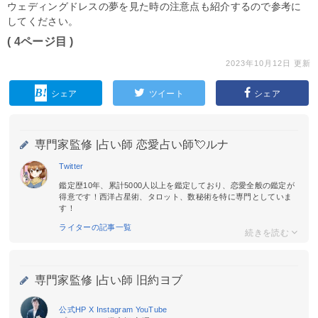
ウェディングドレスの夢を見た時の注意点も紹介するので参考に
してください。
( 4ページ目 )
2023年10月12日 更新
シェア
ツイート
シェア
専門家監修 |
占い師 恋愛占い師💘ルナ
Twitter
鑑定歴10年、累計5000人以上を鑑定しており、恋愛全般の鑑定が
得意です！西洋占星術、タロット、数秘術を特に専門としていま
す！
ライターの記事一覧
専門家監修 |
占い師 旧約ヨブ
公式HP
X
Instagram
YouTube