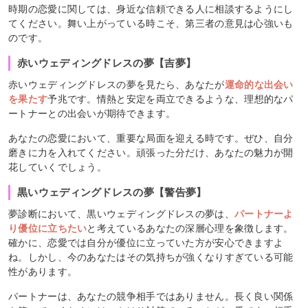
時期の恋愛に関しては、身近な信頼できる人に相談するようにし
てください。舞い上がっている時こそ、第三者の意見は心強いも
のです。
赤いウェディングドレスの夢【吉夢】
赤いウェディングドレスの夢を見たら、あなたが
運命的な出会い
を果たす
予兆です。情熱と安定を両立できるような、理想的なパ
ートナーとの出会いが期待できます。
あなたの恋愛において、重要な局面を迎える時です。ぜひ、自分
磨きに力を入れてください。頑張った分だけ、あなたの魅力が開
花していくでしょう。
黒いウェディングドレスの夢【警告夢】
夢診断において、黒いウェディングドレスの夢は、
パートナーよ
り優位に立ちたい
と考えているあなたの深層心理を象徴します。
確かに、恋愛では自分が優位に立っていた方が安心できますよ
ね。しかし、今のあなたはその気持ちが強くなりすぎている可能
性があります。
パートナーは、あなたの競争相手ではありません。長く良い関係