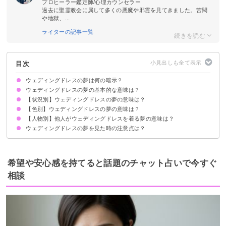
プロヒーラー鑑定師/心理カウンセラー
過去に聖霊教会に属して多くの悪魔や邪霊を見てきました。苦悶
や地獄、...
ライターの記事一覧
目次
ウェディングドレスの夢は何の暗示？
ウェディングドレスの夢の基本的な意味は？
【状況別】ウェディングドレスの夢の意味は？
恋愛運UPの暗示
状況によって意味が決まる
【色別】ウェディングドレスの夢の意味は？
ウェディングドレスを着る夢【吉夢】
ウェディングドレスを選ぶ夢【吉夢】
ウェディングドレスを試着する夢【警告夢】
ウェディングドレスで写真を撮る夢【吉夢】
ウェディングドレスを作る夢【警告夢】
ウェディングドレスを脱ぐ夢【警告夢】
結婚式でウェディングドレスを着る夢【吉夢・予知夢】
ウェディングドレスを着た人を見る夢【吉夢】
既婚者なのにウェディングドレスを着る夢【警告夢】
ウェディングドレスのサイズが合わない夢【警告夢】
【人物別】他人がウェディングドレスを着る夢の意味は？
白いウェディングドレスの夢【凶夢】
ピンクのウェディングドレスの夢【警告夢】
赤いウェディングドレスの夢【吉夢】
黒いウェディングドレスの夢【警告夢】
青いウェディングドレスの夢【警告夢】
ウェディングドレスの夢を見た時の注意点は？
友達がウェディングドレスの夢【警告夢】
母親がウェディングドレスを着る夢【凶夢】
男性がウェディングドレスを着る夢【警告夢】
姉妹がウェディングドレスを着る夢【吉夢・凶夢】
知らない人がウェディングドレスを着る夢【吉夢】
恋愛に積極的になる
吉夢なら話さず警告夢や凶夢は人に話す
希望や安心感を持てると話題のチャット占いで今すぐ
相談