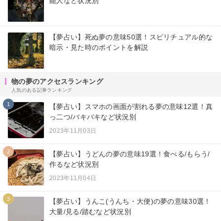
能人など状況別
【夢占い】死ぬ夢の意味50選！スピリチュアル的な
暗示・見た時のポイントを解説
物の夢のアクセスランキング
人気のある記事ランキング
1
【夢占い】スマホの画面が割れる夢の意味12選！真
っ二つ/バキバキなど状況別
2023年11月03日
2
【夢占い】うどんの夢の意味19選！食べる/もらう/
作るなど状況別
2023年11月04日
3
【夢占い】うんこ(うんち・大便)の夢の意味30選！
大量/見る/踏むなど状況別