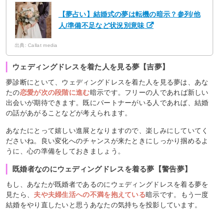
【夢占い】結婚式の夢は転機の暗示？参列/他
人/準備不足など状況別意味
出典: Callat media
ウェディングドレスを着た人を見る夢【吉夢】
夢診断にといて、ウェディングドレスを着た人を見る夢は、あな
たの
恋愛が次の段階に進む
暗示です。フリーの人であれば新しい
出会いが期待できます。既にパートナーがいる人であれば、結婚
の話があがることなどが考えられます。
あなたにとって嬉しい進展となりますので、楽しみにしていてく
ださいね。良い変化へのチャンスが来たときにしっかり掴めるよ
うに、心の準備をしておきましょう。
既婚者なのにウェディングドレスを着る夢【警告夢】
もし、あなたが既婚者であるのにウェディングドレスを着る夢を
見たら、
夫や夫婦生活への不満を抱えている
暗示です。もう一度
結婚をやり直したいと思うあなたの気持ちを投影しています。