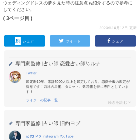
ウェディングドレスの夢を見た時の注意点も紹介するので参考に
してください。
( 3ページ目 )
2023年10月12日 更新
シェア
ツイート
シェア
専門家監修 |
占い師 恋愛占い師💘ルナ
Twitter
鑑定歴10年、累計5000人以上を鑑定しており、恋愛全般の鑑定が
得意です！西洋占星術、タロット、数秘術を特に専門としていま
す！
ライターの記事一覧
専門家監修 |
占い師 旧約ヨブ
公式HP
X
Instagram
YouTube