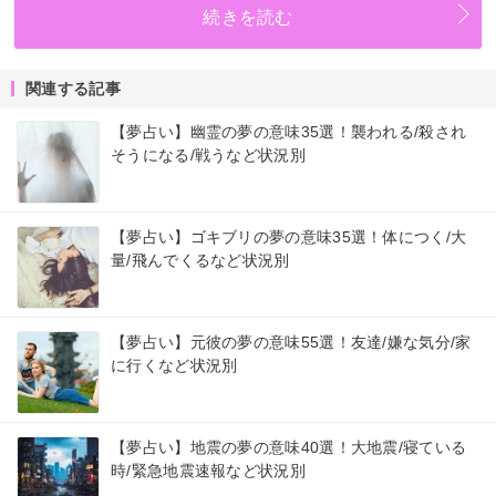
続きを読む
関連する記事
【夢占い】幽霊の夢の意味35選！襲われる/殺され
そうになる/戦うなど状況別
【夢占い】ゴキブリの夢の意味35選！体につく/大
量/飛んでくるなど状況別
【夢占い】元彼の夢の意味55選！友達/嫌な気分/家
に行くなど状況別
【夢占い】地震の夢の意味40選！大地震/寝ている
時/緊急地震速報など状況別