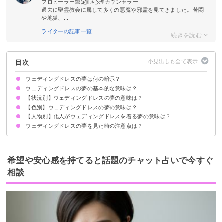
プロヒーラー鑑定師/心理カウンセラー
過去に聖霊教会に属して多くの悪魔や邪霊を見てきました。苦悶
や地獄、...
ライターの記事一覧
目次
ウェディングドレスの夢は何の暗示？
ウェディングドレスの夢の基本的な意味は？
【状況別】ウェディングドレスの夢の意味は？
恋愛運UPの暗示
状況によって意味が決まる
【色別】ウェディングドレスの夢の意味は？
ウェディングドレスを着る夢【吉夢】
ウェディングドレスを選ぶ夢【吉夢】
ウェディングドレスを試着する夢【警告夢】
ウェディングドレスで写真を撮る夢【吉夢】
ウェディングドレスを作る夢【警告夢】
ウェディングドレスを脱ぐ夢【警告夢】
結婚式でウェディングドレスを着る夢【吉夢・予知夢】
ウェディングドレスを着た人を見る夢【吉夢】
既婚者なのにウェディングドレスを着る夢【警告夢】
ウェディングドレスのサイズが合わない夢【警告夢】
【人物別】他人がウェディングドレスを着る夢の意味は？
白いウェディングドレスの夢【凶夢】
ピンクのウェディングドレスの夢【警告夢】
赤いウェディングドレスの夢【吉夢】
黒いウェディングドレスの夢【警告夢】
青いウェディングドレスの夢【警告夢】
ウェディングドレスの夢を見た時の注意点は？
友達がウェディングドレスの夢【警告夢】
母親がウェディングドレスを着る夢【凶夢】
男性がウェディングドレスを着る夢【警告夢】
姉妹がウェディングドレスを着る夢【吉夢・凶夢】
知らない人がウェディングドレスを着る夢【吉夢】
恋愛に積極的になる
吉夢なら話さず警告夢や凶夢は人に話す
希望や安心感を持てると話題のチャット占いで今すぐ
相談