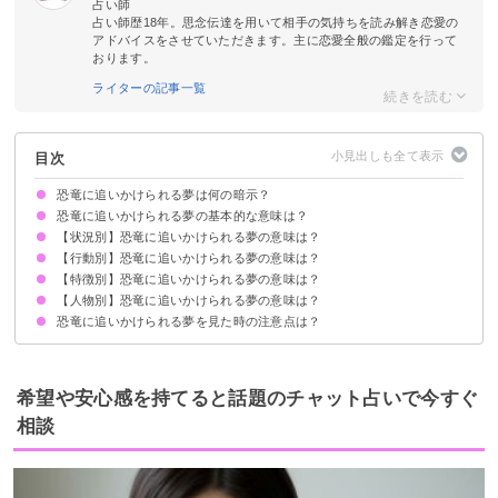
占い師
占い師歴18年。思念伝達を用いて相手の気持ちを読み解き恋愛の
アドバイスをさせていただきます。主に恋愛全般の鑑定を行って
おります。
ライターの記事一覧
目次
恐竜に追いかけられる夢は何の暗示？
恐竜に追いかけられる夢の基本的な意味は？
【状況別】恐竜に追いかけられる夢の意味は？
トラブルや問題を抱えているサイン
状況によって意味が決まる
【行動別】恐竜に追いかけられる夢の意味は？
恐竜に追いかけられて逃げ切る夢【吉夢】
恐竜に追いかけられて食べられる夢【予知夢】
恐竜に追いかけられて噛まれる夢【警告夢】
学校で恐竜に追いかけられる夢【凶夢】
恐竜に追いかけられて家に入ってくる夢【凶夢】
【特徴別】恐竜に追いかけられる夢の意味は？
恐竜に追いかけられて隠れる夢【警告夢】
恐竜に追いかけられて戦う夢【願望夢】
恐竜に追いかけられて殺す夢【吉夢】
恐竜に追いかけられて恐怖を感じる夢【警告夢】
恐竜に追いかけられて恐竜に乗る夢【吉夢】
【人物別】恐竜に追いかけられる夢の意味は？
大きい恐竜に追いかけられる夢【凶夢】
赤ちゃんの恐竜に追いかけられる夢【予知夢】
恐竜に追いかけられる夢を見た時の注意点は？
家族が恐竜に追いかけられる夢【予知夢】
友達が恐竜に追いかけられる夢【予知夢】
恋人が恐竜に追いかけられる夢【予知夢】
同僚が恐竜に追いかけられる夢【予知夢】
知らない人が恐竜に追いかけられる夢【凶夢】
十分な休息を取る
吉夢なら話さず警告夢や凶夢は人に話す
希望や安心感を持てると話題のチャット占いで今すぐ
相談