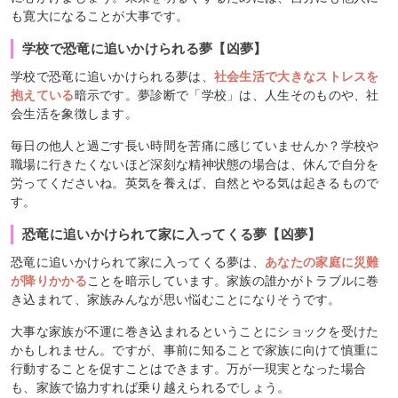
も寛大になることが大事です。
学校で恐竜に追いかけられる夢【凶夢】
学校で恐竜に追いかけられる夢は、
社会生活で大きなストレスを
抱えている
暗示です。夢診断で「学校」は、人生そのものや、社
会生活を象徴します。
毎日の他人と過ごす長い時間を苦痛に感じていませんか？学校や
職場に行きたくないほど深刻な精神状態の場合は、休んで自分を
労ってくださいね。英気を養えば、自然とやる気は起きるもので
す。
恐竜に追いかけられて家に入ってくる夢【凶夢】
恐竜に追いかけられて家に入ってくる夢は、
あなたの家庭に災難
が降りかかる
ことを暗示しています。家族の誰かがトラブルに巻
き込まれて、家族みんなが思い悩むことになりそうです。
大事な家族が不運に巻き込まれるということにショックを受けた
かもしれません。ですが、事前に知ることで家族に向けて慎重に
行動することを促すことはできます。万が一現実となった場合
も、家族で協力すれば乗り越えられるでしょう。