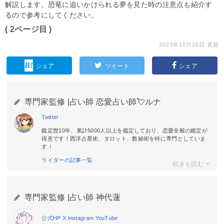
解説します。恐竜に追いかけられる夢を見た時の注意点も紹介す
るので参考にしてください。
( 2ページ目 )
2023年10月26日 更新
シェア
ツイート
シェア
専門家監修 |
占い師 恋愛占い師💘ルナ
Twitter
鑑定歴10年、累計5000人以上を鑑定しており、恋愛全般の鑑定が
得意です！西洋占星術、タロット、数秘術を特に専門としていま
す！
ライターの記事一覧
専門家監修 |
占い師 神代蓮
公式HP
X
Instagram
YouTube