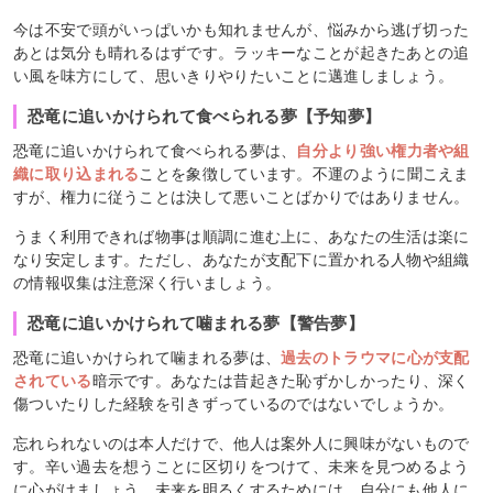
今は不安で頭がいっぱいかも知れませんが、悩みから逃げ切った
あとは気分も晴れるはずです。ラッキーなことが起きたあとの追
い風を味方にして、思いきりやりたいことに邁進しましょう。
恐竜に追いかけられて食べられる夢【予知夢】
恐竜に追いかけられて食べられる夢は、
自分より強い権力者や組
織に取り込まれる
ことを象徴しています。不運のように聞こえま
すが、権力に従うことは決して悪いことばかりではありません。
うまく利用できれば物事は順調に進む上に、あなたの生活は楽に
なり安定します。ただし、あなたが支配下に置かれる人物や組織
の情報収集は注意深く行いましょう。
恐竜に追いかけられて噛まれる夢【警告夢】
恐竜に追いかけられて噛まれる夢は、
過去のトラウマに心が支配
されている
暗示です。あなたは昔起きた恥ずかしかったり、深く
傷ついたりした経験を引きずっているのではないでしょうか。
忘れられないのは本人だけで、他人は案外人に興味がないもので
す。辛い過去を想うことに区切りをつけて、未来を見つめるよう
に心がけましょう。未来を明るくするためには、自分にも他人に