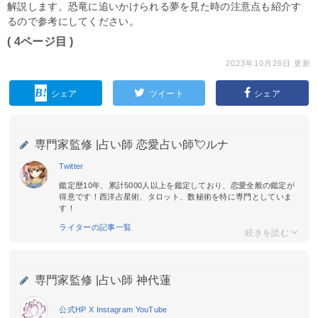
解説します。恐竜に追いかけられる夢を見た時の注意点も紹介す
るので参考にしてください。
( 4ページ目 )
2023年10月26日 更新
シェア
ツイート
シェア
専門家監修 |
占い師 恋愛占い師💘ルナ
Twitter
鑑定歴10年、累計5000人以上を鑑定しており、恋愛全般の鑑定が
得意です！西洋占星術、タロット、数秘術を特に専門としていま
す！
ライターの記事一覧
専門家監修 |
占い師 神代蓮
公式HP
X
Instagram
YouTube