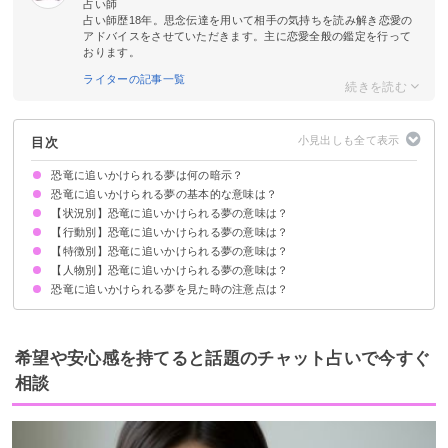
占い師
占い師歴18年。思念伝達を用いて相手の気持ちを読み解き恋愛の
アドバイスをさせていただきます。主に恋愛全般の鑑定を行って
おります。
ライターの記事一覧
目次
恐竜に追いかけられる夢は何の暗示？
恐竜に追いかけられる夢の基本的な意味は？
【状況別】恐竜に追いかけられる夢の意味は？
トラブルや問題を抱えているサイン
状況によって意味が決まる
【行動別】恐竜に追いかけられる夢の意味は？
恐竜に追いかけられて逃げ切る夢【吉夢】
恐竜に追いかけられて食べられる夢【予知夢】
恐竜に追いかけられて噛まれる夢【警告夢】
学校で恐竜に追いかけられる夢【凶夢】
恐竜に追いかけられて家に入ってくる夢【凶夢】
【特徴別】恐竜に追いかけられる夢の意味は？
恐竜に追いかけられて隠れる夢【警告夢】
恐竜に追いかけられて戦う夢【願望夢】
恐竜に追いかけられて殺す夢【吉夢】
恐竜に追いかけられて恐怖を感じる夢【警告夢】
恐竜に追いかけられて恐竜に乗る夢【吉夢】
【人物別】恐竜に追いかけられる夢の意味は？
大きい恐竜に追いかけられる夢【凶夢】
赤ちゃんの恐竜に追いかけられる夢【予知夢】
恐竜に追いかけられる夢を見た時の注意点は？
家族が恐竜に追いかけられる夢【予知夢】
友達が恐竜に追いかけられる夢【予知夢】
恋人が恐竜に追いかけられる夢【予知夢】
同僚が恐竜に追いかけられる夢【予知夢】
知らない人が恐竜に追いかけられる夢【凶夢】
十分な休息を取る
吉夢なら話さず警告夢や凶夢は人に話す
希望や安心感を持てると話題のチャット占いで今すぐ
相談