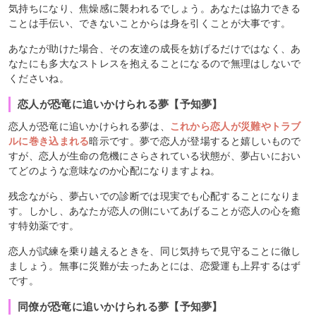
気持ちになり、焦燥感に襲われるでしょう。あなたは協力できる
ことは手伝い、できないことからは身を引くことが大事です。
あなたが助けた場合、その友達の成長を妨げるだけではなく、あ
なたにも多大なストレスを抱えることになるので無理はしないで
くださいね。
恋人が恐竜に追いかけられる夢【予知夢】
恋人が恐竜に追いかけられる夢は、
これから恋人が災難やトラブ
ルに巻き込まれる
暗示です。夢で恋人が登場すると嬉しいもので
すが、恋人が生命の危機にさらされている状態が、夢占いにおい
てどのような意味なのか心配になりますよね。
残念ながら、夢占いでの診断では現実でも心配することになりま
す。しかし、あなたが恋人の側にいてあげることが恋人の心を癒
す特効薬です。
恋人が試練を乗り越えるときを、同じ気持ちで見守ることに徹し
ましょう。無事に災難が去ったあとには、恋愛運も上昇するはず
です。
同僚が恐竜に追いかけられる夢【予知夢】