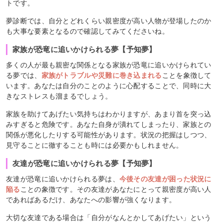
トです。
夢診断では、自分とどれくらい親密度が高い人物が登場したのか
も大事な要素となるので確認してみてくださいね。
家族が恐竜に追いかけられる夢【予知夢】
多くの人が最も親密な関係となる家族が恐竜に追いかけられてい
る夢では、
家族がトラブルや災難に巻き込まれる
ことを象徴して
います。あなたは自分のことのように心配することで、同時に大
きなストレスも溜まるでしょう。
家族を助けてあげたい気持ちはわかりますが、あまり首を突っ込
みすぎると危険です。あなた自身が潰れてしまったり、家族との
関係が悪化したりする可能性があります。状況の把握はしつつ、
見守ることに徹することも時には必要かもしれません。
友達が恐竜に追いかけられる夢【予知夢】
友達が恐竜に追いかけられる夢は、
今後その友達が困った状況に
陥る
ことの象徴です。その友達があなたにとって親密度が高い人
であればあるだけ、あなたへの影響が強くなります。
大切な友達である場合は「自分がなんとかしてあげたい」という