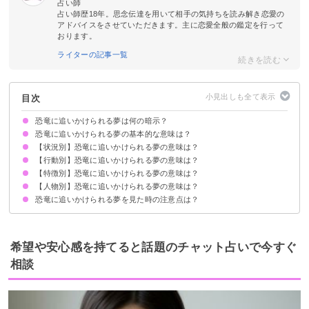
占い師
占い師歴18年。思念伝達を用いて相手の気持ちを読み解き恋愛の
アドバイスをさせていただきます。主に恋愛全般の鑑定を行って
おります。
ライターの記事一覧
目次
恐竜に追いかけられる夢は何の暗示？
恐竜に追いかけられる夢の基本的な意味は？
【状況別】恐竜に追いかけられる夢の意味は？
トラブルや問題を抱えているサイン
状況によって意味が決まる
【行動別】恐竜に追いかけられる夢の意味は？
恐竜に追いかけられて逃げ切る夢【吉夢】
恐竜に追いかけられて食べられる夢【予知夢】
恐竜に追いかけられて噛まれる夢【警告夢】
学校で恐竜に追いかけられる夢【凶夢】
恐竜に追いかけられて家に入ってくる夢【凶夢】
【特徴別】恐竜に追いかけられる夢の意味は？
恐竜に追いかけられて隠れる夢【警告夢】
恐竜に追いかけられて戦う夢【願望夢】
恐竜に追いかけられて殺す夢【吉夢】
恐竜に追いかけられて恐怖を感じる夢【警告夢】
恐竜に追いかけられて恐竜に乗る夢【吉夢】
【人物別】恐竜に追いかけられる夢の意味は？
大きい恐竜に追いかけられる夢【凶夢】
赤ちゃんの恐竜に追いかけられる夢【予知夢】
恐竜に追いかけられる夢を見た時の注意点は？
家族が恐竜に追いかけられる夢【予知夢】
友達が恐竜に追いかけられる夢【予知夢】
恋人が恐竜に追いかけられる夢【予知夢】
同僚が恐竜に追いかけられる夢【予知夢】
知らない人が恐竜に追いかけられる夢【凶夢】
十分な休息を取る
吉夢なら話さず警告夢や凶夢は人に話す
希望や安心感を持てると話題のチャット占いで今すぐ
相談