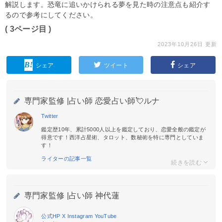
解説します。恐竜に追いかけられる夢を見た時の注意点も紹介す
るので参考にしてください。
( 3ページ目 )
2023年10月26日 更新
シェア
ツイート
シェア
専門家監修 |
占い師 恋愛占い師💘ルナ
Twitter
鑑定歴10年、累計5000人以上を鑑定しており、恋愛全般の鑑定が
得意です！西洋占星術、タロット、数秘術を特に専門としていま
す！
ライターの記事一覧
専門家監修 |
占い師 神代蓮
公式HP
X
Instagram
YouTube