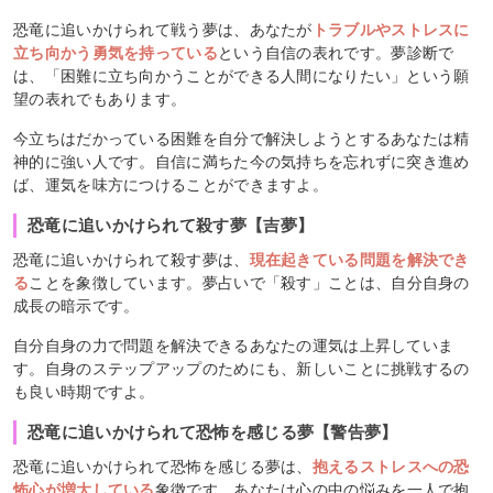
恐竜に追いかけられて戦う夢は、あなたが
トラブルやストレスに
立ち向かう勇気を持っている
という自信の表れです。夢診断で
は、「困難に立ち向かうことができる人間になりたい」という願
望の表れでもあります。
今立ちはだかっている困難を自分で解決しようとするあなたは精
神的に強い人です。自信に満ちた今の気持ちを忘れずに突き進め
ば、運気を味方につけることができますよ。
恐竜に追いかけられて殺す夢【吉夢】
恐竜に追いかけられて殺す夢は、
現在起きている問題を解決でき
る
ことを象徴しています。夢占いで「殺す」ことは、自分自身の
成長の暗示です。
自分自身の力で問題を解決できるあなたの運気は上昇していま
す。自身のステップアップのためにも、新しいことに挑戦するの
も良い時期ですよ。
恐竜に追いかけられて恐怖を感じる夢【警告夢】
恐竜に追いかけられて恐怖を感じる夢は、
抱えるストレスへの恐
怖心が増大している
象徴です。あなたは心の中の悩みを一人で抱