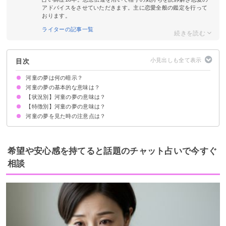
アドバイスをさせていただきます。主に恋愛全般の鑑定を行って
おります。
ライターの記事一覧
目次
河童の夢は何の暗示？
河童の夢の基本的な意味は？
【状況別】河童の夢の意味は？
変化の暗示
状況によって意味が決まる
【特徴別】河童の夢の意味は？
河童に襲われる夢【凶夢】
河童と話す夢【警告夢】
河童に追いかけられる夢【凶夢】
河童を助ける夢【吉夢】
河童と戦う夢【吉夢】
河童が死ぬ夢【吉夢】
河童と仲良くなる夢【吉夢】
河童を捕まえる夢【吉夢】
河童に水中に引きずり込まれる夢【願望夢】
河童になる夢【吉夢】
河童の夢を見た時の注意点は？
河童の子供の夢【吉夢】
大きな河童の夢【凶夢】
老いた河童の夢【凶夢】
爪の長い河童の夢【警告夢】
傷のある河童の夢【吉夢】
吉夢なら話さず警告夢や凶夢は人に話す
希望や安心感を持てると話題のチャット占いで今すぐ
相談