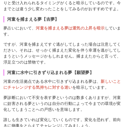
りと受け入れられるタイミングがくると暗示しているのです。今
までとは違う少し変わったことをしてみるのがおすすめですよ。
河童を捕まえる夢【吉夢】
夢占いにおいて、
河童を捕まえる夢は運気の上昇を暗示
していま
す。
ですが、河童を捕まえてすぐ逃がしてしまった場合は注意してく
ださい。それは、せっかく捕まえた変化を伴う幸運を逃がしてし
まうというメッセージかもしれません。捕まえたからと言って、
浮足立つのは禁物です。
河童に水中に引きずり込まれる夢【願望夢】
河童の生活拠点である水中に引きずり込まれる夢は、
新しいこと
にチャレンジする気持ちに対する迷い
を暗示しています。
夢診断において不安を表す夢というのは数多くありますが、河童
に妨害される夢というのは自分の行動によって今までの環境が変
化してしまうことへの戸惑いを意味します。
誰しも生きていれば変化していくものです。変化を恐れず、前向
きに物事をとらえてチャレンジしてみましょう。