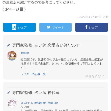
の注意点も紹介するので参考にしてください。
( 3ページ目 )
2023年11月09日 更新
シェア
ツイート
シェア
専門家監修 |
占い師 恋愛占い師💘ルナ
Twitter
鑑定歴10年、累計5000人以上を鑑定しており、恋愛全般の鑑定が
得意です！西洋占星術、タロット、数秘術を特に専門としていま
す！
ライターの記事一覧
専門家監修 |
占い師 神代蓮
公式HP
X
Instagram
YouTube
占い師
占い師歴18年。思念伝達を用いて相手の気持ちを読み解き恋愛の