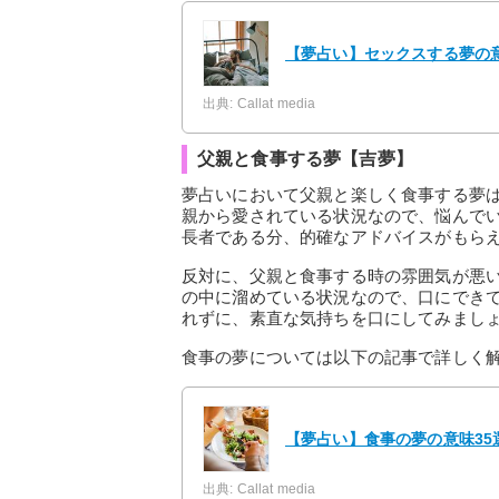
【夢占い】セックスする夢の意
出典: Callat media
父親と食事する夢【吉夢】
夢占いにおいて父親と楽しく食事する夢
親から愛されている状況なので、悩んで
長者である分、的確なアドバイスがもら
反対に、父親と食事する時の雰囲気が悪
の中に溜めている状況なので、口にでき
れずに、素直な気持ちを口にしてみまし
食事の夢については以下の記事で詳しく
【夢占い】食事の夢の意味35
出典: Callat media