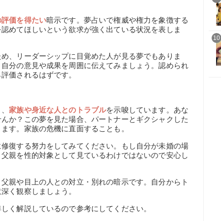
の評価を得たい
暗示です。夢占いで権威や権力を象徴する
を認めてほしいという欲求が強く出ている状況を表しま
10
ため、リーダーシップに目覚めた人が見る夢でもありま
、自分の意見や成果を周囲に伝えてみましょう。認められ
ら評価されるはずです。
と、
家族や身近な人とのトラブル
を示唆しています。あな
せんか？この夢を見た場合、パートナーとギクシャクした
ります。家族の危機に直面することも。
に修復する努力をしてみてください。もし自分が未婚の場
。父親を性的対象として見ているわけではないので安心し
、父親や目上の人との対立・別れの暗示です。自分からト
意深く観察しましょう。
詳しく解説しているので参考にしてください。