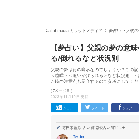
Callat media[カラットメディア]
>
夢占い
>
人物の
【夢占い】父親の夢の意味
る/倒れるなど状況別
父親の夢は何の暗示なのでしょうか？この記
＜喧嘩＞＜追いかけられる＞など状況別、＜
た時の注意点も紹介するので参考にしてくだ
( 7ページ目 )
2023年11月10日 更新
シェア
ツイート
シェア
専門家監修 |
占い師 恋愛占い師💘ルナ
Twitter