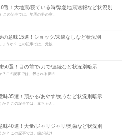
0選！大地震/寝ている時/緊急地震速報など状況別
この記事では、地震の夢の意...
夢の意味15選！ショック/未練なしなど状況別
うか？ この記事では、元彼...
50選！目の前で/刀で/連続など状況別暗示
？この記事では、殺される夢の...
味35選！預かる/あやす/笑うなど状況別暗示
？ この記事では、赤ちゃん...
味40選！大量/ジャリジャリ/奥歯など状況別
？ この記事では、歯が抜け...