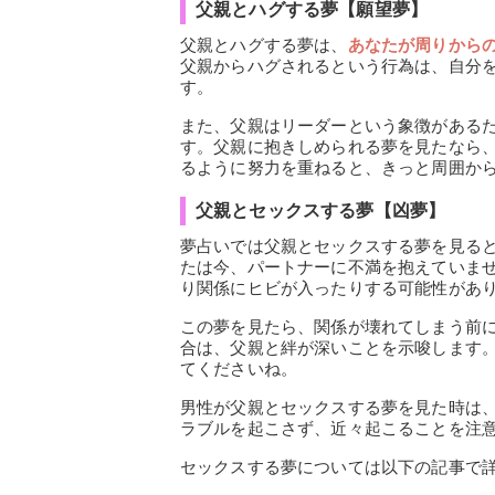
父親とハグする夢【願望夢】
父親とハグする夢は、
あなたが周りから
父親からハグされるという行為は、自分
す。
また、父親はリーダーという象徴がある
す。父親に抱きしめられる夢を見たなら
るように努力を重ねると、きっと周囲か
父親とセックスする夢【凶夢】
夢占いでは父親とセックスする夢を見る
たは今、パートナーに不満を抱えていま
り関係にヒビが入ったりする可能性があ
この夢を見たら、関係が壊れてしまう前
合は、父親と絆が深いことを示唆します
てくださいね。
男性が父親とセックスする夢を見た時は
ラブルを起こさず、近々起こることを注
セックスする夢については以下の記事で