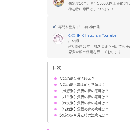
鑑定歴10年、累計5000人以上を鑑
術を特に専門としています！
専門家監修 |
占い師 神代蓮
公式HP
X
Instagram
YouTube
占い師
占い師歴18年。思念伝達を用いて相
恋愛全般の鑑定を行っております。
目次
父親の夢は何の暗示？
父親の夢の基本的な意味は？
【状態別】父親の夢の意味は？
①権威や権力の象徴
②親への依存の暗示
状況によって意味が決まる
【相手別】父親の夢の意味は？
父親が死ぬ夢【吉夢】
父親が病気になる夢【凶夢】
父親が怪我する夢【凶夢】
父親が危篤になる夢【凶夢】
父親が優しい夢【吉夢】
父親が冷たい・機嫌が悪い夢【警告夢】
父親が禿げる夢【凶夢】
父親がしゃべらない夢【警告夢】
【状況別】父親の夢の意味は？
亡くなった父親が出てくる夢【予知夢】
離婚した父親が出てくる夢【吉夢】
現実とは違う父親が出てくる夢【願望夢】
【行動別】父親の夢の意味は？
父親と喧嘩する夢【願望夢】
父親が笑う夢【吉夢】
父親に追いかけられる夢【凶夢】
父親がおかしくなる夢【凶夢】
父親が泣いている夢【警告夢】
父親が怒っている夢【吉夢】
父親が倒れる夢【凶夢】
父親が恋人になる夢【警告夢】
父親が浮気する夢【凶夢】
父親に襲われる夢【凶夢】
父親が逮捕される夢【吉夢】
父親が殴られる夢【警告夢】
父親と母親が離婚する夢【警告夢】
父親の夢を見た時の注意点は？
父親と話す夢【吉夢】
父親とキスする夢【吉夢】
父親とハグする夢【願望夢】
父親とセックスする夢【凶夢】
父親と食事する夢【吉夢】
父親と電話する夢【願望夢】
父親と手をつなぐ夢【願望夢】
父親とドライブする夢【警告夢】
父親と仲直りする夢【吉夢】
父親から逃げる夢【凶夢】
父親を助ける夢【吉夢】
父親を殺す夢【吉夢】
父親に怒る夢【願望夢】
父親を探す夢【願望夢】
父親を介護する夢【警告夢】
父親の葬式に参加する夢【吉夢】
十分な休息を取る
吉夢なら話さず警告夢や凶夢は人に話す