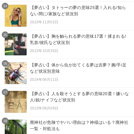
14
【夢占い】タトゥーの夢の意味25選！入れる/知ら
ない間に/家族など状況別
2023年11月02日
15
【夢占い】胸を触られる夢の意味17選！揉まれる/
乳首/彼氏など状況別
2023年10月30日
16
【夢占い】体から虫が出てくる夢は吉夢？腕/手/足
など状況別意味
2024年06月11日
17
【夢占い】人を殺そうとする夢の意味20選！嫌いな
人/銃/ナイフなど状況別
2023年09月09日
18
廃神社が危険でヤバい理由は？神様はいる？廃神社
一覧・対処法も