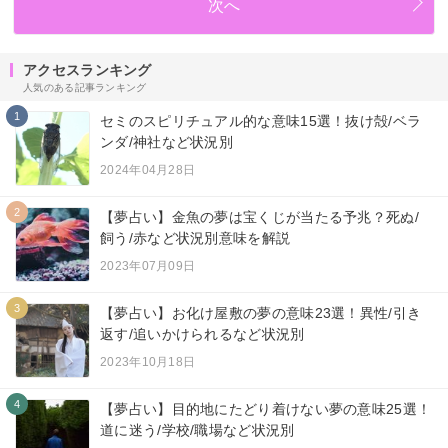
次へ
アクセスランキング
人気のある記事ランキング
1
セミのスピリチュアル的な意味15選！抜け殻/ベラ
ンダ/神社など状況別
2024年04月28日
2
【夢占い】金魚の夢は宝くじが当たる予兆？死ぬ/
飼う/赤など状況別意味を解説
2023年07月09日
3
【夢占い】お化け屋敷の夢の意味23選！異性/引き
返す/追いかけられるなど状況別
2023年10月18日
4
【夢占い】目的地にたどり着けない夢の意味25選！
道に迷う/学校/職場など状況別