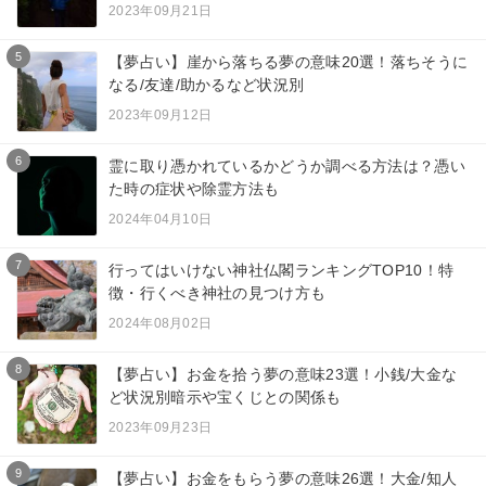
2023年09月21日
5
【夢占い】崖から落ちる夢の意味20選！落ちそうに
なる/友達/助かるなど状況別
2023年09月12日
6
霊に取り憑かれているかどうか調べる方法は？憑い
た時の症状や除霊方法も
2024年04月10日
7
行ってはいけない神社仏閣ランキングTOP10！特
徴・行くべき神社の見つけ方も
2024年08月02日
8
【夢占い】お金を拾う夢の意味23選！小銭/大金な
ど状況別暗示や宝くじとの関係も
2023年09月23日
9
【夢占い】お金をもらう夢の意味26選！大金/知人