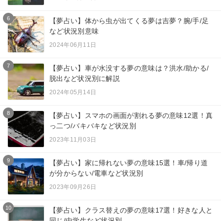
6
【夢占い】体から虫が出てくる夢は吉夢？腕/手/足
など状況別意味
2024年06月11日
7
【夢占い】車が水没する夢の意味は？洪水/助かる/
脱出など状況別に解説
2024年05月14日
8
【夢占い】スマホの画面が割れる夢の意味12選！真
っ二つ/バキバキなど状況別
2023年11月03日
9
【夢占い】家に帰れない夢の意味15選！車/帰り道
が分からない/電車など状況別
2023年09月26日
10
【夢占い】クラス替えの夢の意味17選！好きな人と
同じ/中学生など状況別