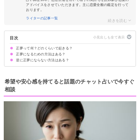
アドバイスをさせていただきます。主に恋愛全般の鑑定を行って
おります。
ライターの記事一覧
目次
正夢って何？どのくらいで起きる？
正夢になるための方法はある？
逆に正夢にならない方法はある？
①引き寄せの法則を活用する
②夢を実現させようと行動する
③夢の内容を人に話さないようにする
①夢の内容を人に話す
②おまじないを唱える
希望や安心感を持てると話題のチャット占いで今すぐ
相談