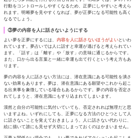
行動をコントロールしやすくなるため、正夢にしやすいと考えら
れます。明晰夢を見やすくなれば、夢が正夢になる可能性も高く
なるでしょう。
③夢の内容を人に話さないようにする
よい夢を正夢にするには、
内容を人に話さないほうがよい
といわ
れています。夢占いでは人に話すと幸運が逃げると考えられてい
ます。「話す」は「離す」や「放す」の意味に通じるからです。
また、口から出る言葉と一緒に幸運も出て行くという考え方もあ
ります。
夢の内容を人に話さない方法には、潜在意識にある可能性を潰さ
ない効果もあります。夢は、潜在意識にある願望やこれから起こ
る出来事を象徴している場合もあるからです。夢の内容を否定さ
れてしまうと、潜在意識にもすり込まれてしまいます。
漠然と自分の可能性に気付いていても、否定されれば無理だと思
いますよね。いずれにしても、正夢になる方法のひとつとして人
に話さないことを覚えておきましょう。人に話さない代わりに、
絵に描いて誰にも見せず大切にしまっておくのはかまいません。
正夢と関係ない場合でも、よい夢であればアクションを起こしま