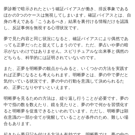
夢診断で暗示されたという確証バイアスが働き、排反事象である
ほかの3つのケースは無視してしまいます。確証バイアスとは、自
身の考えである「こうあるべき」結果を裏付ける情報だけを認識
し、反証事例を無視する心理状況です。
夢で見た内容と同じ状況になると、確証バイアスにより偶然であ
っても正夢だったと捉えてしまうのです。ただ、夢占いや夢の暗
示がないわけではありません。スピリチュアルな出来事と偶然の
どちらも、科学的には証明されていないのです。
また、正夢を明晰夢の観点からみると、いくつかの方法を実践す
れば正夢になるとも考えられます。明晰夢とは、夢の中で夢だと
気付いている状況です。夢の中の行動を意識して決められるた
め、正夢になりやすいといえます。
明晰夢を見るための方法は、繰り返し行うことが必要です。夢の
中で指の数を数えたり、鏡を見たりと、夢の中で何かを習慣化す
ると明晰夢を促進できるといわれています。ただし、明晰夢は顕
在意識の一部か全てが覚醒していることが条件のため、難しい場
合もあります。
起きたら夢日記を付ける方法も有効です。明晰夢では、夢の中の