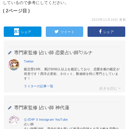
しているので参考にしてください。
( 2ページ目 )
2023年11月16日 更新
シェア
ツイート
シェア
専門家監修 |
占い師 恋愛占い師💘ルナ
Twitter
鑑定歴10年、累計5000人以上を鑑定しており、恋愛全般の鑑定が
得意です！西洋占星術、タロット、数秘術を特に専門としていま
す！
ライターの記事一覧
専門家監修 |
占い師 神代蓮
公式HP
X
Instagram
YouTube
占い師
占い師歴18年。思念伝達を用いて相手の気持ちを読み解き恋愛の