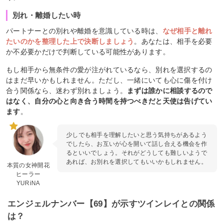
別れ・離婚したい時
パートナーとの別れや離婚を意識している時は、
なぜ相手と離れ
たいのかを整理した上で決断しましょう
。あなたは、相手を必要
か不必要かだけで判断している可能性があります。
もし相手から無条件の愛が注がれているなら、別れを選択するの
はまだ早いかもしれません。ただし、一緒にいても心に傷を付け
合う関係なら、迷わず別れましょう。
まずは誰かに相談するので
はなく、自分の心と向き合う時間を持つべきだと天使は告げてい
ます
。
少しでも相手を理解したいと思う気持ちがあるよう
でしたら、お互いが心を開いて話し合える機会を作
るといいでしょう。それがどうしても難しいようで
あれば、お別れを選択してもいいかもしれません。
本質の女神開花
ヒーラー
YURiNA
エンジェルナンバー【69】が示すツインレイとの関係
は？