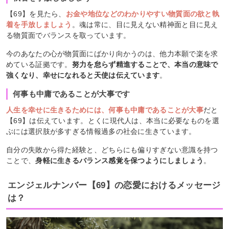
【69】を見たら、
お金や地位などのわかりやすい物質面の欲と執
着を手放しましょう
。魂は常に、目に見えない精神面と目に見え
る物質面でバランスを取っています。
今のあなたの心が物質面にばかり向かうのは、他力本願で楽を求
めている証拠です。
努力を怠らず精進することで、本当の意味で
強くなり、幸せになれると天使は伝えています
。
何事も中庸であることが大事です
人生を幸せに生きるためには、何事も中庸であることが大事
だと
【69】は伝えています。とくに現代人は、本当に必要なものを選
ぶには選択肢が多すぎる情報過多の社会に生きています。
自分の失敗から得た経験と、どちらにも偏りすぎない意識を持つ
ことで、
身軽に生きるバランス感覚を保つようにしましょう
。
エンジェルナンバー【69】の恋愛におけるメッセージ
は？