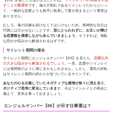
すことの重要性
です。魂の片割れであるツインレイだからといっ
て、一般的な恋愛よりも相手に執着して愛が深まるという事実は
ありません。
むしろ、魂の試練を続けなくてはいけないため、精神的な自立は
円満には欠かせないことです。
型にとらわれずに、お互いが輝け
る恋愛観を模索しながら歩んでいきましょう
。そうすれば、無駄
な恐れや悩みから解放されるはずです。
サイレント期間の場合
サイレント期間にエンジェルナンバー【69】を見たら、
恋愛以外
の大きな悩みから解放されるでしょう
。一見、恋愛やツインレイ
とは無関係のように感じるかもしれません。しかし、運気の好転
はサイレント期間の終わりが近づいているサインです。
あなたの心を占拠していたネガティブな感情が徐々に消え去り、
ポジティブ思考に変化していきま
す。今はツインレイとの再会に
備えて、英気を養っておきましょう。
エンジェルナンバー【69】が示す仕事運は？