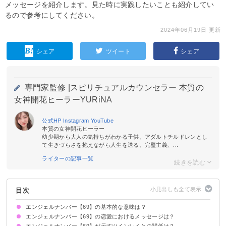
メッセージを紹介します。見た時に実践したいことも紹介してい
るので参考にしてください。
2024年06月19日 更新
シェア
ツイート
シェア
専門家監修 |
スピリチュアルカウンセラー 本質の
女神開花ヒーラーYURiNA
公式HP
Instagram
YouTube
本質の女神開花ヒーラー
幼少期から大人の気持ちがわかる子供、アダルトチルドレンとし
て生きづらさを抱えながら人生を送る。完璧主義、...
ライターの記事一覧
目次
エンジェルナンバー【69】の基本的な意味は？
エンジェルナンバー【69】の恋愛におけるメッセージは？
執着を手放しましょう
何事も中庸であることが大事です
エンジェルナンバー【69】が示すツインレイとの関係は？
片思いしている時
復縁したい時
恋人との関係について
結婚を考えている場合
別れ・離婚したい時