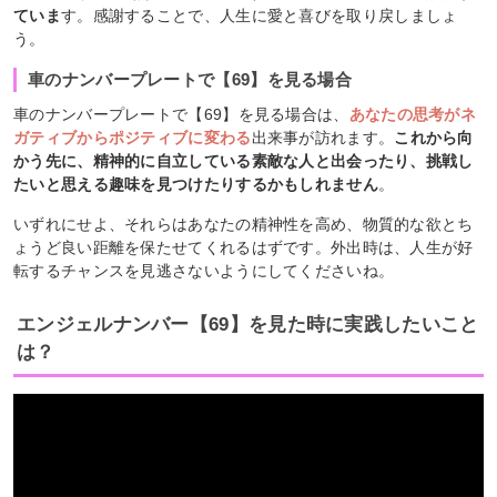
ていま
す。感謝することで、人生に愛と喜びを取り戻しましょ
う。
車のナンバープレートで【69】を見る場合
車のナンバープレートで【69】を見る場合は、
あなたの思考がネ
ガティブからポジティブに変わる
出来事が訪れます。
これから向
かう先に、精神的に自立している素敵な人と出会ったり、挑戦し
たいと思える趣味を見つけたりするかもしれません
。
いずれにせよ、それらはあなたの精神性を高め、物質的な欲とち
ょうど良い距離を保たせてくれるはずです。外出時は、人生が好
転するチャンスを見逃さないようにしてくださいね。
エンジェルナンバー【69】を見た時に実践したいこと
は？