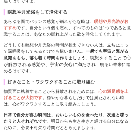
届くはずですよ。
瞑想や月光浴をして浄化する
あらゆる面でバランス感覚が崩れがちな時は、
瞑想や月光浴がお
すすめ
です。自分という個を忘れ、すべてのものは1つであると意
識することは、あなたの膨れ上がった欲を浄化してくれます。
どうしても瞑想や月光浴の時間が捻出できない人は、立ち止まっ
て深呼吸をしてみるだけでも構いません。
一瞬でも宇宙と繋がる
瞑想をすることで心
意識をもち、落ち着く時間を作りましょう
。
が解放される感覚や、宇宙の安心に満たされ
、明るい未来に進
めるはずです。
好きなこと・ワクワクすることに取り組む
物質面に執着することから解放されるためには、
心の満足感を上
げることが大切です
。穏やかな暮らしだけでは満たされない時
は、心がワクワクすることに取り組みましょう。
日常で自分が喜ぶ瞬間は、おいしいものを食べたり、友達と喋っ
たりと人それぞれです
。明日からも生き生きと輝ける自分になる
ために、必要不可欠な時間だととらえましょう。