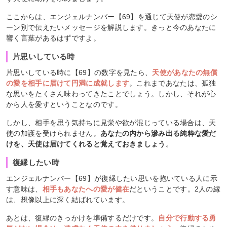
ここからは、エンジェルナンバー【69】を通じて天使が恋愛のシ
ーン別で伝えたいメッセージを解説します。きっと今のあなたに
響く言葉があるはずですよ。
片思いしている時
片思いしている時に【69】の数字を見たら、
天使があなたの無償
の愛を相手に届けて円満に成就します
。これまであなたは、孤独
な思いをたくさん味わってきたことでしょう。しかし、それが心
から人を愛すということなのです。
しかし、相手を思う気持ちに見栄や欲が混じっている場合は、天
使の加護を受けられません。
あなたの内から滲み出る純粋な愛だ
けを、天使は届けてくれると覚えておきましょう
。
復縁したい時
エンジェルナンバー【69】が復縁したい思いを抱いている人に示
す意味は、
相手もあなたへの愛が健在
だということです。2人の縁
は、想像以上に深く結ばれています。
あとは、復縁のきっかけを準備するだけです。
自分で行動する勇