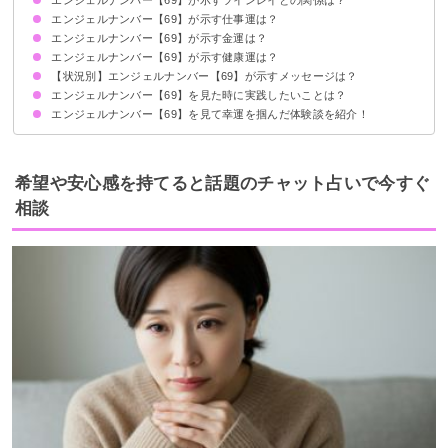
エンジェルナンバー【69】が示す仕事運は？
ツインレイへの執着を手放しましょう
サイレント期間の場合
エンジェルナンバー【69】が示す金運は？
エンジェルナンバー【69】が示す健康運は？
【状況別】エンジェルナンバー【69】が示すメッセージは？
エンジェルナンバー【69】を見た時に実践したいことは？
何度も【69】を見る場合
車のナンバープレートで【69】を見る場合
エンジェルナンバー【69】を見て幸運を掴んだ体験談を紹介！
断捨離をする
瞑想や月光浴をして浄化する
好きなこと・ワクワクすることに取り組む
社会貢献活動を通して仲間や喜びを得た
人間関係の大切さを再確認できた
ライフバランスを見直して心身ともに健康になった
希望や安心感を持てると話題のチャット占いで今すぐ
相談