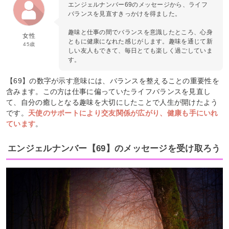
エンジェルナンバー69のメッセージから、ライフ
バランスを見直すきっかけを得ました。
趣味と仕事の間でバランスを意識したところ、心身
女性
ともに健康になれた感じがします。趣味を通じて新
45歳
しい友人もできて、毎日とても楽しく過ごしていま
す。
【69】の数字が示す意味には、バランスを整えることの重要性を
含みます。この方は仕事に偏っていたライフバランスを見直し
て、自分の癒しとなる趣味を大切にしたことで人生が開けたよう
です。
天使のサポートにより交友関係が広がり、健康も手にいれ
ています
。
エンジェルナンバー【69】のメッセージを受け取ろう