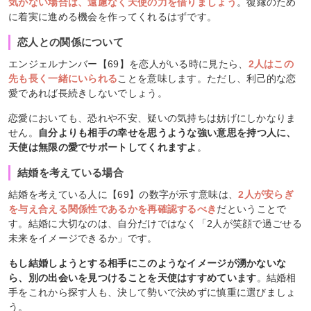
気がない場合は、遠慮なく天使の力を借りましょう
。復縁のため
に着実に進める機会を作ってくれるはずです。
恋人との関係について
エンジェルナンバー【69】を恋人がいる時に見たら、
2人はこの
先も長く一緒にいられる
ことを意味します。ただし、利己的な恋
愛であれば長続きしないでしょう。
恋愛においても、恐れや不安、疑いの気持ちは妨げにしかなりま
せん。
自分よりも相手の幸せを思うような強い意思を持つ人に、
天使は無限の愛でサポートしてくれますよ
。
結婚を考えている場合
結婚を考えている人に【69】の数字が示す意味は、
2人が安らぎ
を与え合える関係性であるかを再確認するべき
だということで
す。結婚に大切なのは、自分だけではなく「2人が笑顔で過ごせる
未来をイメージできるか」です。
もし結婚しようとする相手にこのようなイメージが湧かないな
ら、別の出会いを見つけることを天使はすすめています
。結婚相
手をこれから探す人も、決して勢いで決めずに慎重に選びましょ
う。