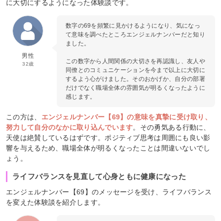
に大切にするようになった体験談です。
数字の69を頻繁に見かけるようになり、気になっ
て意味を調べたところエンジェルナンバーだと知り
ました。
男性
この数字から人間関係の大切さを再認識し、友人や
32歳
同僚とのコミュニケーションを今まで以上に大切に
するよう心がけました。そのおかげか、自分の部署
だけでなく職場全体の雰囲気が明るくなったように
感じます。
この方は、
エンジェルナンバー【69】の意味を真摯に受け取り、
努力して自分のなかに取り込んでいます
。その勇気ある行動に、
天使は絶賛しているはずです。ポジティブ思考は周囲にも良い影
響を与えるため、職場全体が明るくなったことは間違いないでし
ょう。
ライフバランスを見直して心身ともに健康になった
エンジェルナンバー【69】のメッセージを受け、ライフバランス
を変えた体験談を紹介します。