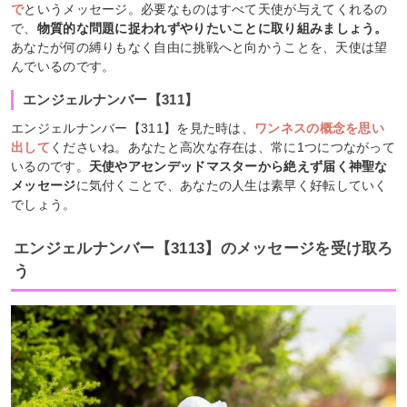
で
というメッセージ。必要なものはすべて天使が与えてくれるの
で、
物質的な問題に捉われずやりたいことに取り組みましょう。
あなたが何の縛りもなく自由に挑戦へと向かうことを、天使は望
んでいるのです。
エンジェルナンバー【311】
エンジェルナンバー【311】を見た時は、
ワンネスの概念を思い
出して
くださいね。あなたと高次な存在は、常に1つにつながって
いるのです。
天使やアセンデッドマスターから絶えず届く神聖な
メッセージ
に気付くことで、あなたの人生は素早く好転していく
でしょう。
エンジェルナンバー【3113】のメッセージを受け取ろ
う