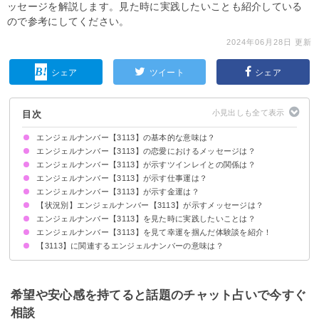
ッセージを解説します。見た時に実践したいことも紹介している
ので参考にしてください。
2024年06月28日 更新
シェア
ツイート
シェア
目次
エンジェルナンバー【3113】の基本的な意味は？
エンジェルナンバー【3113】の恋愛におけるメッセージは？
天使の導きに従ってください
あなたの望みは叶います
直感を大切にしてください
ポジティブに考えてください
エンジェルナンバー【3113】が示すツインレイとの関係は？
片思いしている時
復縁したい時
恋人との関係について
エンジェルナンバー【3113】が示す仕事運は？
2人で行動すると良い関係に
サイレント期間の場合
エンジェルナンバー【3113】が示す金運は？
【状況別】エンジェルナンバー【3113】が示すメッセージは？
エンジェルナンバー【3113】を見た時に実践したいことは？
何度も【3113】を見る場合
エンジェルナンバー【3113】を見て幸運を掴んだ体験談を紹介！
自分を褒める
感謝の気持ちを大事にする
【3113】に関連するエンジェルナンバーの意味は？
新規プロジェクトが成功した
転職につながるチャンスが得られた
新しい勉強を始めた
エンジェルナンバー【1313】
エンジェルナンバー【1331】
エンジェルナンバー【1881】
エンジェルナンバー【311】
希望や安心感を持てると話題のチャット占いで今すぐ
相談