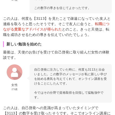
この数字の導きを信じてよかったです。
この人は、何度も【3113】を見たことで疎遠になっていた友人と
連絡を取ろうと思ったそうです。そこで友人に会うと、
転職につ
ながる貴重なアドバイスが得られた
とのこと。きっと天使は、転
職を成功させるための導きを伝えていのたでしょう。
新しい勉強を始めた
最後は、天使のお告げを受けて自己啓発に取り組んだ女性の体験
談です。
自己啓発に注力していた時に、何度も3113と出会
いました。この数字のメッセージが私に新しい学び
を始める勇気を与えてくれて、オンライン講座を受
けることにしたんです。
女性
25歳
今ではその分野で資格取得を目指して猛勉強中で
す。
この人は、自己啓発への意識が高まっていたタイミングで
【3113】の数字を受け取ったそうです。そこでオンライン講座に