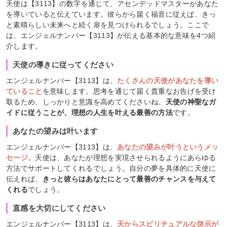
天使は【3113】の数字を通じて、アセンデッドマスターがあなた
を導いていると伝えています。彼らから届く福音に従えば、きっ
と素晴らしい未来へと続く扉を見つけられるでしょう。ここで
は、エンジェルナンバー【3113】が伝える基本的な意味を4つ紹
介します。
天使の導きに従ってください
エンジェルナンバー【3113】は、
たくさんの天使があなたを導い
ていること
を意味します。思考を通じて届く貴重なお告げを受け
取るため、しっかりと意識を高めてくださいね。
天使の神聖なガ
イドに従うことが、理想の人生を叶える最善の方法
です。
あなたの望みは叶います
エンジェルナンバー【3113】は、
あなたの望みが叶うというメッ
セージ。
天使は、あなたが理想を実現させられるようにあらゆる
方法でサポートしてくれるでしょう。自分の夢を具体的に天使に
伝えれば、
きっと彼らはあなたにとって最善のチャンスを与えて
くれる
でしょう。
直感を大切にしてください
エンジェルナンバー【3113】は、
天からスピリチュアルな啓示が