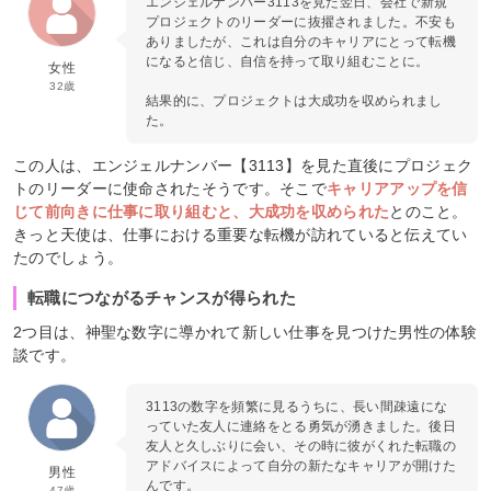
エンジェルナンバー3113を見た翌日、会社で新規
プロジェクトのリーダーに抜擢されました。不安も
ありましたが、これは自分のキャリアにとって転機
になると信じ、自信を持って取り組むことに。
女性
32歳
結果的に、プロジェクトは大成功を収められまし
た。
この人は、エンジェルナンバー【3113】を見た直後にプロジェク
トのリーダーに使命されたそうです。そこで
キャリアアップを信
じて前向きに仕事に取り組むと、大成功を収められた
とのこと。
きっと天使は、仕事における重要な転機が訪れていると伝えてい
たのでしょう。
転職につながるチャンスが得られた
2つ目は、神聖な数字に導かれて新しい仕事を見つけた男性の体験
談です。
3113の数字を頻繁に見るうちに、長い間疎遠にな
っていた友人に連絡をとる勇気が湧きました。後日
友人と久しぶりに会い、その時に彼がくれた転職の
アドバイスによって自分の新たなキャリアが開けた
男性
んです。
47歳