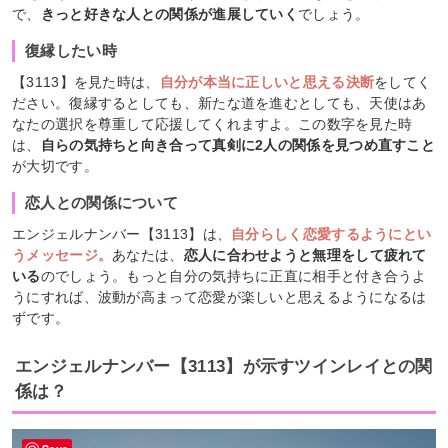
で、
きっと好きな人との関係が進展していく
でしょう。
復縁したい時
【3113】を見た時は、
自分が本当に正しいと思える決断
をしてく
ださい。復縁するとしても、新たな道を進むとしても、天使はあ
なたの選択を尊重して応援してくれますよ。この数字を見た時
は、
自らの気持ちと向き合って真剣に2人の関係を見つめ直すこと
が大切です。
恋人との関係について
エンジェルナンバー【3113】は、
自分らしく恋愛するようにとい
うメッセージ。
あなたは、
恋人に合わせようと無理をして疲れて
いる
のでしょう。もっと自分の気持ちに正直に相手と付き合うよ
うにすれば、波動が高まって恋愛が楽しいと思えるようになるは
ずです。
エンジェルナンバー【3113】が示すツインレイとの関
係は？