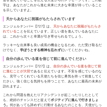
字は、あなたがこれから進む未来に大きな幸運が待っていること
を示していますよ。
天からあなたに祝福がもたらされています
エンジェルナンバー【727】は、
天からあなたに祝福がもたらさ
れている
ことを伝えています。正しい道を進んでいるあなたに
は、これから次々と幸運が引き寄せられるでしょう。
ラッキーな出来事も良い成長の機会となるため、ただ受け取るだ
けでなく、
学ぼうとする精神を忘れずに
いてくださいね。
自分の歩んでいる道を信じて前に進んでください
エンジェルナンバー【727】は、
自分の歩んでいる道を信じて前
に進むことが大切
であると伝えています。不安を感じているのな
ら、見守ってくれている天使たちを信じ勇気を持って前進してく
ださい。強く信じる気持ちを持つことで、あなたに最高の未来が
訪れますよ。
これから問題を抱えたりアクシデントが起こったりしたとして
も、絶好のチャンスだと捉えて
ポジティブに進んで行きましょ
う。
何があっても諦めずに行動するあなたのことを、天使がしっ