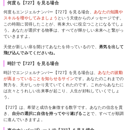
何度も【727】を見る場合
何度もエンジェルナンバー【727】を見る場合、
あなたの知識や
スキルを増やしてみましょう
という天使からのメッセージです。
この時期に習得したことが、将来大いに役立つことになるでしょ
う。あなたが選択する物事は、すべてが輝かしい未来へと繋がっ
ていきますよ。
天使が新しい扉を開けてあなたを待っているので、
勇気を出して
飛び込んでみてくださいね。
時計で【727】を見る場合
時計でエンジェルナンバー【727】を見る場合は、
あなたの波動
が高まっていることを知らせるサイン
です。あなたのこれまでの
努力を、天がしっかり見ていてくれたのです。これからあなたに
は次々とうれしい出来事が起こり、人生が好転していくでしょ
う。
【727】は、希望と成功を象徴する数字です。あなたの信念を貫
き、
自分の選択に自信を持ってやり遂げること
で、すべてが順調
に進んでいきますよ。