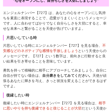
”心をオープンにし、自分らしさを大切にしましょう”
エンジェルナンバー【727】は、あなたの心をオープンにし気持
ちを素直に表現することで、恋愛がうまくいくというメッセージ
です。人に合わせてばかりでなく自分らしさを大切にすると、幸
せな未来へと繋がることを天使が告げていますよ。
片思いしている時
片思いしている時にエンジェルナンバー【727】を見る場合、
不
安感などのネガティブな感情を手放しましょう
という天使からの
メッセージです。【727】という数字は、前向きに行動すると良
い結果を引き寄せることを意味しています。
勇気を持って積極的に相手にアプローチしてみましょう。自分に
自信が持てない場合は、
自分磨きをしてみてください。
天使が頑
張るあなたに輝きを与え、きっと状況を変えることができるはず
ですよ。
復縁したい時
復縁したい時にエンジェルナンバー【727】を見る場合は、
相手
に思いやりを持ち復縁できると信じることが大切
だという天使か