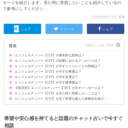
セージを紹介します。見た時に実践したいことも紹介しているの
で参考にしてください
2024年05月17日 更新
シェア
ツイート
シェア
目次
エンジェルナンバー【727】の基本的な意味は？
エンジェルナンバー【727】の恋愛におけるメッセージは？
天からあなたに祝福がもたらされています
自分の歩んでいる道を信じて前に進んでください
エンジェルナンバー【727】が示すツインレイとの関係は？
片思いしている時
復縁したい時
恋人との関係について
結婚を考えている場合
別れ・離婚したい時
エンジェルナンバー【727】が示す仕事運は？
信頼関係を深めれば次のステージに進めます
サイレント期間の場合
エンジェルナンバー【727】が示す金運は？
エンジェルナンバー【727】が示す健康運は？
【状況別】エンジェルナンバー【727】が示すメッセージは？
エンジェルナンバー【727】を見た時に実践したいことは？
何度も【727】を見る場合
時計で【727】を見る場合
車のナンバープレートで【727】を見る場合
エンジェルナンバー【727】を見て幸運を掴んだ体験談を紹介！
アファメーションを行う
自分の直感に従う
「自分ならできる」と心の中で唱える
天職に巡り合い真っ直ぐに挑戦できた
パートナーとの絆が深まった
楽しく豊かな日々を送れるようになった
希望や安心感を持てると話題のチャット占いで今すぐ
相談