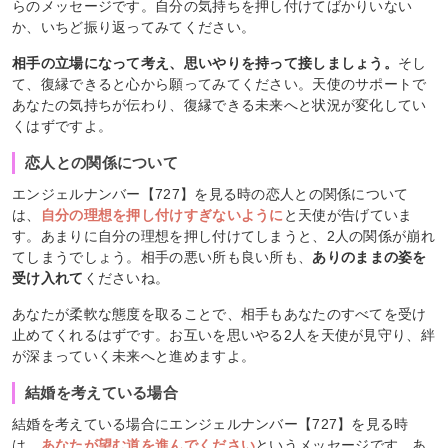
らのメッセージです。自分の気持ちを押し付けてばかりいない
か、いちど振り返ってみてください。
相手の立場になって考え、思いやりを持って接しましょう。
そし
て、復縁できると心から願ってみてください。天使のサポートで
あなたの気持ちが伝わり、復縁できる未来へと状況が変化してい
くはずですよ。
恋人との関係について
エンジェルナンバー【727】を見る時の恋人との関係について
は、
自分の理想を押し付けすぎないように
と天使が告げていま
す。あまりに自分の理想を押し付けてしまうと、2人の関係が崩れ
てしまうでしょう。相手の悪い所も良い所も、
ありのままの姿を
受け入れて
くださいね。
あなたが柔軟な態度を取ることで、相手もあなたのすべてを受け
止めてくれるはずです。お互いを思いやる2人を天使が見守り、絆
が深まっていく未来へと進めますよ。
結婚を考えている場合
結婚を考えている場合にエンジェルナンバー【727】を見る時
は、
あなたが望む道を進んでください
というメッセージです。あ