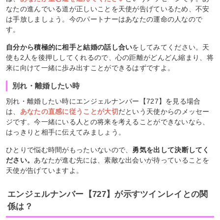
なたの進んでいる道が正しいことを天使が告げているため、不安
は手放しましょう。今のパートナーはあなたの運命の人なので
す。
自分から積極的に相手と結婚の話し合い
をしてみてください。天
使も2人を後押ししてくれるので、心の距離がどんどん縮まり、将
来に向けて一緒に歩み出すことができるはずですよ。
別れ・離婚したい時
別れ・離婚したい時にエンジェルナンバー【727】を見る場合
は、
あなたの直感に従うことが大切
だという天使からのメッセー
ジです。今一緒にいる人との将来を考えることができないなら、
はっきりと相手に伝えてみましょう。
ひとりで悩む時間がもったいないので、
勇気を出して決断してく
ださい。
あなたが進む先には、素敵な出会いが待っていることを
天使が告げていますよ。
エンジェルナンバー【727】が示すツインレイとの関
係は？