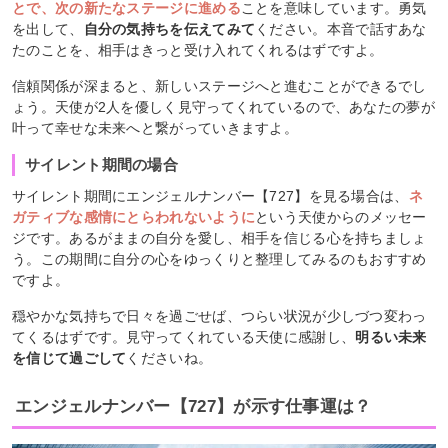
とで、次の新たなステージに進める
ことを意味しています。勇気
を出して、
自分の気持ちを伝えてみて
ください。本音で話すあな
たのことを、相手はきっと受け入れてくれるはずですよ。
信頼関係が深まると、新しいステージへと進むことができるでし
ょう。天使が2人を優しく見守ってくれているので、あなたの夢が
叶って幸せな未来へと繋がっていきますよ。
サイレント期間の場合
サイレント期間にエンジェルナンバー【727】を見る場合は、
ネ
ガティブな感情にとらわれないように
という天使からのメッセー
ジです。あるがままの自分を愛し、相手を信じる心を持ちましょ
う。この期間に自分の心をゆっくりと整理してみるのもおすすめ
ですよ。
穏やかな気持ちで日々を過ごせば、つらい状況が少しづつ変わっ
てくるはずです。見守ってくれている天使に感謝し、
明るい未来
を信じて過ごして
くださいね。
エンジェルナンバー【727】が示す仕事運は？