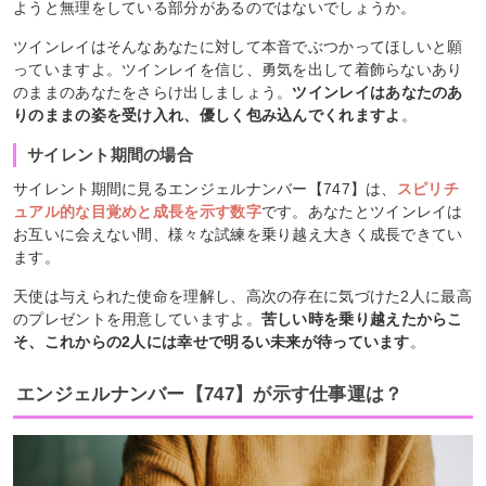
ようと無理をしている部分があるのではないでしょうか。
ツインレイはそんなあなたに対して本音でぶつかってほしいと願
っていますよ。ツインレイを信じ、勇気を出して着飾らないあり
のままのあなたをさらけ出しましょう。
ツインレイはあなたのあ
りのままの姿を受け入れ、優しく包み込んでくれますよ
。
サイレント期間の場合
サイレント期間に見るエンジェルナンバー【747】は、
スピリチ
ュアル的な目覚めと成長を示す数字
です。あなたとツインレイは
お互いに会えない間、様々な試練を乗り越え大きく成長できてい
ます。
天使は与えられた使命を理解し、高次の存在に気づけた2人に最高
のプレゼントを用意していますよ。
苦しい時を乗り越えたからこ
そ、これからの2人には幸せで明るい未来が待っています
。
エンジェルナンバー【747】が示す仕事運は？