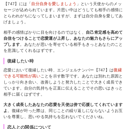
【747】には「
自分自身を愛しましょう
」という天使からのメッ
セージが込められています。片思い中はどうしても相手の感情に
とらわれがちになってしまいますが、まずは自分自身を愛してあ
げましょう。
相手の感情ばかりに目を向けるのではなく、
自己肯定感を高めて
自信をつけることで恋愛運が上昇し、あなたの魅力もさらにアッ
プします
。あなたが思いを寄せている相手もきっとあなたのこと
を意識してくれるはずです。
復縁したい時
恋愛において復縁したい時、エンジェルナンバー【747】は
復縁
できる可能性が高い
ことを示す数字です。あなたは別れた原因と
しっかり向き合い、改善しようと努力したことで大きく成長でき
ています。自分の気持ちを正直に伝えることでその思いはきっと
相手に届くはずです。
大きく成長したあなたの恋愛を天使は傍で応援してくれています
よ
。復縁が叶った際は、同じことの繰り返しにならないようお互
いを尊重し、思いやる気持ちを忘れないでくださいね。
恋人との関係について