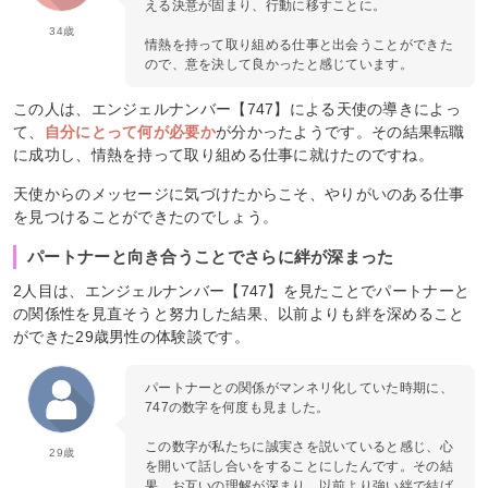
える決意が固まり、行動に移すことに。
34歳
情熱を持って取り組める仕事と出会うことができた
ので、意を決して良かったと感じています。
この人は、エンジェルナンバー【747】による天使の導きによっ
て、
自分にとって何が必要か
が分かったようです。その結果転職
に成功し、情熱を持って取り組める仕事に就けたのですね。
天使からのメッセージに気づけたからこそ、やりがいのある仕事
を見つけることができたのでしょう。
パートナーと向き合うことでさらに絆が深まった
2人目は、エンジェルナンバー【747】を見たことでパートナーと
の関係性を見直そうと努力した結果、以前よりも絆を深めること
ができた29歳男性の体験談です。
パートナーとの関係がマンネリ化していた時期に、
747の数字を何度も見ました。
この数字が私たちに誠実さを説いていると感じ、心
29歳
を開いて話し合いをすることにしたんです。その結
果、お互いの理解が深まり、以前より強い絆で結ば