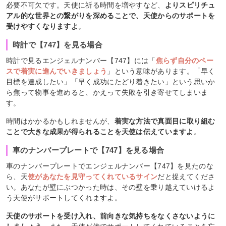
必要不可欠です。天使に祈る時間を増やすなど、
よりスピリチュ
アル的な世界との繋がりを深めることで、天使からのサポートを
受けやすくなりますよ
。
時計で【747】を見る場合
時計で見るエンジェルナンバー【747】には「
焦らず自分のペー
スで着実に進んでいきましょう
」という意味があります。「早く
目標を達成したい」「早く成功にたどり着きたい」という思いか
ら焦って物事を進めると、かえって失敗を引き寄せてしまいま
す。
時間はかかるかもしれませんが、
着実な方法で真面目に取り組む
ことで大きな成果が得られることを天使は伝えていますよ
。
車のナンバープレートで【747】を見る場合
車のナンバープレートでエンジェルナンバー【747】を見たのな
ら、天
使があなたを見守ってくれているサイン
だと捉えてくださ
い。あなたが壁にぶつかった時は、その壁を乗り越えていけるよ
う天使がサポートしてくれますよ。
天使のサポートを受け入れ、前向きな気持ちをなくさないように