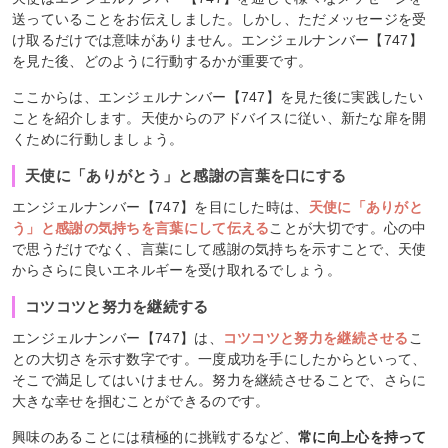
送っていることをお伝えしました。しかし、ただメッセージを受
け取るだけでは意味がありません。エンジェルナンバー【747】
を見た後、どのように行動するかが重要です。
ここからは、エンジェルナンバー【747】を見た後に実践したい
ことを紹介します。天使からのアドバイスに従い、新たな扉を開
くために行動しましょう。
天使に「ありがとう」と感謝の言葉を口にする
エンジェルナンバー【747】を目にした時は、
天使に「ありがと
う」と感謝の気持ちを言葉にして伝える
ことが大切です。心の中
で思うだけでなく、言葉にして感謝の気持ちを示すことで、天使
からさらに良いエネルギーを受け取れるでしょう。
コツコツと努力を継続する
エンジェルナンバー【747】は、
コツコツと努力を継続させる
こ
との大切さを示す数字です。一度成功を手にしたからといって、
そこで満足してはいけません。努力を継続させることで、さらに
大きな幸せを掴むことができるのです。
興味のあることには積極的に挑戦するなど、
常に向上心を持って