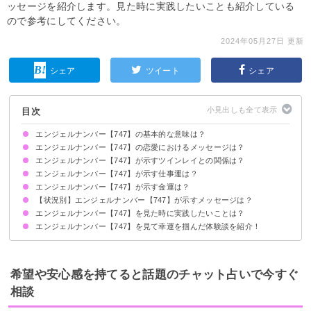
ッセージを紹介します。見た時に実践したいことも紹介している
ので参考にしてください。
2024年05月27日 更新
シェア
ツイート
シェア
目次
エンジェルナンバー【747】の基本的な意味は？
エンジェルナンバー【747】の恋愛におけるメッセージは？
あなたは正しい道を歩んでいます
目標の達成に天使の助力があります
エンジェルナンバー【747】が示すツインレイとの関係は？
片思いしている時
復縁したい時
恋人との関係について
エンジェルナンバー【747】が示す仕事運は？
ありのままの自分でツインレイと接しましょう
サイレント期間の場合
エンジェルナンバー【747】が示す金運は？
【状況別】エンジェルナンバー【747】が示すメッセージは？
エンジェルナンバー【747】を見た時に実践したいことは？
何度も【747】を見る場合
時計で【747】を見る場合
車のナンバープレートで【747】を見る場合
エンジェルナンバー【747】を見て幸運を掴んだ体験談を紹介！
天使に「ありがとう」と感謝の言葉を口にする
コツコツと努力を継続する
寝る前に瞑想する
転職を決断するきっかけとなった
パートナーと向き合うことでさらに絆が深まった
スキルアップに積極的になれた
希望や安心感を持てると話題のチャット占いで今すぐ
相談