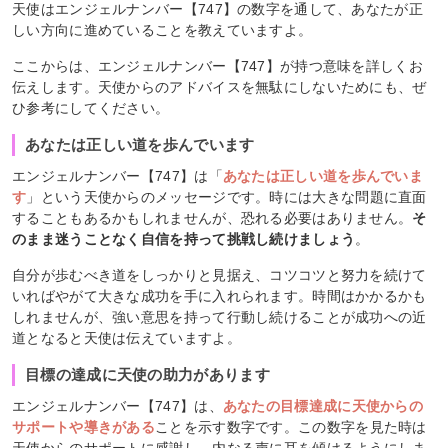
天使はエンジェルナンバー【747】の数字を通して、あなたが正
しい方向に進めていることを教えていますよ。
ここからは、エンジェルナンバー【747】が持つ意味を詳しくお
伝えします。天使からのアドバイスを無駄にしないためにも、ぜ
ひ参考にしてください。
あなたは正しい道を歩んでいます
エンジェルナンバー【747】は「
あなたは正しい道を歩んでいま
す
」という天使からのメッセージです。時には大きな問題に直面
することもあるかもしれませんが、恐れる必要はありません。
そ
のまま迷うことなく自信を持って挑戦し続けましょう
。
自分が歩むべき道をしっかりと見据え、コツコツと努力を続けて
いればやがて大きな成功を手に入れられます。時間はかかるかも
しれませんが、強い意思を持って行動し続けることが成功への近
道となると天使は伝えていますよ。
目標の達成に天使の助力があります
エンジェルナンバー【747】は、
あなたの目標達成に天使からの
サポートや導きがある
ことを示す数字です。この数字を見た時は
天使からのサポートに感謝し、内なる声に耳を傾けるようにしま