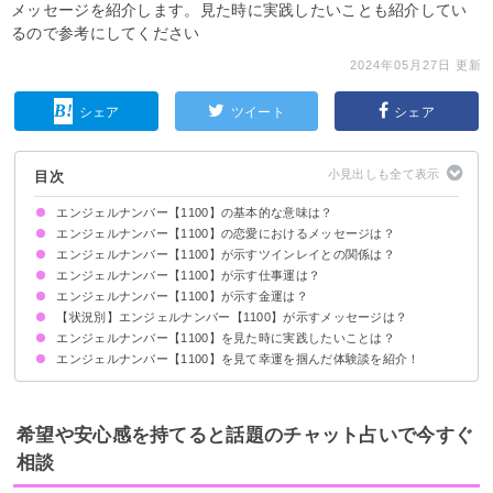
メッセージを紹介します。見た時に実践したいことも紹介してい
るので参考にしてください
2024年05月27日 更新
シェア
ツイート
シェア
目次
エンジェルナンバー【1100】の基本的な意味は？
エンジェルナンバー【1100】の恋愛におけるメッセージは？
天使の声に耳を傾けてください
信念を貫きましょう
エンジェルナンバー【1100】が示すツインレイとの関係は？
片思いしている時
復縁したい時
恋人との関係について
エンジェルナンバー【1100】が示す仕事運は？
相手の価値観を尊重しましょう
サイレント期間の場合
エンジェルナンバー【1100】が示す金運は？
【状況別】エンジェルナンバー【1100】が示すメッセージは？
エンジェルナンバー【1100】を見た時に実践したいことは？
何度も【1100】を見る場合
時計で【1100】を見る場合
車のナンバープレートで【1100】を見る場合
エンジェルナンバー【1100】を見て幸運を掴んだ体験談を紹介！
瞑想や月光浴をして心を安定させる
寝る前に天使に「ありがとう」と言う
周囲の人にささやかなプレゼントを渡す
片思いが成就した
勇気を出して起業した
自分に素直に生きられるようになった
希望や安心感を持てると話題のチャット占いで今すぐ
相談