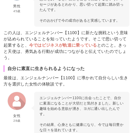
セージがあるとわかり、思い切って起業に踏み切っ
男性
たんです。
45歳
そのおかげで今の成功があると実感しています。
この人は、エンジェルナンバー【1100】に新たな挑戦という意味
が込められていることを知っていたようです。そこで思い切って
起業すると、
今ではビジネスが軌道に乗っている
とのこと。きっ
と天使は、勇気ある行動が成功につながると伝えていたのでしょ
う。
自分に素直に生きられるようになった
最後は、エンジェルナンバー【1100】に導かれて自分らしい生き
方を選択した女性の体験談です。
エンジェルナンバー1100に出会ったことで、自分
に素直になることが大切だと気付きました。新しい
趣味を始める意欲が湧き、ヨガに通い出したんで
す。
女性
28歳
その結果、心身ともに健康になり、今では毎日豊か
な日々を送れています。