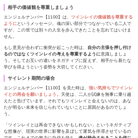
相手の価値観を尊重しましょう
エンジェルナンバー【1100】は、
ツインレイの価値観を尊重する
ように
というメッセージ。魂の深い部分でつながっている二人で
すが、この世では別々の人生を歩んできたことを忘れてはいけま
せん。
もし意見が合わずに衝突が起こった時は、
自分の主張を押し付け
るのではなくツインレイの考えを尊重するように
意識しましょ
う。そしてお互いの違いをネガティブに捉えず、相手から新たな
学びを得ようという姿勢を大切してください。
サイレント期間の場合
エンジェルナンバー【1100】を見た時は、
強い気持ちでツインレ
イとの再会を願いましょう。
天使は、二人が試練を無事に乗り越
えたと告げています。それでもツインレイと会えないのは、あな
たが明るい未来を信じられていないことに原因があるのでしょ
う。
「ツインレイとは再会できないかもしれない」というネガティブ
な想像が、現実の世界に影響を及ぼして運気を停滞させているの
です。これまでの努力に自信を持ち、
魂が統合されることを信じ