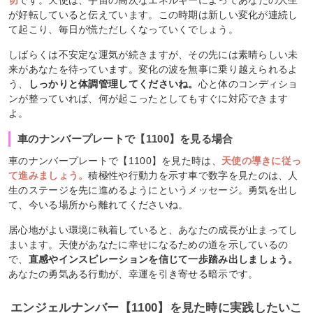
切
です。天使は、宇宙の高次なエネルギーによってあなたの人生
が好転していると伝えています。この時期は新しい変化が連続し
て起こり、毎日が慌ただしくなっていくでしょう。
しばらくは不安定な運気が続きますが、その先には素晴らしい未
来があなたを待っています。変化の波を無事に乗り越えられるよ
う、
しっかりと体調管理してくださいね。
心と体のコンディショ
ンが整っていれば、何が起こったとしてもすぐに対応できます
よ。
車のナンバープレートで【1100】を見る場合
車のナンバープレートで【1100】を見た時は、
天使の導きに従っ
て進みましょう。
積極性や行動力を示す車で数字を見たのは、人
生のステージを先に進めるようにというメッセージ。勇気を出し
て、今いる場所から離れてくださいね。
居心地がよい環境に執着していると、あなたの成長が止まってし
まいます。天使があなたに幸せになるための道を示しているの
で、
直感やインスピレーションを信じて一歩踏み出しましょう。
あなたの勇気ある行動が、幸運を引き寄せる暗示です。
エンジェルナンバー【1100】を見た時に実践したいこ