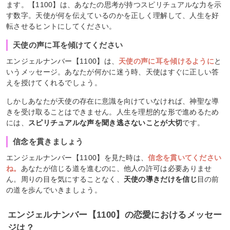
ます。【1100】は、あなたの思考が持つスピリチュアルな力を示
す数字。天使が何を伝えているのかを正しく理解して、人生を好
転させるヒントにしてください。
天使の声に耳を傾けてください
エンジェルナンバー【1100】は、
天使の声に耳を傾けるように
と
いうメッセージ。あなたが何かに迷う時、天使はすぐに正しい答
えを授けてくれるでしょう。
しかしあなたが天使の存在に意識を向けていなければ、神聖な導
きを受け取ることはできません。人生を理想的な形で進めるため
には、
スピリチュアルな声を聞き逃さないことが大切
です。
信念を貫きましょう
エンジェルナンバー【1100】を見た時は、
信念を貫いてください
ね。
あなたが信じる道を進むのに、他人の許可は必要ありませ
ん。周りの目を気にすることなく、
天使の導きだけを信じ
目の前
の道を歩んでいきましょう。
エンジェルナンバー【1100】の恋愛におけるメッセー
ジは？