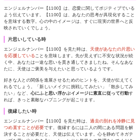
エンジェルナンバー【1100】は、恋愛に関してポジティブでいる
よう伝えています。【1100】は、あなたの思考が具現化すること
を意味する数字。心の中のイメージは、すぐに現実の世界へと反
映されていくでしょう。
片思いしている時
エンジェルナンバー【1100】を見た時は、
天使があなたの片思い
を応援している
ことを意味します。先が見えずに不安な状況が続
く中、あなたは一途な思いを貫き通してきましたね。そんなあな
たに、天使はご褒美を与えたいと思っているようです。
好きな人との関係を進展させるためのヒントを、天使が伝えてく
れるでしょう。「新しいメイクに挑戦してみたい」「散歩してみ
たい」など、
心にふと思い浮かぶイメージに素直に従って行動
す
れば、きっと素敵なハプニングが起こります。
復縁したい時
エンジェルナンバー【1100】を見た時は、
過去の別れを冷静に見
つめ直すことが必要
です。復縁するには二人の間にある問題を解
決することが必要だと、天使は伝えています。心を静めてネガテ