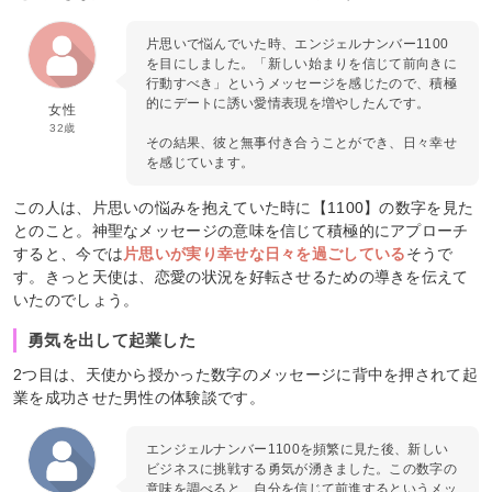
片思いで悩んでいた時、エンジェルナンバー1100
を目にしました。「新しい始まりを信じて前向きに
行動すべき」というメッセージを感じたので、積極
的にデートに誘い愛情表現を増やしたんです。
女性
32歳
その結果、彼と無事付き合うことができ、日々幸せ
を感じています。
この人は、片思いの悩みを抱えていた時に【1100】の数字を見た
とのこと。神聖なメッセージの意味を信じて積極的にアプローチ
すると、今では
片思いが実り幸せな日々を過ごしている
そうで
す。きっと天使は、恋愛の状況を好転させるための導きを伝えて
いたのでしょう。
勇気を出して起業した
2つ目は、天使から授かった数字のメッセージに背中を押されて起
業を成功させた男性の体験談です。
エンジェルナンバー1100を頻繁に見た後、新しい
ビジネスに挑戦する勇気が湧きました。この数字の
意味を調べると、自分を信じて前進するというメッ