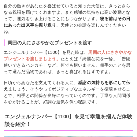
自分の働きがあなたを喜ばせていると知った天使は、きっとさら
なる祝福を届けてくれますよ。また感謝の気持ちは高い波動とな
って、運気を引き上げることにもつながります。
寝る前はその日
にあった出来事を振り返り
、天使との会話を楽しんでください
ね。
周囲の人にささやかなプレゼントを渡す
エンジェルナンバー【1100】を見た時は、
周囲の人にささやかな
プレゼントを渡しましょう。
たとえば「綺麗な花を一輪」「普段
使いできるハンカチ」など、何でも構いません。相手のことを思
って選んだ品物であれば、きっと喜ばれるはずですよ。
日頃からあなたを支えてくれる人に、
感謝の気持ちを形にして伝
えましょう。
そうやってポジティブなエネルギーを循環させるこ
とで、相手との関係が良好になっていくのです。丁寧な人間関係
を心がけることが、好調な運気を保つ秘訣です。
エンジェルナンバー【1100】を見て幸運を掴んだ体験
談を紹介！