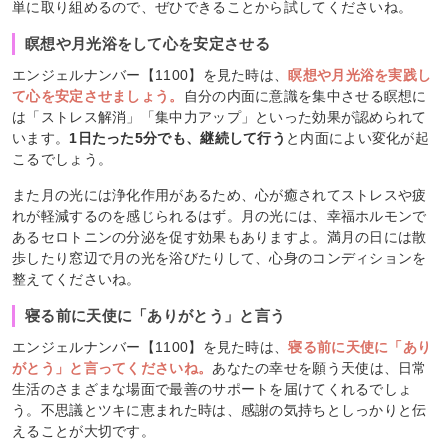
単に取り組めるので、ぜひできることから試してくださいね。
瞑想や月光浴をして心を安定させる
エンジェルナンバー【1100】を見た時は、
瞑想や月光浴を実践し
て心を安定させましょう。
自分の内面に意識を集中させる瞑想に
は「ストレス解消」「集中力アップ」といった効果が認められて
います。
1日たった5分でも、継続して行う
と内面によい変化が起
こるでしょう。
また月の光には浄化作用があるため、心が癒されてストレスや疲
れが軽減するのを感じられるはず。月の光には、幸福ホルモンで
あるセロトニンの分泌を促す効果もありますよ。満月の日には散
歩したり窓辺で月の光を浴びたりして、心身のコンディションを
整えてくださいね。
寝る前に天使に「ありがとう」と言う
エンジェルナンバー【1100】を見た時は、
寝る前に天使に「あり
がとう」と言ってくださいね。
あなたの幸せを願う天使は、日常
生活のさまざまな場面で最善のサポートを届けてくれるでしょ
う。不思議とツキに恵まれた時は、感謝の気持ちとしっかりと伝
えることが大切です。