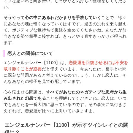
ィブな思い出と向き合い、しっかりと気持ちの整理をしてくださ
い。
そうやって
心の中にあるわだかまりを手放していく
ことで、徐々
にあなたの魂は軽くなっていくはずです。過去の別れを乗り越え
て、ポジティブな気持ちで復縁を進めてくださいね。あなたが前
向きな姿勢で相手に接すれば、きっとやり直すきっかけが得られ
ます。
恋人との関係について
エンジェルナンバー【1100】は、
恋愛運を回復させるには不安を
取り除くことが必要
だと伝えています。今あなたは、相手との間
に深刻な問題があると考えているのでしょう。しかし恋人は、そ
んなあなたの様子を見て心配しています。
心を悩ませる問題は、
すべてがあなたのネガティブな思考から生
み出された幻想である
ことを理解してくださいね。恋人は、いつ
でもあなたを一番大切に思っているのです。その事実に気付きさ
えすれば、恋愛運が徐々に上向いていきますよ。
エンジェルナンバー【1100】が示すツインレイとの関
係は？