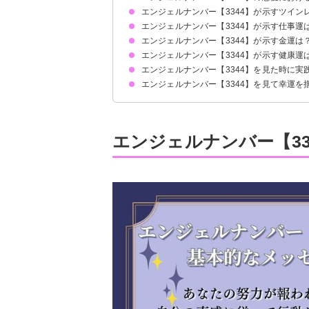
エンジェルナンバー【3344】が示すツイン
片思いしている時
復縁したい時
恋人との関係について
エンジェルナンバー【3344】が示す仕事運
自分の魂の成長も忘れないようにしましょう
サイレント期間の場合
エンジェルナンバー【3344】が示す金運は
エンジェルナンバー【3344】が示す健康運
エンジェルナンバー【3344】を見た時に実
エンジェルナンバー【3344】を見て幸運を
自己嫌悪の心は捨てる
自分へのご褒美を買う
何もせずゆっくりする時間を設ける
直感に従って自分自身と向き合えた
家族とポジティブな気持ちで接してよい雰囲気に
自分の進むべき道を考えて新たな環境にチャレン
エンジェルナンバー【3