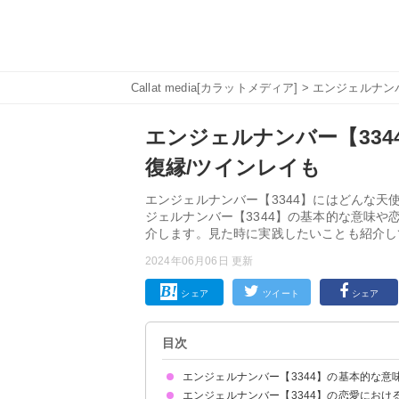
Callat media[カラットメディア]
>
エンジェルナン
エンジェルナンバー【33
復縁/ツインレイも
エンジェルナンバー【3344】にはどんな天
ジェルナンバー【3344】の基本的な意味
介します。見た時に実践したいことも紹介し
2024年06月06日 更新
シェア
ツイート
シェア
目次
エンジェルナンバー【3344】の基本的な意
エンジェルナンバー【3344】の恋愛におけ
天使からの無償の愛を受け取ってください
目標に向かって前に進みましょう