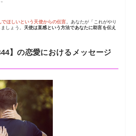
よ
。
んでほしいという天使からの伝言
。あなたが「これがやり
しましょう。
天使は直感という方法であなたに助言を伝え
344】の恋愛におけるメッセージ