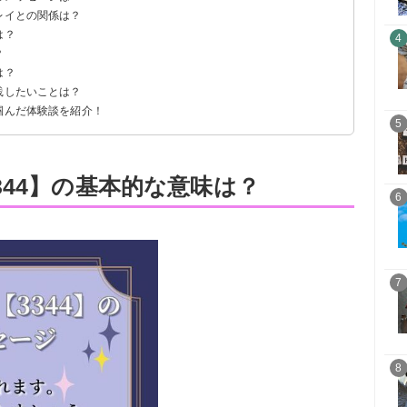
レイとの関係は？
は？
4
？
は？
践したいことは？
掴んだ体験談を紹介！
5
なった
ジした
344】の基本的な意味は？
6
7
8