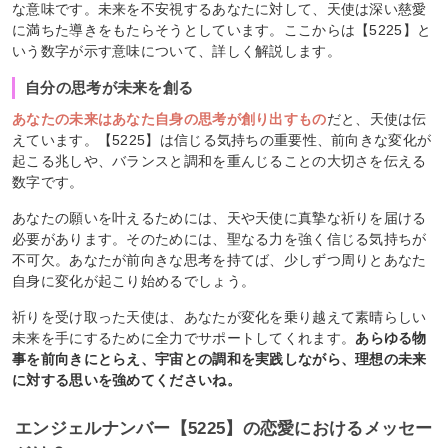
な意味です。未来を不安視するあなたに対して、天使は深い慈愛
に満ちた導きをもたらそうとしています。ここからは【5225】と
いう数字が示す意味について、詳しく解説します。
自分の思考が未来を創る
あなたの未来はあなた自身の思考が創り出すもの
だと、天使は伝
えています。【5225】は信じる気持ちの重要性、前向きな変化が
起こる兆しや、バランスと調和を重んじることの大切さを伝える
数字です。
あなたの願いを叶えるためには、天や天使に真摯な祈りを届ける
必要があります。そのためには、聖なる力を強く信じる気持ちが
不可欠。あなたが前向きな思考を持てば、少しずつ周りとあなた
自身に変化が起こり始めるでしょう。
祈りを受け取った天使は、あなたが変化を乗り越えて素晴らしい
未来を手にするために全力でサポートしてくれます。
あらゆる物
事を前向きにとらえ、宇宙との調和を実践しながら、理想の未来
に対する思いを強めてくださいね。
エンジェルナンバー【5225】の恋愛におけるメッセー