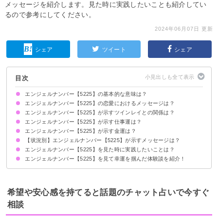
メッセージを紹介します。見た時に実践したいことも紹介してい
るので参考にしてください。
2024年06月07日 更新
シェア
ツイート
シェア
目次
エンジェルナンバー【5225】の基本的な意味は？
エンジェルナンバー【5225】の恋愛におけるメッセージは？
自分の思考が未来を創る
エンジェルナンバー【5225】が示すツインレイとの関係は？
片思いしている時
復縁したい時
恋人との関係について
エンジェルナンバー【5225】が示す仕事運は？
エンジェルナンバー【5225】が示す金運は？
【状況別】エンジェルナンバー【5225】が示すメッセージは？
エンジェルナンバー【5225】を見た時に実践したいことは？
何度も【5225】を見る場合
車のナンバープレートで【5225】を見る場合
エンジェルナンバー【5225】を見て幸運を掴んだ体験談を紹介！
玄関周りを掃除する
観葉植物を飾る
瞑想をして心を整える
チームリーダーとして活躍し業績アップに貢献
パートナーとの理解が深まり将来を見据えた交際に発展
ヨガや瞑想を始めて心身の調子が整った
希望や安心感を持てると話題のチャット占いで今すぐ
相談