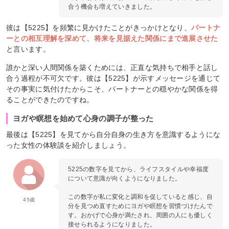
合う機会も増えていきました。
彼は【5225】を頻繁に見かけたことがきっかけとなり、
パートナ
ーとの相互理解を深めて、将来を見据えた関係にまで進展させた
と言います。
誰かと深い人間関係を築くためには、正直な気持ちで相手と話し
合う過程が不可欠です。彼は【5225】が示すメッセージを通じて
その事実に気付けたからこそ、パートナーとの穏やかな関係を得
ることができたのですね。
ヨガや瞑想を始めて心身の調子が整った
最後は【5225】を見てから自分自身の生き方を意識するようにな
った女性の体験談を紹介しましょう。
5225の数字を見てから、ライフスタイルや幸福度
について意識が向くようになりました。
この数字が私に変化と調和を促していると感じ、自
45歳
分を見つめ直すためにヨガや瞑想を習慣づけたんで
す。おかげで心身が満たされ、周囲の人にも優しく
接せられるようになりました。