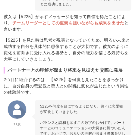
とに成功しました。
彼女は【5225】が示すメッセージを知って自信を得たことによ
り、
チームリーダーとしての重責を担いながらも成果を出せた
と
言います。
【5225】を見た時は思考が現実となっていくため、明るい未来と
成功する自分を具体的に想像することが大切です。彼女のように
変化を前向きに受け入れる姿勢と、自分の能力を信じる気持ちを
大事にしていきましょう。
パートナーとの理解が深まり将来を見据えた交際に発展
2つ目に紹介するのは、【5225】を何度も見たことをきっかけ
に、自分自身の恋愛観と恋人との関係に変化が生じたという男性
の体験談です。
5225を何度も目にするようになり、徐々に恋愛観
が変化していきました。
バランスと調和を示すこの数字のおかげで、パート
27歳
ナーとのコミュニケーションの大切さに気づいたん
です。おかげで、お互いの理解が深まり将来を話し