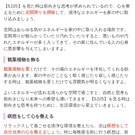
【5225】を見た時は前向きな思考が求められているので、心を整
えるために
玄関周りを掃除
して、清浄なエネルギーを家の中に取
り込みましょう。
玄関はあらゆる気やエネルギーを家の中に取り入れる場所です。
玄関周りが散らかっていたり汚れていたりすると、悪いものや汚
れたエネルギーが多く入ってきて、その家に住んでいる人の心身
に悪影響を与えてしまいますよ。
観葉植物を飾る
観葉植物を置く
だけで、その場のエネルギーを浄化してくれる効
果があります。家の中がどことなく暗く感じたり寂しく感じたり
する時は、観葉植物を置くだけでも雰囲気が明るくなりますよ。
よいエネルギーが流れる清らかな空間で過ごすと、自然と思考も
前向きになり未来への希望も湧いてきます。【5225】を見る時は
前向きな思考を持つために、生活環境から変えていきましょう。
瞑想をして心を整える
リラックスして過ごせる清浄な環境を整えたら、次は
瞑想をして
自分自身の心を整えましょう。
特に毎晩寝る前に行う瞑想は、前