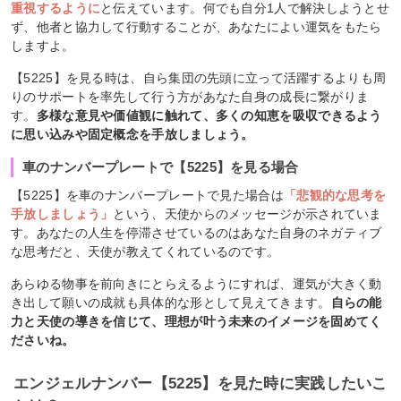
重視するように
と伝えています。何でも自分1人で解決しようとせ
ず、他者と協力して行動することが、あなたによい運気をもたら
しますよ。
【5225】を見る時は、自ら集団の先頭に立って活躍するよりも周
りのサポートを率先して行う方があなた自身の成長に繋がりま
す。
多様な意見や価値観に触れて、多くの知恵を吸収できるよう
に思い込みや固定概念を手放しましょう。
車のナンバープレートで【5225】を見る場合
【5225】を車のナンバープレートで見た場合は
「悲観的な思考を
手放しましょう」
という、天使からのメッセージが示されていま
す。あなたの人生を停滞させているのはあなた自身のネガティブ
な思考だと、天使が教えてくれているのです。
あらゆる物事を前向きにとらえるようにすれば、運気が大きく動
き出して願いの成就も具体的な形として見えてきます。
自らの能
力と天使の導きを信じて、理想が叶う未来のイメージを固めてく
ださいね。
エンジェルナンバー【5225】を見た時に実践したいこ