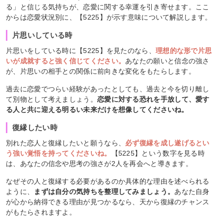
る」と信じる気持ちが、恋愛に関する幸運を引き寄せます。ここ
からは恋愛状況別に、【5225】が示す意味について解説します。
片思いしている時
片思いをしている時に【5225】を見たのなら、
理想的な形で片思
いが成就すると強く信じてください。
あなたの願いと信念の強さ
が、片思いの相手との関係に前向きな変化をもたらします。
過去に恋愛でつらい経験があったとしても、過去と今を切り離し
て別物として考えましょう。
恋愛に対する恐れを手放して、愛す
る人と共に迎える明るい未来だけを想像してくださいね。
復縁したい時
別れた恋人と復縁したいと願うなら、
必ず復縁を成し遂げるとい
う強い覚悟を持ってくださいね。
【5225】という数字を見る時
は、あなたの信念や思考の強さが2人を再会へと導きます。
なぜその人と復縁する必要があるのか具体的な理由を述べられる
ように、
まずは自分の気持ちを整理してみましょう。
あなた自身
が心から納得できる理由が見つかるなら、天から復縁のチャンス
がもたらされますよ。