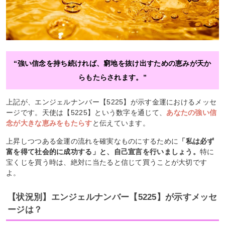
“強い信念を持ち続ければ、窮地を抜け出すための恵みが天か
らもたらされます。”
上記が、エンジェルナンバー【5225】が示す金運におけるメッセ
ージです。天使は【5225】という数字を通じて、
あなたの強い信
念が大きな恵みをもたらす
と伝えています。
上昇しつつある金運の流れを確実なものにするために
「私は必ず
富を得て社会的に成功する」と、自己宣言を行いましょう。
特に
宝くじを買う時は、絶対に当たると信じて買うことが大切です
よ。
【状況別】エンジェルナンバー【5225】が示すメッセ
ージは？