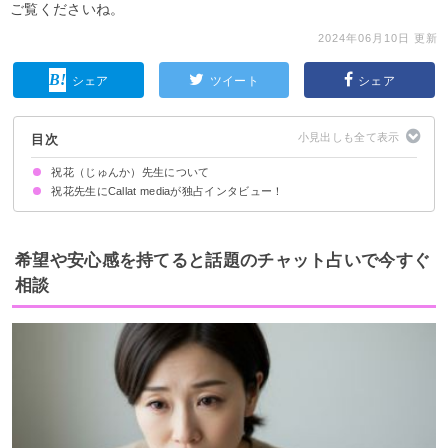
ご覧くださいね。
2024年06月10日 更新
シェア
ツイート
シェア
目次
祝花（じゅんか）先生について
祝花先生にCallat mediaが独占インタビュー！
占い師として活動を始めたきっかけ
お客様はどんな方が多いですか？
使用する占術や鑑定の流れ・特徴を教えてください！
鑑定に際して気をつけていることや、心がけていることは何ですか？
先生が得意な相談内容は何ですか？
お客様に言われて嬉しかった言葉・心に残るエピソードについて教えてくだ
さい！
希望や安心感を持てると話題のチャット占いで今すぐ
相談