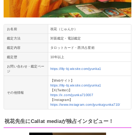
お名前
祝花（じゅんか）
鑑定方法
対面鑑定・電話鑑定
鑑定内容
タロットカード・西洋占星術
鑑定歴
10年以上
お問い合わせ・鑑定ペー
https://lily-bj.wixsite.com/jyunka1
ジ
【Webサイト】
https://lily-bj.wixsite.com/jyunka1
【X(Twitter)】
その他情報
https://x.com/jyunka710007
【Instagram】
https://www.instagram.com/jyunkajyunka710/
祝花先生にCallat mediaが独占インタビュー！