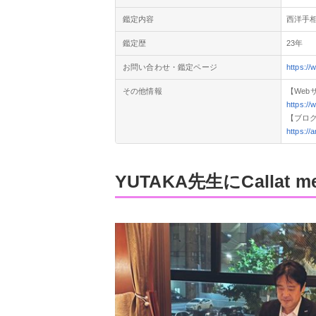
鑑定内容
西洋手
鑑定歴
23年
お問い合わせ・鑑定ページ
https:
その他情報
【Web
https:/
【ブロ
https://
YUTAKA先生にCallat