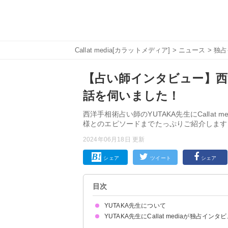
Callat media[カラットメディア]
>
ニュース
>
独占
【占い師インタビュー】西
話を伺いました！
西洋手相術占い師のYUTAKA先生にCallat
様とのエピソードまでたっぷりご紹介します
2024年06月18日 更新
シェア
ツイート
シェア
目次
YUTAKA先生について
YUTAKA先生にCallat mediaが独占インタ
占いと出会ったきっかけ
お客様はどんな方が多いですか？
使用する占術や鑑定の流れ・特徴を教えてくださ
鑑定に際して気をつけていることや、心がけてい
先生が得意な相談内容は何ですか？
お客様に言われて嬉しかった言葉・心に残るエピ