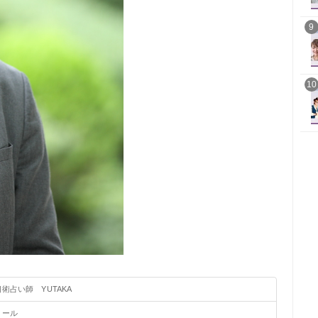
9
10
術占い師 YUTAKA
メール