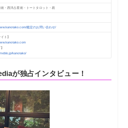
相術・西洋占星術・トートタロット・易
//www.kanotako.com/鑑定のお問い合わせ/
サイト】
/www.kanotako.com
グ】
ameblo.jp/kanotako/
 mediaが独占インタビュー！