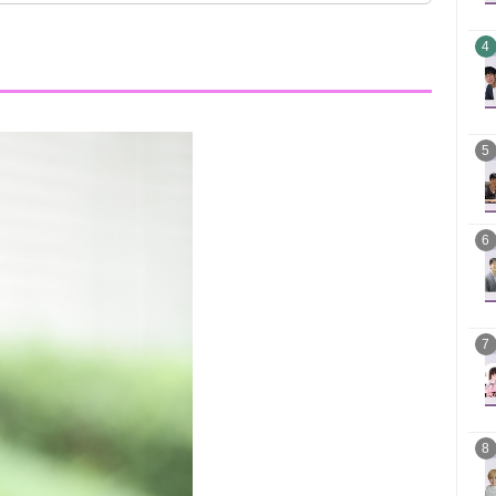
4
5
6
7
8