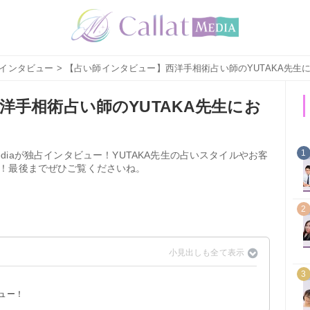
インタビュー
> 【占い師インタビュー】西洋手相術占い師のYUTAKA先生
洋手相術占い師のYUTAKA先生にお
1
 mediaが独占インタビュー！YUTAKA先生の占いスタイルやお客
！最後までぜひご覧くださいね。
2
3
ビュー！
い！
ることは何ですか？
ソードについて教えてください！