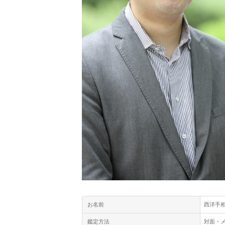
お名前
西洋手相
鑑定方法
対面・