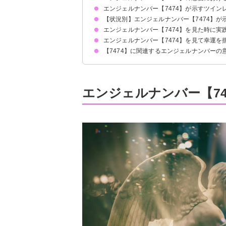
エンジェルナンバー【7474】が示すツイン
片思いしている時
復縁したい時
恋人との関係について
【状況別】エンジェルナンバー【7474】が
自分の気持ちを伝えることが大切
サイレント期間の場合
エンジェルナンバー【7474】を見た時に実
何度も【7474】を見る場合
エンジェルナンバー【7474】を見て幸運を
家族や仲間と過ごす
天使に感謝を伝える
【7474】に関連するエンジェルナンバーの
恋人との信頼関係が深まった
充実した生活を送れるようになった
ライフワークバランスが改善した
エンジェルナンバー【747】
エンジェルナンバー【1717】
エンジェルナンバー【17777】
エンジェルナンバー【333】
エンジェルナンバー【7