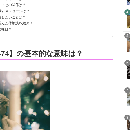
レイとの関係は？
示すメッセージは？
4
践したいことは？
掴んだ体験談を紹介！
意味は？
5
474】の基本的な意味は？
6
7
8