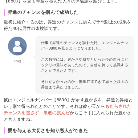
【8800】を見て幸運を掴んだ人々の体験談を紹介します。
昇進のチャンスを掴んで成功した
最初に紹介するのは、昇進のチャンスに挑んで予想以上の成果を
得た40代男性の体験談です。
仕事で昇進のチャンスが訪れた時、エンジェルナン
バー8800を見るようになりました。
この数字には、豊かさや成功といった今の自分にピ
45歳
ッタリの意味があったので、自信を持って挑戦する
ことができたんです。
それがよかったのか、無事昇進できて思った以上の
昇給まで果たせました。
彼はエンジェルナンバー【8800】が示す豊かさを、昇進と昇給と
いう形で得られたとのことです。それは彼が天から
もたらされた
チャンスを逃さず、果敢に挑んだ
からこそ手に入れられた豊かさ
と言えますね。
愛を与える大切さを知り恋人ができた