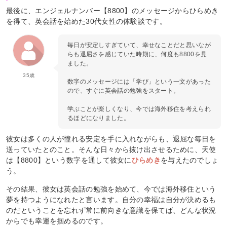
最後に、エンジェルナンバー【8800】のメッセージからひらめき
を得て、英会話を始めた30代女性の体験談です。
毎日が安定しすぎていて、幸せなことだと思いなが
らも退屈さを感じていた時期に、何度も8800を見
ました。
35歳
数字のメッセージには「学び」という一文があった
ので、すぐに英会話の勉強をスタート。
学ぶことが楽しくなり、今では海外移住を考えられ
るほどになりました。
彼女は多くの人が憧れる安定を手に入れながらも、退屈な毎日を
送っていたとのこと。そんな日々から抜け出させるために、天使
は【8800】という数字を通して彼女に
ひらめき
を与えたのでしょ
う。
その結果、彼女は英会話の勉強を始めて、今では海外移住という
夢を持つようになれたと言います。自分の幸福は自分が決めるも
のだということを忘れず常に前向きな意識を保てば、どんな状況
からでも幸運を掴めるのです。