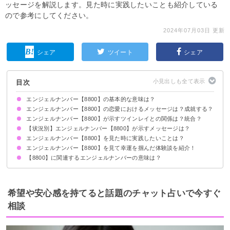
ッセージを解説します。見た時に実践したいことも紹介している
ので参考にしてください。
2024年07月03日 更新
シェア
ツイート
シェア
目次
エンジェルナンバー【8800】の基本的な意味は？
エンジェルナンバー【8800】の恋愛におけるメッセージは？成就する？
天使の力で奇跡が起きる前兆です
エンジェルナンバー【8800】が示すツインレイとの関係は？統合？
片思いしている時
復縁したい時
恋人との関係について
【状況別】エンジェルナンバー【8800】が示すメッセージは？
お互いの関係が強くなるタイミング
サイレント期間の場合
エンジェルナンバー【8800】を見た時に実践したいことは？
何度も【8800】を見る場合
車のナンバープレートで【8800】を見る場合
エンジェルナンバー【8800】を見て幸運を掴んだ体験談を紹介！
慈善活動をする
プレゼントを贈る
【8800】に関連するエンジェルナンバーの意味は？
昇進のチャンスを掴んで成功した
愛を与える大切さを知り恋人ができた
英会話を始めて新たな夢を持てた
エンジェルナンバー【880】
エンジェルナンバー【0】
エンジェルナンバー【8888】
希望や安心感を持てると話題のチャット占いで今すぐ
相談