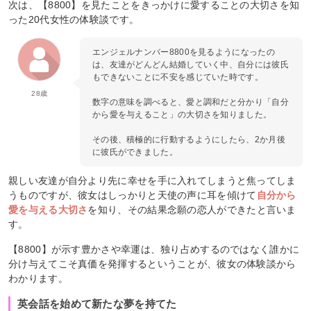
次は、【8800】を見たことをきっかけに愛することの大切さを知
った20代女性の体験談です。
エンジェルナンバー8800を見るようになったの
は、友達がどんどん結婚していく中、自分には彼氏
もできないことに不安を感じていた時です。
28歳
数字の意味を調べると、愛と調和だと分かり「自分
から愛を与えること」の大切さを知りました。
その後、積極的に行動するようにしたら、2か月後
に彼氏ができました。
親しい友達が自分より先に幸せを手に入れてしまうと焦ってしま
うものですが、彼女はしっかりと天使の声に耳を傾けて
自分から
愛を与える大切さ
を知り、その結果念願の恋人ができたと言いま
す。
【8800】が示す豊かさや幸運は、独り占めするのではなく誰かに
分け与えてこそ真価を発揮するということが、彼女の体験談から
わかります。
英会話を始めて新たな夢を持てた