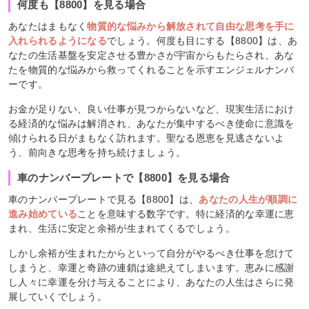
何度も【8800】を見る場合
あなたはまもなく
物質的な悩みから解放されて自由な思考を手に
入れられるようになる
でしょう。何度も目にする【8800】は、あ
なたの生活基盤を安定させる豊かさが宇宙からもたらされ、あな
たを物質的な悩みから救ってくれることを示すエンジェルナンバ
ーです。
お金が足りない、良い仕事が見つからないなど、現実生活におけ
る経済的な悩みは解消され、あなたが集中するべき使命に意識を
傾けられる日がまもなく訪れます。聖なる恩恵を見逃さないよ
う、前向きな思考を持ち続けましょう。
車のナンバープレートで【8800】を見る場合
車のナンバープレートで見る【8800】は、
あなたの人生が順調に
進み始めている
ことを意味する数字です。特に経済的な幸運に恵
まれ、生活に安定と余裕が生まれてくるでしょう。
しかし余裕が生まれたからといって自分がやるべき仕事を怠けて
しまうと、幸運と奇跡の連鎖は途絶えてしまいます。恵みに感謝
し人々に幸運を分け与えることにより、あなたの人生はさらに発
展していくでしょう。