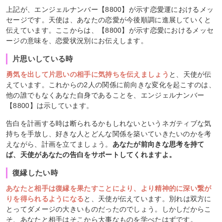
上記が、エンジェルナンバー【8800】が示す恋愛運におけるメッ
セージです。天使は、あなたの恋愛が今後順調に進展していくと
伝えています。ここからは、【8800】が示す恋愛におけるメッセ
ージの意味を、恋愛状況別にお伝えします。
片思いしている時
勇気を出して片思いの相手に気持ちを伝えましょう
と、天使が伝
えています。これからの2人の関係に前向きな変化を起こすのは、
他の誰でもなくあなた自身であることを、エンジェルナンバー
【8800】は示しています。
告白を計画する時は断られるかもしれないというネガティブな気
持ちを手放し、好きな人とどんな関係を築いていきたいのかを考
えながら、計画を立てましょう。
あなたが前向きな思考を持て
ば、天使があなたの告白をサポートしてくれますよ。
復縁したい時
あなたと相手は復縁を果たすことにより、より精神的に深い繋が
りを得られるようになる
と、天使が伝えています。別れは双方に
とってダメージの大きいものだったのでしょう。しかしだからこ
そ、あなたと相手はそこから大事なものを学べたはずです。