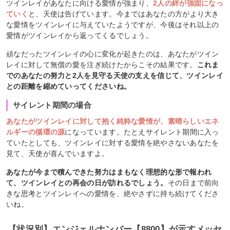
ツインレイがあなたに向ける愛情が強まり、
2人の絆が強固になっ
ていく
と、天使は告げています。今まではあなたの方がより大き
な愛情をツインレイに与えていたようですが、今後はそれ以上の
愛情がツインレイから返ってくるでしょう。
頑なだったツインレイの心に変化が起きたのは、あなたがツイン
レイに対して無償の愛を注ぎ続けたからこその結果です。
これま
でのあなたの努力と2人を見守る天使の支えを信じて、ツインレイ
との距離を縮めていってくださいね。
サイレント期間の場合
あなたがツインレイに対して抱く純粋な愛情が、素晴らしいエネ
ルギーの循環の源
になっています。たとえサイレント期間に入っ
ていたとしても、ツインレイに対する愛情を絶やさないあなたを
見て、天使が喜んでいますよ。
あなたが今まで積んできた努力はまもなく理想的な形で報われ
て、ツインレイとの再会の日が訪れるでしょう。
その日まで前向
きな思考とツインレイへの愛情を、絶やさずに持ち続けてくださ
いね。
【状況別】エンジェルナンバー【8800】が示すメッセ