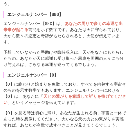
う。
エンジェルナンバー【880】
エンジェルナンバー【880】は、
あなたの周りで多くの幸運な出
来事が起こる
前兆を示す数字です。あなたは天に守られており、
天から数々の恩恵と奇跡がもたらされると、天使が伝えていま
す。
予想していなかった手助けや臨時収入は、天があなたにもたらし
たもの。あなたが天に感謝し受け取った恩恵を周囲の人々にも分
け与えれば、さらなる幸運が巡ってくるでしょう。
エンジェルナンバー【0】
【0】は終わりと始まりを象徴しており、すべてを内包する宇宙そ
のものを示す数字でもあります。エンジェルナンバーにおける
【0】は、あなたに「
天との繋がりを意識して祈りを捧げてくださ
い
」というメッセージを伝えています。
【0】を見る時は初心に帰り、あなたが生まれる前、宇宙と一体で
あった時を想像してください。大いなる天の力との繋がりを実感
すれば、あなたが今世で成すべきことが見えてくるでしょう。