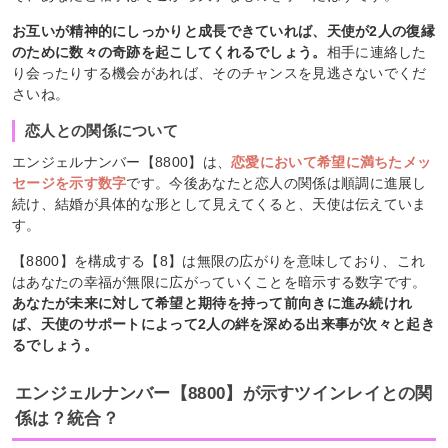
お互いが精神的にしっかりと成長できていれば、天使が2人の復縁
のために数々の奇跡を起こしてくれるでしょう。
相手に連絡した
り会ったりする機会があれば、そのチャンスを見逃さないでくだ
さいね。
恋人との関係について
エンジェルナンバー【8800】は、
恋愛において希望に満ちたメッ
セージを示す数字
です。今後あなたと恋人の関係は順調に進展し
続け、結婚が具体的な形として見えてくると、天使は伝えていま
す。
【8800】を構成する【8】は無限の広がりを意味しており、これ
はあなたの幸福が無限に広がっていくことを暗示する数字です。
あなたが未来に対して希望と期待を持って前向きに進み続けれ
ば、天使のサポートによって2人の絆を深める出来事が次々と起き
るでしょう。
エンジェルナンバー【8800】が示すツインレイとの関
係は？統合？