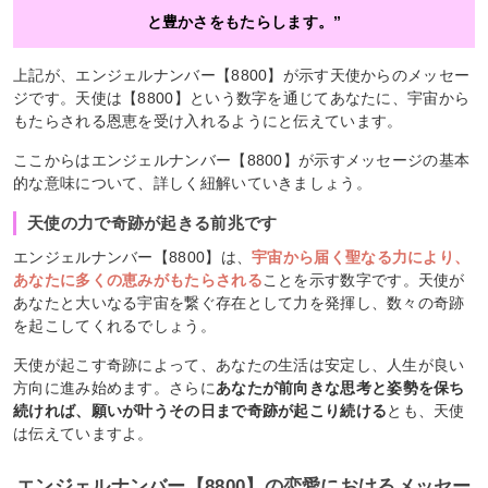
と豊かさをもたらします。”
上記が、エンジェルナンバー【8800】が示す天使からのメッセー
ジです。天使は【8800】という数字を通じてあなたに、宇宙から
もたらされる恩恵を受け入れるようにと伝えています。
ここからはエンジェルナンバー【8800】が示すメッセージの基本
的な意味について、詳しく紐解いていきましょう。
天使の力で奇跡が起きる前兆です
エンジェルナンバー【8800】は、
宇宙から届く聖なる力により、
あなたに多くの恵みがもたらされる
ことを示す数字です。天使が
あなたと大いなる宇宙を繋ぐ存在として力を発揮し、数々の奇跡
を起こしてくれるでしょう。
天使が起こす奇跡によって、あなたの生活は安定し、人生が良い
方向に進み始めます。さらに
あなたが前向きな思考と姿勢を保ち
続ければ、願いが叶うその日まで奇跡が起こり続ける
とも、天使
は伝えていますよ。
エンジェルナンバー【8800】の恋愛におけるメッセー