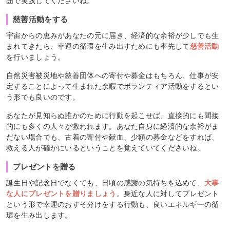
囲で実践してくださいね。
慈善活動をする
宇宙からの恵みがあなたの元に届き、経済的な余裕が少しでも生
まれてきたら、幸運の循環を生み出すためにも率先して
慈善活動
を行いましょう。
自然災害被災地や慈善団体への寄付や募金はもちろん、仕事が安
定することによって生まれた余暇でボランティア活動をするとい
う形でも良いのです。
あなたが見知らぬ誰かのために行動を起こせば、直接的にも間接
的にも多くの人々が救われます。あなた自身に経済的な余裕がま
だない場合でも、古着の寄付や献血、少額の募金などをすれば、
救える人が確かにいるということを覚えていてくださいね。
プレゼントを贈る
誕生日や記念日でなくても、日頃の感謝の気持ちを込めて、
大事
な人にプレゼントを贈りましょう
。身近な人に対してプレゼント
という形で幸運のおすそ分けをする行動も、良いエネルギーの循
環を生み出します。