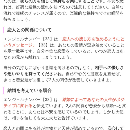
なのは、
彼らの力を信じて気持ちを楽にすることです。
不安や恐
れは、好調な運気の流れを妨げるので注意してください。自然な
流れで復縁のチャンスが届くので、楽観的な気持ちでその瞬間を
待ちましょう。
恋人との関係について
エンジェルナンバー【33】は、
恋人への接し方を改めるようにと
いうメッセージ。
【33】は、あなたの愛情が歪み始めていること
を示す数字です。自分本位な恋愛をしていると、いつか恋人はあ
なたの元から離れてしまうでしょう。
自分の気持ちにばかり意識を向けるのではなく
、相手への優しさ
や思いやりを持ってくださいね。
自己中心的な態度を見直せば、
きっと恋愛運が回復して2人の関係が改善していきますよ。
結婚を考えている場合
エンジェルナンバー【33】は、
結婚によってあなたの人生がポジ
ティブに変わる
と伝えています。2人の関係が恋愛から結婚へと変
わることに、あなたは不安を感じているのでしょう。しかし天使
は、相手を信じても大丈夫だと告げています。
恋人との間にある絆が本物だと天使が認めているので、
安心して