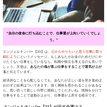
“自分の使命に打ち込むことで、仕事運が上向いていくでしょ
う。”
エンジェルナンバー【33】は、
心からやりたいと思う仕事に取り
組むように
というメッセージ。もしあなたがお金のためだけにや
りたくない仕事をしているなら、転職や独立を考えるのも良いで
しょう。天使は、
あなたの魂が喜ぶ仕事をすることで運気が上が
る
と伝えています。
経済的なことを心配しなくても、あなたが正しい道を突き進めば
おのずと結果はついてきます。強く興味を惹かれることがあるな
ら、思い切って新しい分野に挑戦してくださいね。情熱をかけて
仕事をすることで波動が上がり、仕事運が上昇する暗示です。
エンジェルナンバー【33】が示す金運は？