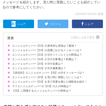
メッセージを紹介します。見た時に実践したいことも紹介してい
るので参考にしてください。
2024年07月03日 更新
シェア
ツイート
シェア
目次
エンジェルナンバー【33】の基本的な意味は？最強？
エンジェルナンバー【33】の恋愛におけるメッセージは？
もうすぐ願いが叶う前兆です
エンジェルナンバー【33】が示すツインレイとの関係は？
片思いしている時
復縁したい時
恋人との関係について
結婚を考えている場合
別れ・離婚したい時
エンジェルナンバー【33】が示す仕事運は？転職は？
2人で切磋琢磨するのが大切
サイレント期間の場合
エンジェルナンバー【33】が示す金運は？
エンジェルナンバー【33】が示す健康運は？
【状況別】エンジェルナンバー【33】が示すメッセージは？
エンジェルナンバー【33】を見た時に実践したいことは？
夜中に【33】を見る場合
何度もよく【33】を見る場合
時計で【33】を見る場合
レシートで【33】を見る場合
電話番号で【33】を見る場合
車のナンバープレートで【33】を見る場合
エンジェルナンバー【33】を見て幸運を掴んだ体験談を紹介！
瞑想をする
ありのままの自分を受け入れる
【33】の待ち受けを設定する
マイエンジェルナンバーが【33】の人の特徴は？
恋人と自然体でいられるようになった
感情をコントロールできるようになった
恋人との関係が深まった
【33】に関連するエンジェルナンバーの意味は？
マイエンジェルナンバーの計算方法
マイエンジェルナンバーが【33】の人の性格
マイエンジェルナンバー【33】の人の前世
マイエンジェルナンバーが【33】の人と相性がいい人
エンジェルナンバー【3】
エンジェルナンバー【333】