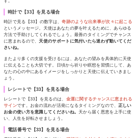
す。
時計で【33】を見る場合
時計で見る【33】の数字は、
奇跡のような出来事が次々に起こる
というメッセージ。天使はあなたの夢を叶えるために、あらゆる
方法で手助けしてくれるでしょう。最善のタイミングでチャンス
に恵まれるので、
天使のサポートに気付いたら迷わず動いてくだ
さいね。
またより多くの支援を受けるには、あなたの望みを具体的に天使
に伝えることも大切です。日頃から祈りや瞑想を習慣にして、あ
なたの心の中にあるイメージをしっかりと天使に伝えていきまし
ょう。
レシートで【33】を見る場合
レシートで【33】を見るのは、
金運に関するチャンスに恵まれる
サイン
です。お金の流れが活発になるタイミングなので、
正しい
お金の使い方を意識してくださいね。
天から届く恩恵を上手に使
い、人生を好転させましょう。
電話番号で【33】を見る場合