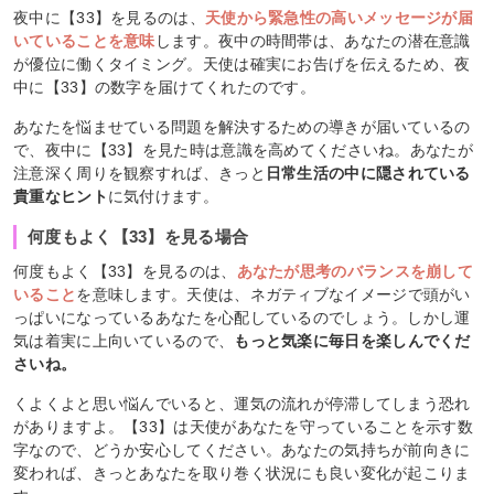
夜中に【33】を見るのは、
天使から緊急性の高いメッセージが届
いていることを意味
します。夜中の時間帯は、あなたの潜在意識
が優位に働くタイミング。天使は確実にお告げを伝えるため、夜
中に【33】の数字を届けてくれたのです。
あなたを悩ませている問題を解決するための導きが届いているの
で、夜中に【33】を見た時は意識を高めてくださいね。あなたが
注意深く周りを観察すれば、きっと
日常生活の中に隠されている
貴重なヒント
に気付けます。
何度もよく【33】を見る場合
何度もよく【33】を見るのは、
あなたが思考のバランスを崩して
いること
を意味します。天使は、ネガティブなイメージで頭がい
っぱいになっているあなたを心配しているのでしょう。しかし運
気は着実に上向いているので、
もっと気楽に毎日を楽しんでくだ
さいね。
くよくよと思い悩んでいると、運気の流れが停滞してしまう恐れ
がありますよ。【33】は天使があなたを守っていることを示す数
字なので、どうか安心してください。あなたの気持ちが前向きに
変われば、きっとあなたを取り巻く状況にも良い変化が起こりま