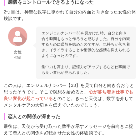
感情をコントロールできるようになった
2つ目は、神聖な数字に導かれて自分の内面と向き合った女性の体
験談です。
エンジェルナンバー33を見かけた時、自分と向き
合う時間をもっと作ろうと感じました。自分を内観
するために瞑想を始めたのですが、気持ちが落ち着
き、イライラすることや衝動的な感情を抑えられる
女性
ようになったのです。
42歳
集中力も高まり、記憶力がアップするなど仕事面で
も良い変化が見られました。
この人は、エンジェルナンバー【33】を見て自分と向き合おうと
思ったそうです。そこで瞑想を始めると、
心が落ち着き仕事でも
良い変化が起こっている
とのこと。きっと天使は、数字を介して
メンタルケアの大切さを伝えていたのでしょう。
恋人との関係が深まった
最後は、天使から受け取った数字が示すメッセージを前向きに捉
えて恋人との関係を好転させた女性の体験談です。