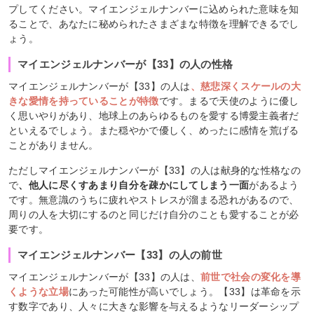
プしてください。マイエンジェルナンバーに込められた意味を知
ることで、あなたに秘められたさまざまな特徴を理解できるでし
ょう。
マイエンジェルナンバーが【33】の人の性格
マイエンジェルナンバーが【33】の人は
、慈悲深くスケールの大
きな愛情を持っていることが特徴
です。まるで天使のように優し
く思いやりがあり、地球上のあらゆるものを愛する博愛主義者だ
といえるでしょう。また穏やかで優しく、めったに感情を荒げる
ことがありません。
ただしマイエンジェルナンバーが【33】の人は献身的な性格なの
で
、他人に尽くすあまり自分を疎かにしてしまう一面
があるよう
です。無意識のうちに疲れやストレスが溜まる恐れがあるので、
周りの人を大切にするのと同じだけ自分のことも愛することが必
要です。
マイエンジェルナンバー【33】の人の前世
マイエンジェルナンバーが【33】の人は、
前世で社会の変化を導
くような立場
にあった可能性が高いでしょう。【33】は革命を示
す数字であり、人々に大きな影響を与えるようなリーダーシップ