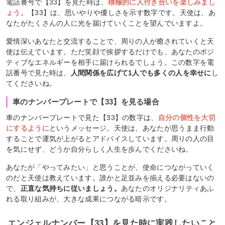
電話番号で【33】を見た時は、
積極的に人付き合いを楽しみまし
ょう。
【33】は、思いやりや優しさを示す数字です。天使は、あ
なたがたくさんの人に光を届けていくことを望んでいますよ。
愛情深いあなたと交流することで、周りの人が癒されていくと天
使は伝えています。ただ笑顔で挨拶するだけでも、あなたのポジ
ティブなエネルギーを相手に届けられるでしょう。この数字を電
話番号で見た時は、
人間関係を広げて1人でも多くの人を幸せに
し
てくださいね。
車のナンバープレートで【33】を見る場合
車のナンバープレートで見た【33】の数字は、
自分の個性を大切
にするように
というメッセージ。天使は、あなたが思うまま行動
することで運気が上がるとアドバイスしています。周りの人の目
を気にせず、どうか自分らしく人生を歩んでくださいね。
あなたが「やってみたい」と思うことが、使命につながっていく
のだと天使は教えています。誰かと足並みを揃える必要はないの
で、
正直な気持ちに従いましょう。
あなたのオリジナリティあふ
れる取り組みが、大きな成果につながる暗示です。
エンジェルナンバー【33】を見た時に実践したいこと