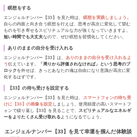
瞑想をする
エンジェルナンバー【33】を見た時は、
瞑想を実践しましょう。
自らの内面と向き合う瞑想を行えば、思考が高次に変化して望む
ものを引き寄せるスピリチュアルな力が強くなっていきますよ。
短い時間でも大丈夫
なので、ぜひ瞑想を習慣化してください。
ありのままの自分を受け入れる
エンジェルナンバー【33】は、
ありのままの自分を受け入れるよ
う
伝えています。
「周りから評価されなければ」という思考のブ
ロック
を外せば、きっとあなたの魂は自由になり意識が高次に変
化するはずです。
【33】の待ち受けを設定する
エンジェルナンバー【33】を見た時は、
スマートフォンの待ち受
けに【33】の画像を設定
しましょう。使用頻度の高いスマートフ
ォンで繰り返し【33】を見ることで、
スピリチュアルなエネルギ
ーをよりたくさん受け取れる
ようになるでしょう。
エンジェルナンバー【33】を見て幸運を掴んだ体験談