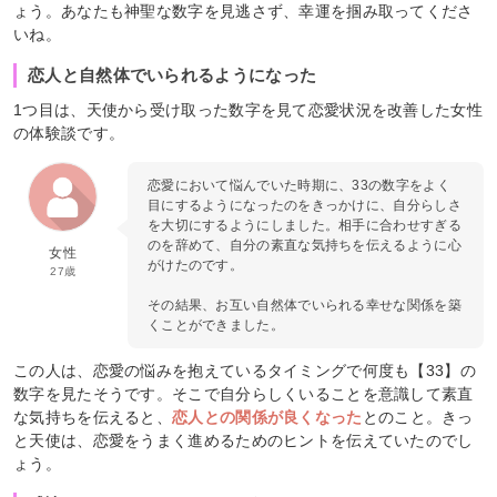
ょう。あなたも神聖な数字を見逃さず、幸運を掴み取ってくださ
いね。
恋人と自然体でいられるようになった
1つ目は、天使から受け取った数字を見て恋愛状況を改善した女性
の体験談です。
恋愛において悩んでいた時期に、33の数字をよく
目にするようになったのをきっかけに、自分らしさ
を大切にするようにしました。相手に合わせすぎる
のを辞めて、自分の素直な気持ちを伝えるように心
女性
がけたのです。
27歳
その結果、お互い自然体でいられる幸せな関係を築
くことができました。
この人は、恋愛の悩みを抱えているタイミングで何度も【33】の
数字を見たそうです。そこで自分らしくいることを意識して素直
な気持ちを伝えると、
恋人との関係が良くなった
とのこと。きっ
と天使は、恋愛をうまく進めるためのヒントを伝えていたのでし
ょう。