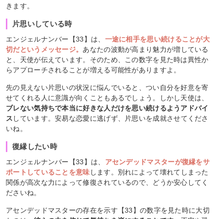
きます。
片思いしている時
エンジェルナンバー【33】は、
一途に相手を思い続けることが大
切だというメッセージ。
あなたの波動が高まり魅力が増している
と、天使が伝えています。そのため、この数字を見た時は異性か
らアプローチされることが増える可能性がありますよ。
先の見えない片思いの状況に悩んでいると、つい自分を好意を寄
せてくれる人に意識が向くこともあるでしょう。しかし天使は、
ブレない気持ちで本当に好きな人だけを思い続けるようアドバイ
ス
しています。安易な恋愛に逃げず、片思いを成就させてくださ
いね。
復縁したい時
エンジェルナンバー【33】は、
アセンデッドマスターが復縁をサ
ポートしていることを意味
します。別れによって壊れてしまった
関係が高次な力によって修復されているので、どうか安心してく
ださいね。
アセンデッドマスターの存在を示す【33】の数字を見た時に大切