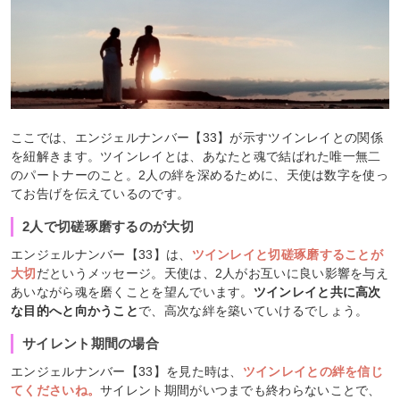
ここでは、エンジェルナンバー【33】が示すツインレイとの関係
を紐解きます。ツインレイとは、あなたと魂で結ばれた唯一無二
のパートナーのこと。2人の絆を深めるために、天使は数字を使っ
てお告げを伝えているのです。
2人で切磋琢磨するのが大切
エンジェルナンバー【33】は、
ツインレイと切磋琢磨することが
大切
だというメッセージ。天使は、2人がお互いに良い影響を与え
あいながら魂を磨くことを望んでいます。
ツインレイと共に高次
な目的へと向かうこと
で、高次な絆を築いていけるでしょう。
サイレント期間の場合
エンジェルナンバー【33】を見た時は、
ツインレイとの絆を信じ
てくださいね。
サイレント期間がいつまでも終わらないことで、