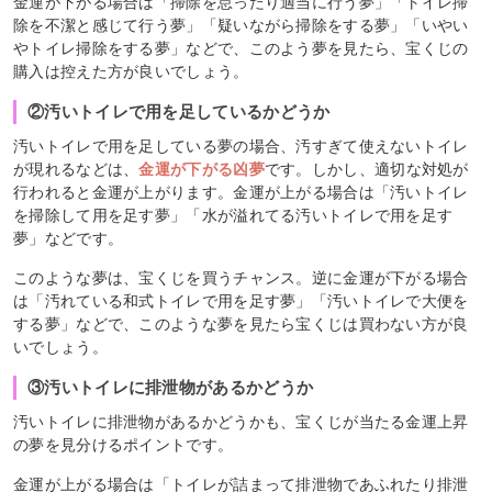
金運が下がる場合は「掃除を怠ったり適当に行う夢」「トイレ掃
除を不潔と感じて行う夢」「疑いながら掃除をする夢」「いやい
やトイレ掃除をする夢」などで、このよう夢を見たら、宝くじの
購入は控えた方が良いでしょう。
②汚いトイレで用を足しているかどうか
汚いトイレで用を足している夢の場合、汚すぎて使えないトイレ
が現れるなどは、
金運が下がる凶夢
です。しかし、適切な対処が
行われると金運が上がります。金運が上がる場合は「汚いトイレ
を掃除して用を足す夢」「水が溢れてる汚いトイレで用を足す
夢」などです。
このような夢は、宝くじを買うチャンス。逆に金運が下がる場合
は「汚れている和式トイレで用を足す夢」「汚いトイレで大便を
する夢」などで、このような夢を見たら宝くじは買わない方が良
いでしょう。
③汚いトイレに排泄物があるかどうか
汚いトイレに排泄物があるかどうかも、宝くじが当たる金運上昇
の夢を見分けるポイントです。
金運が上がる場合は「トイレが詰まって排泄物であふれたり排泄