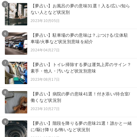
5
【夢占い】お風呂の夢の意味31選！入る/広い/知ら
ない人となど状況別
2023年10月05日
6
【夢占い】駐車場の夢の意味は？ぶつける/立体駐
車場/火事など状況別意味を紹介
2024年04月27日
7
【夢占い】トイレ掃除する夢は運気上昇のサイン？
素手・他人・汚いなど状況別意味
2023年08月17日
8
【夢占い】病院の夢の意味41選！付き添い/待合室/
働くなど状況別
2023年10月27日
9
【夢占い】階段を降りる夢の意味21選！誰かと一緒
に/駆け降りる/怖いなど状況別