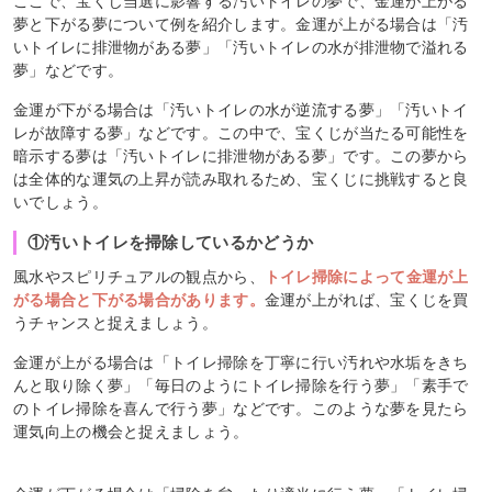
ここで、宝くじ当選に影響する汚いトイレの夢で、金運が上がる
夢と下がる夢について例を紹介します。金運が上がる場合は「汚
いトイレに排泄物がある夢」「汚いトイレの水が排泄物で溢れる
夢」などです。
金運が下がる場合は「汚いトイレの水が逆流する夢」「汚いトイ
レが故障する夢」などです。この中で、宝くじが当たる可能性を
暗示する夢は「汚いトイレに排泄物がある夢」です。この夢から
は全体的な運気の上昇が読み取れるため、宝くじに挑戦すると良
いでしょう。
①汚いトイレを掃除しているかどうか
風水やスピリチュアルの観点から、
トイレ掃除によって金運が上
がる場合と下がる場合があります。
金運が上がれば、宝くじを買
うチャンスと捉えましょう。
金運が上がる場合は「トイレ掃除を丁寧に行い汚れや水垢をきち
んと取り除く夢」「毎日のようにトイレ掃除を行う夢」「素手で
のトイレ掃除を喜んで行う夢」などです。このような夢を見たら
運気向上の機会と捉えましょう。