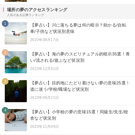
場所の夢のアクセスランキング
人気のある記事ランキング
1
【夢占い】川に落ちる夢は何の暗示？助かる/自転
車/子供など状況別意味
2023年08月17日
2
【夢占い】海の夢のスピリチュアル的暗示35選！青
い/流される/遊ぶなど状況別
2023年12月31日
3
【夢占い】目的地にたどり着けない夢の意味25選！
道に迷う/学校/職場など状況別
2023年09月21日
4
【夢占い】小学校の夢の意味15選！同級生/先生/校
舎など状況別
2023年11月04日