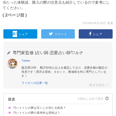
当たった体験談、購入の際の注意点も紹介しているので参考にし
てください。
( 2ページ目 )
2023年08月10日 更新
シェア
ツイート
シェア
専門家監修 |
占い師 恋愛占い師💘ルナ
Twitter
鑑定歴10年、累計5000人以上を鑑定しており、恋愛全般の鑑定が
得意です！西洋占星術、タロット、数秘術を特に専門としていま
す！
ライターの記事一覧
目次
汚いトイレの夢は宝くじが当たる前兆？
汚いトイレの夢の基本的な意味は？