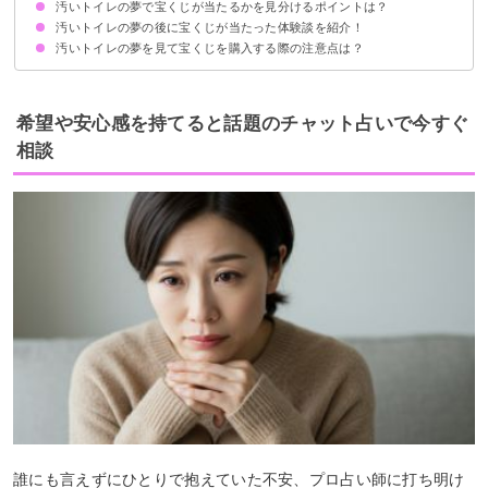
汚いトイレの夢で宝くじが当たるかを見分けるポイントは？
全体的な運気上昇の暗示
ただし夢の内容次第では金運が下がっているかも
汚いトイレの夢の後に宝くじが当たった体験談を紹介！
①汚いトイレを掃除しているかどうか
②汚いトイレで用を足しているかどうか
③汚いトイレに排泄物があるかどうか
汚いトイレの夢を見て宝くじを購入する際の注意点は？
体験談①汚れたトイレに尿をする夢
体験談②汚いトイレで用を足す夢
体験談③汚いトイレから汚物が溢れている夢
汚いトイレの夢を見たら宝くじはなるべく早く買うべき
金運が下がるので夢の内容は人に話さない
希望や安心感を持てると話題のチャット占いで今すぐ
相談
誰にも言えずにひとりで抱えていた不安、プロ占い師に打ち明け