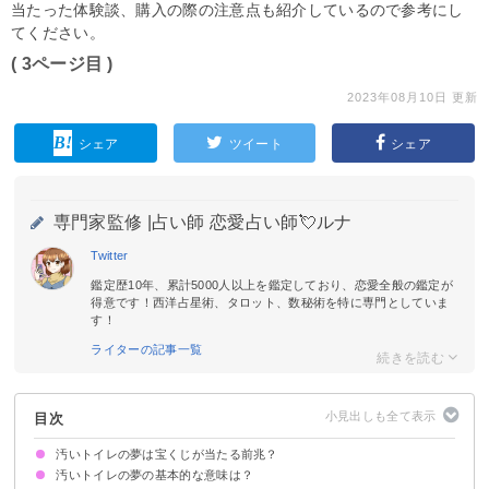
当たった体験談、購入の際の注意点も紹介しているので参考にし
てください。
( 3ページ目 )
2023年08月10日 更新
シェア
ツイート
シェア
専門家監修 |
占い師 恋愛占い師💘ルナ
Twitter
鑑定歴10年、累計5000人以上を鑑定しており、恋愛全般の鑑定が
得意です！西洋占星術、タロット、数秘術を特に専門としていま
す！
ライターの記事一覧
目次
汚いトイレの夢は宝くじが当たる前兆？
汚いトイレの夢の基本的な意味は？