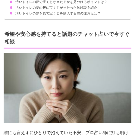
汚いトイレの夢で宝くじが当たるかを見分けるポイントは？
全体的な運気上昇の暗示
ただし夢の内容次第では金運が下がっているかも
汚いトイレの夢の後に宝くじが当たった体験談を紹介！
①汚いトイレを掃除しているかどうか
②汚いトイレで用を足しているかどうか
③汚いトイレに排泄物があるかどうか
汚いトイレの夢を見て宝くじを購入する際の注意点は？
体験談①汚れたトイレに尿をする夢
体験談②汚いトイレで用を足す夢
体験談③汚いトイレから汚物が溢れている夢
汚いトイレの夢を見たら宝くじはなるべく早く買うべき
金運が下がるので夢の内容は人に話さない
希望や安心感を持てると話題のチャット占いで今すぐ
相談
誰にも言えずにひとりで抱えていた不安、プロ占い師に打ち明け