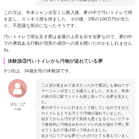
この方は、年末ジャンボ宝くじ購入後、夢の中で汚いトイレで用
を足し、スッキリ感を得ました。その後、3等の100万円が当た
り、不思議な気分になったそうです。
汚いトイレで用を足す夢は金運の上昇を示す吉夢なので、夢の中
での勇気ある行動が現実の成功への道を開いたのかもしれません
ね。
体験談③汚いトイレから汚物が溢れている夢
3つ目は、34歳女性の体験談です。
二人目が産まれて金欠だったので運試しも兼ねてサ
マージャンボ宝くじを購入しました。すると、発表
の前の日に駅でトイレを探し回っている夢を見まし
た。
はなこぴ
夢の中でトイレに行きたくて探しているのですがど
34歳
のトイレもとても汚くて汚物が溢れていました。
起きてからも汚すぎて気持ち悪くなるくらいリアル
で最終的に汚物まみれのトイレの水が溢れて押し寄
せてくるので逃げ回って終わりました。
あまりにリアルな夢だったのでとても覚えていまし