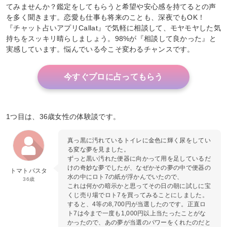
てみませんか？鑑定をしてもらうと希望や安心感を持てるとの声
を多く聞きます。恋愛も仕事も将来のことも、深夜でもOK！
『チャット占いアプリCallat』で気軽に相談して、モヤモヤした気
持ちをスッキリ晴らしましょう。98%が『相談して良かった』と
実感しています。悩んでいる今こそ変わるチャンスです。
今すぐプロに占ってもらう
1つ目は、36歳女性の体験談です。
真っ黒に汚れているトイレに金色に輝く尿をしてい
る変な夢を見ました。
ずっと黒い汚れた便器に向かって用を足しているだ
けの奇妙な夢でしたが、なぜかその夢の中で便器の
トマトパスタ
水の中にロト7の紙が浮かんでいたので、
36歳
これは何かの暗示かと思ってその日の朝に試しに宝
くじ売り場でロト7を買ってみることにしました。
すると、4等の8,700円が当選したのです。正直ロ
ト7は今まで一度も1,000円以上当たったことがな
かったので、あの夢が当選のパワーをくれたのだと