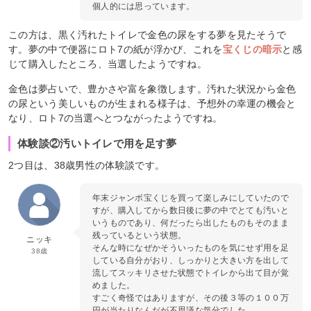
個人的には思っています。
この方は、黒く汚れたトイレで金色の尿をする夢を見たそうで
す。夢の中で便器にロト7の紙が浮かび、これを
宝くじの暗示
と感
じて購入したところ、当選したようですね。
金色は夢占いで、豊かさや富を象徴します。汚れた状況から金色
の尿という美しいものが生まれる様子は、予想外の幸運の機会と
なり、ロト7の当選へとつながったようですね。
体験談②汚いトイレで用を足す夢
2つ目は、38歳男性の体験談です。
年末ジャンボ宝くじを買って楽しみにしていたので
すが、購入してから数日後に夢の中でとても汚いと
いうものであり、何だったら出したものもそのまま
残っているという状態。
ニッキ
そんな時になぜかそういったものを気にせず用を足
38歳
している自分がおり、しっかりと大きい方を出して
流してスッキリさせた状態でトイレから出て目が覚
めました。
すごく奇怪ではありますが、その後３等の１００万
円が当たりなんだが不思議な気分でした。