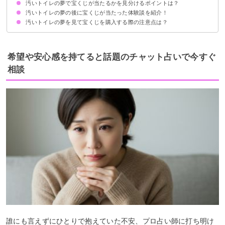
汚いトイレの夢で宝くじが当たるかを見分けるポイントは？
全体的な運気上昇の暗示
ただし夢の内容次第では金運が下がっているかも
汚いトイレの夢の後に宝くじが当たった体験談を紹介！
①汚いトイレを掃除しているかどうか
②汚いトイレで用を足しているかどうか
③汚いトイレに排泄物があるかどうか
汚いトイレの夢を見て宝くじを購入する際の注意点は？
体験談①汚れたトイレに尿をする夢
体験談②汚いトイレで用を足す夢
体験談③汚いトイレから汚物が溢れている夢
汚いトイレの夢を見たら宝くじはなるべく早く買うべき
金運が下がるので夢の内容は人に話さない
希望や安心感を持てると話題のチャット占いで今すぐ
相談
誰にも言えずにひとりで抱えていた不安、プロ占い師に打ち明け