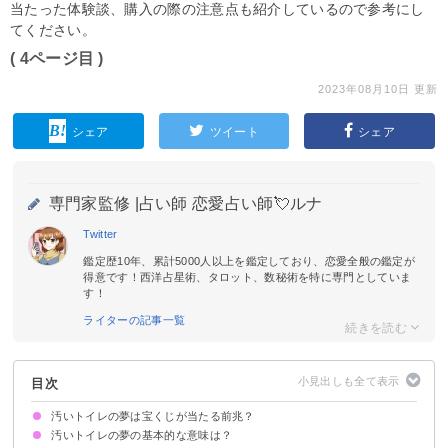
当たった体験談、購入の際の注意点も紹介しているので参考にし
てください。
( 4ページ目 )
2023年08月10日 更新
シェア
ツイート
シェア
専門家監修 |
占い師 恋愛占い師💘ルナ
Twitter
鑑定歴10年、累計5000人以上を鑑定しており、恋愛全般の鑑定が
得意です！西洋占星術、タロット、数秘術を特に専門としていま
す！
ライターの記事一覧
目次
汚いトイレの夢は宝くじが当たる前兆？
汚いトイレの夢の基本的な意味は？