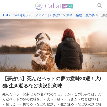
Callat media[カラットメディア]
>
夢占い
>
動物・植物・虫の夢
> 【夢
【夢占い】死んだペットの夢の意味20選！犬/
猫/生き返るなど状況別意味
死んだペットの夢は何の暗示なのでしょうか？この記事では、死
んだペットの夢の意味を、＜犬＞＜猫＞＜うさぎ＞など動物別、
＜抱っこ＞＜撫でる＞など行動別、＜生き返る＞など状況別に解