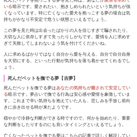
死んだペットを抱っこする夢を見た時は、あなたが
愛情を求めて
いる
暗示です。愛されたい、抱きしめられたいという気持ちが強
くなっています。特に亡くなった愛犬を抱っこする夢の場合は気
持ちがかなり不安定で危うい状態といえるでしょう。
この夢を見た時は出会ったばかりの人を信じすぎて騙されたり、
大切な人に依存しすぎて失ったりしがちです。愛情を人に求めす
ぎて失敗してしまわないよう気を付けてくださいね。
人に求めるばかりではなく自分から愛を与える、自分で自分自身
を大切にする、といった行動が気持ちを落ち着かせてくれるでし
ょう。
死んだペットを撫でる夢【吉夢】
死んだペットを撫でる夢は
あなたの気持ちが癒されて安定してい
る
暗示です。夢占いで撫でる行為は安心感や愛情を象徴していま
す。これまで辛い気持ちを抱えていた人も、悲しみを手放し前向
きに歩き出せる時が来たようです。
穏やかで冷静な判断ができる時ですので、何かを始めたり、重要
な判断をしたりするのにも良いタイミングといえるでしょう。
亡くなったペットを撫でる夢はこちらの記事で詳しく解説してい