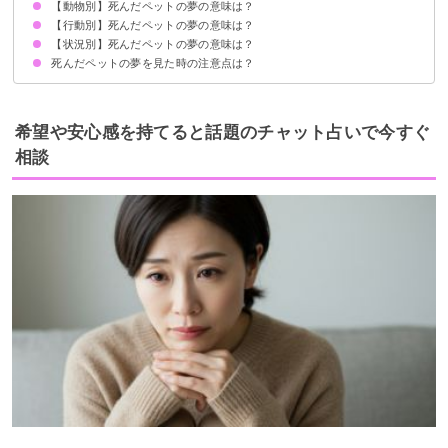
【動物別】死んだペットの夢の意味は？
①運気の上昇を暗示
②亡くなったペットへの愛情
③愛され願望の暗示
状況によって意味が決まる
【行動別】死んだペットの夢の意味は？
死んだ犬の夢【警告夢】
死んだ猫の夢【吉夢】
死んだうさぎの夢【吉夢】
死んだ鳥の夢【吉夢】
死んだハムスターの夢【警告夢】
死んだ爬虫類の夢【吉夢】
【状況別】死んだペットの夢の意味は？
死んだペットを抱っこする夢【警告夢】
死んだペットを撫でる夢【吉夢】
死んだペットと遊ぶ夢【吉夢】
死んだペットに餌を与える夢【吉夢】
死んだペットと散歩する夢【吉夢】
死んだペットに舐められる夢【警告夢】
死んだペットを探す夢【警告夢】
死んだペットの夢を見た時の注意点は？
死んだペットが生き返る夢【吉夢】
亡くなったペットが夢でも亡くなる夢【警告夢】
死んだペットが寝ている夢【警告夢】
死んだペットがリアルな夢【警告夢】
死んだペットが怪我をしている夢【警告夢】
死んだペットが逃げる夢【吉夢】
死んだペットが一瞬だけ現れる夢【吉夢】
吉夢なら話さない
警告夢や凶夢なら内容を人に話す
希望や安心感を持てると話題のチャット占いで今すぐ
相談