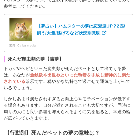
参考にしてください。
【夢占い】ハムスターの夢は恋愛運UP？2匹/
飼う/大量/逃げるなど状況別意味
出典: Callat media
死んだ爬虫類の夢【吉夢】
トカゲやヘビといった爬虫類が死んだペットとして出てくる夢
は、あなたが
金銭欲や出世欲といった執着を手放し精神的に満た
されている
暗示です。穏やかな気持ちで過ごせて運気も上がって
いるでしょう。
しかしあまり満たされすぎると向上心やモチベーションが低下す
る場合もあります。自分が満たされることも大切ですが、同時に
周りの人にも良い影響を与えられるように気を配ると、幸運の輪
が広がっていきますよ。
【行動別】死んだペットの夢の意味は？