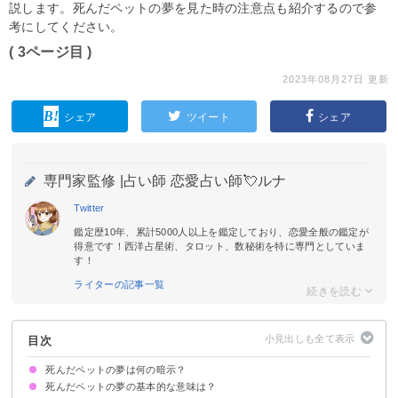
説します。死んだペットの夢を見た時の注意点も紹介するので参
考にしてください。
( 3ページ目 )
2023年08月27日 更新
シェア
ツイート
シェア
専門家監修 |
占い師 恋愛占い師💘ルナ
Twitter
鑑定歴10年、累計5000人以上を鑑定しており、恋愛全般の鑑定が
得意です！西洋占星術、タロット、数秘術を特に専門としていま
す！
ライターの記事一覧
目次
死んだペットの夢は何の暗示？
死んだペットの夢の基本的な意味は？