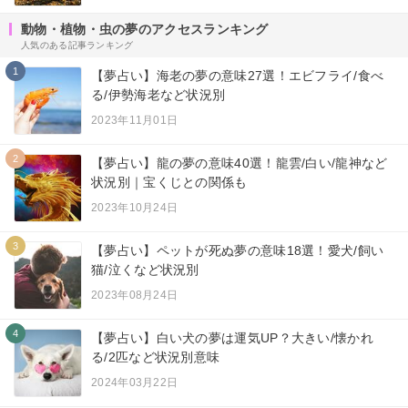
動物・植物・虫の夢のアクセスランキング
人気のある記事ランキング
1
【夢占い】海老の夢の意味27選！エビフライ/食べ
る/伊勢海老など状況別
2023年11月01日
2
【夢占い】龍の夢の意味40選！龍雲/白い/龍神など
状況別｜宝くじとの関係も
2023年10月24日
3
【夢占い】ペットが死ぬ夢の意味18選！愛犬/飼い
猫/泣くなど状況別
2023年08月24日
4
【夢占い】白い犬の夢は運気UP？大きい/懐かれ
る/2匹など状況別意味
2024年03月22日