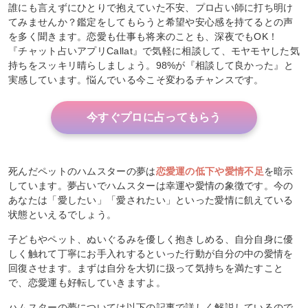
誰にも言えずにひとりで抱えていた不安、プロ占い師に打ち明け
てみませんか？鑑定をしてもらうと希望や安心感を持てるとの声
を多く聞きます。恋愛も仕事も将来のことも、深夜でもOK！
『チャット占いアプリCallat』で気軽に相談して、モヤモヤした気
持ちをスッキリ晴らしましょう。98%が『相談して良かった』と
実感しています。悩んでいる今こそ変わるチャンスです。
今すぐプロに占ってもらう
死んだペットのハムスターの夢は
恋愛運の低下や愛情不足
を暗示
しています。夢占いでハムスターは幸運や愛情の象徴です。今の
あなたは「愛したい」「愛されたい」といった愛情に飢えている
状態といえるでしょう。
子どもやペット、ぬいぐるみを優しく抱きしめる、自分自身に優
しく触れて丁寧にお手入れするといった行動が自分の中の愛情を
回復させます。まずは自分を大切に扱って気持ちを満たすこと
で、恋愛運も好転していきますよ。
ハムスターの夢については以下の記事で詳しく解説しているので