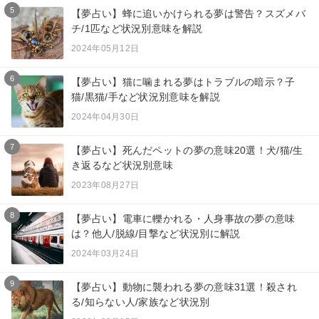
5
【夢占い】蜂に追いかけられる夢は警告？スズメバ
チ/1匹など状況別意味を解説
2024年05月12日
6
【夢占い】猫に噛まれる夢はトラブルの暗示？子
猫/黒猫/手など状況別意味を解説
2024年04月30日
7
【夢占い】死んだペットの夢の意味20選！犬/猫/生
き返るなど状況別意味
2023年08月27日
8
【夢占い】電車に轢かれる・人身事故の夢の意味
は？他人/脱線/目撃など状況別に解説
2024年03月24日
9
【夢占い】動物に襲われる夢の意味31選！殺され
る/知らない人/家族など状況別