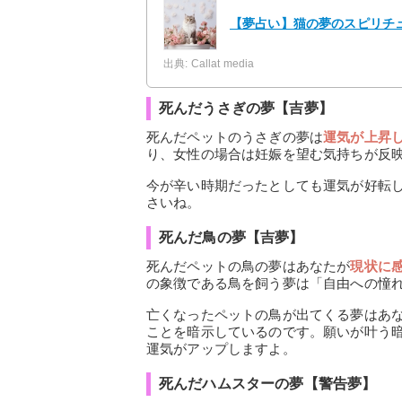
【夢占い】猫の夢のスピリチュ
出典: Callat media
死んだうさぎの夢【吉夢】
死んだペットのうさぎの夢は
運気が上昇
り、女性の場合は妊娠を望む気持ちが反
今が辛い時期だったとしても運気が好転
さいね。
死んだ鳥の夢【吉夢】
死んだペットの鳥の夢はあなたが
現状に
の象徴である鳥を飼う夢は「自由への憧
亡くなったペットの鳥が出てくる夢はあ
ことを暗示しているのです。願いが叶う
運気がアップしますよ。
死んだハムスターの夢【警告夢】