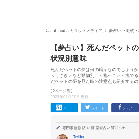
Callat media[カラットメディア]
>
夢占い
>
動物・
【夢占い】死んだペットの夢
状況別意味
死んだペットの夢は何の暗示なのでしょうか
＜うさぎ＞など動物別、＜抱っこ＞＜撫でる
だペットの夢を見た時の注意点も紹介するの
( 2ページ目 )
2023年08月27日 更新
シェア
ツイート
シェア
専門家監修 |
占い師 恋愛占い師💘ルナ
Twitter