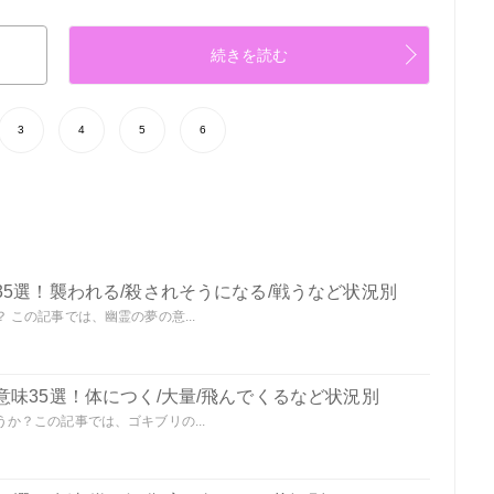
続きを読む
3
4
5
6
5選！襲われる/殺されそうになる/戦うなど状況別
この記事では、幽霊の夢の意...
味35選！体につく/大量/飛んでくるなど状況別
か？この記事では、ゴキブリの...