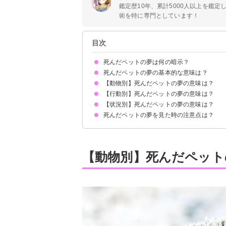
鑑定歴10年、累計5000人以上を鑑
術を特に専門としています！
目次
死んだペットの夢は何の暗示？
死んだペットの夢の基本的な意味は？
【動物別】死んだペットの夢の意味は？
①運気の上昇を暗示
②亡くなったペットへの愛情
③愛され願望の暗示
状況によって意味が決まる
【行動別】死んだペットの夢の意味は？
死んだ犬の夢【警告夢】
死んだ猫の夢【吉夢】
死んだうさぎの夢【吉夢】
死んだ鳥の夢【吉夢】
死んだハムスターの夢【警告夢】
死んだ爬虫類の夢【吉夢】
【状況別】死んだペットの夢の意味は？
死んだペットを抱っこする夢【警告夢】
死んだペットを撫でる夢【吉夢】
死んだペットと遊ぶ夢【吉夢】
死んだペットに餌を与える夢【吉夢】
死んだペットと散歩する夢【吉夢】
死んだペットに舐められる夢【警告夢】
死んだペットを探す夢【警告夢】
死んだペットの夢を見た時の注意点は？
死んだペットが生き返る夢【吉夢】
亡くなったペットが夢でも亡くなる夢【警告夢】
死んだペットが寝ている夢【警告夢】
死んだペットがリアルな夢【警告夢】
死んだペットが怪我をしている夢【警告夢】
死んだペットが逃げる夢【吉夢】
死んだペットが一瞬だけ現れる夢【吉夢】
吉夢なら話さない
警告夢や凶夢なら内容を人に話す
【動物別】死んだペット