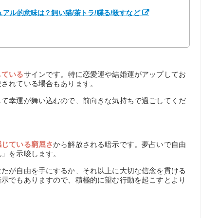
アル的意味は？飼い猫/茶トラ/喋る/殺すなど
している
サインです。特に恋愛運や結婚運がアップしてお
映されている場合もあります。
して幸運が舞い込むので、前向きな気持ちで過ごしてくだ
感じている窮屈さ
から解放される暗示です。夢占いで自由
れ」を示唆します。
なたが自由を手にするか、それ以上に大切な信念を貫ける
暗示でもありますので、積極的に望む行動を起こすとより