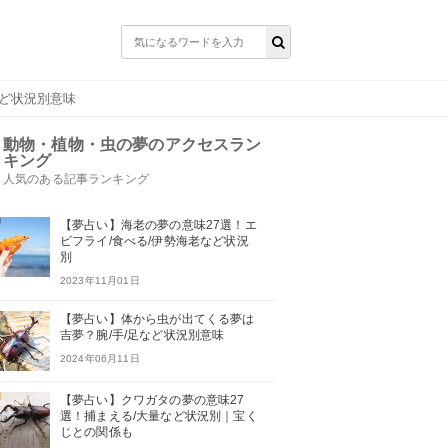
など状況別意味
動物・植物・虫の夢のアクセスラン
キング
人気のある記事ランキング
【夢占い】海老の夢の意味27選！エ
ビフライ/食べる/伊勢海老など状況
別
2023年11月01日
【夢占い】体から虫が出てくる夢は
吉夢？腕/手/足など状況別意味
2024年06月11日
【夢占い】クワガタの夢の意味27
選！捕まえる/大量など状況別｜宝く
じとの関係も