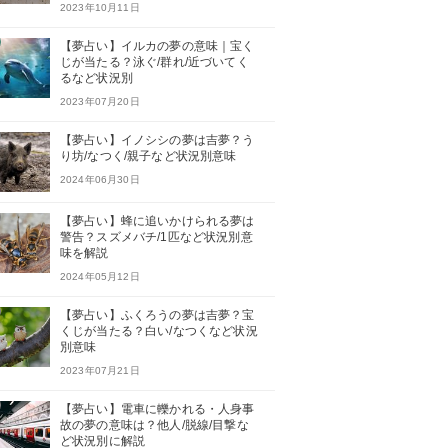
2023年10月11日
【夢占い】イルカの夢の意味｜宝く
じが当たる？泳ぐ/群れ/近づいてく
るなど状況別
2023年07月20日
【夢占い】イノシシの夢は吉夢？う
り坊/なつく/親子など状況別意味
2024年06月30日
【夢占い】蜂に追いかけられる夢は
警告？スズメバチ/1匹など状況別意
味を解説
2024年05月12日
【夢占い】ふくろうの夢は吉夢？宝
くじが当たる？白い/なつくなど状況
別意味
2023年07月21日
【夢占い】電車に轢かれる・人身事
故の夢の意味は？他人/脱線/目撃な
ど状況別に解説