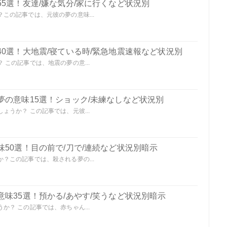
5選！友達/嫌な気分/家に行くなど状況別
この記事では、元彼の夢の意味...
0選！大地震/寝ている時/緊急地震速報など状況別
この記事では、地震の夢の意...
夢の意味15選！ショック/未練なしなど状況別
うか？ この記事では、元彼...
50選！目の前で/刀で/連続など状況別暗示
？この記事では、殺される夢の...
味35選！預かる/あやす/笑うなど状況別暗示
？ この記事では、赤ちゃん...