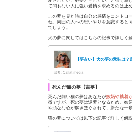
愛されたい、必要とされたい、と強く感
て間もない人に強い愛情を求めるのは止
この夢を見た時は自分の感情をコントロ
ね。周囲の人への思いやりを意識すると
でしょう。
犬の夢に関してはこちらの記事で詳しく
【夢占い】犬の夢の意味は？遊
出典: Callat media
死んだ猫の夢【吉夢】
死んだ飼い猫の夢はあなたが
嫉妬や執着
徴ですが、死の夢は逆夢となるため、嫉
や頑なな心が解きほぐされて、新たな一
猫の夢については以下の記事で詳しく解