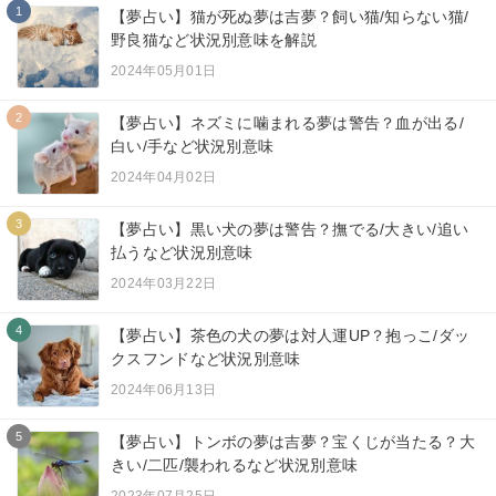
1
【夢占い】猫が死ぬ夢は吉夢？飼い猫/知らない猫/
野良猫など状況別意味を解説
2024年05月01日
2
【夢占い】ネズミに噛まれる夢は警告？血が出る/
白い/手など状況別意味
2024年04月02日
3
【夢占い】黒い犬の夢は警告？撫でる/大きい/追い
払うなど状況別意味
2024年03月22日
4
【夢占い】茶色の犬の夢は対人運UP？抱っこ/ダッ
クスフンドなど状況別意味
2024年06月13日
5
【夢占い】トンボの夢は吉夢？宝くじが当たる？大
きい/二匹/襲われるなど状況別意味
2023年07月25日