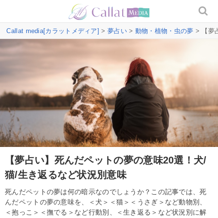
Callat media[カラットメディア]
>
夢占い
>
動物・植物・虫の夢
> 【夢
【夢占い】死んだペットの夢の意味20選！犬/
猫/生き返るなど状況別意味
死んだペットの夢は何の暗示なのでしょうか？この記事では、死
んだペットの夢の意味を、＜犬＞＜猫＞＜うさぎ＞など動物別、
＜抱っこ＞＜撫でる＞など行動別、＜生き返る＞など状況別に解