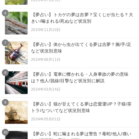
6
【夢占い】トカゲの夢は吉夢？宝くじが当たる？大
きい/噛まれる/死ぬなど状況別
2023年11月10日
7
【夢占い】体から虫が出てくる夢は吉夢？腕/手/足
など状況別意味
2024年06月11日
8
【夢占い】電車に轢かれる・人身事故の夢の意味
は？他人/脱線/目撃など状況別に解説
2024年03月24日
9
【夢占い】猫が甘えてくる夢は恋愛運UP？子猫/茶
トラ/なついてなど状況別意味
2024年05月01日
10
【夢占い】蛇に噛まれる夢は警告？毒蛇/他人/痛い