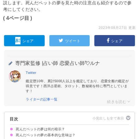
説します。死んだペットの夢を見た時の注意点も紹介するので参
考にしてください。
( 4ページ目 )
2023年08月27日 更新
シェア
ツイート
シェア
専門家監修 |
占い師 恋愛占い師💘ルナ
Twitter
鑑定歴10年、累計5000人以上を鑑定しており、恋愛全般の鑑定が
得意です！西洋占星術、タロット、数秘術を特に専門としていま
す！
ライターの記事一覧
目次
死んだペットの夢は何の暗示？
死んだペットの夢の基本的な意味は？