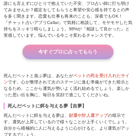
誰にも言えずにひとりで抱えていた不安、プロ占い師に打ち明け
てみませんか？鑑定をしてもらうと希望や安心感を持てるとの声
を多く聞きます。恋愛も仕事も将来のことも、深夜でもOK！
『チャット占いアプリCallat』で気軽に相談して、モヤモヤした気
持ちをスッキリ晴らしましょう。98%が『相談して良かった』と
実感しています。悩んでいる今こそ変わるチャンスです。
今すぐプロに占ってもらう
死んだペットと遊ぶ夢は、あなたが
ペットの死を受け入れたサイ
ン
です。心が整理されて次のステージに進む準備ができた暗示と
なるため、ここから運気が勢いよく流れ始めるでしょう。楽しか
った思い出を胸に、毎日を笑顔で過ごしてくださいね。
死んだペットに餌を与える夢【吉夢】
死んだペットに餌を与える夢は、
財運や対人運アップ
の暗示で
す。運気が上昇しているので様々なことが上手くいくでしょう。
自分から積極的に人に与えるように心がけると、より運気がアッ
プするでしょう。