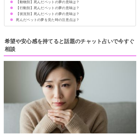
【動物別】死んだペットの夢の意味は？
①運気の上昇を暗示
②亡くなったペットへの愛情
③愛され願望の暗示
状況によって意味が決まる
【行動別】死んだペットの夢の意味は？
死んだ犬の夢【警告夢】
死んだ猫の夢【吉夢】
死んだうさぎの夢【吉夢】
死んだ鳥の夢【吉夢】
死んだハムスターの夢【警告夢】
死んだ爬虫類の夢【吉夢】
【状況別】死んだペットの夢の意味は？
死んだペットを抱っこする夢【警告夢】
死んだペットを撫でる夢【吉夢】
死んだペットと遊ぶ夢【吉夢】
死んだペットに餌を与える夢【吉夢】
死んだペットと散歩する夢【吉夢】
死んだペットに舐められる夢【警告夢】
死んだペットを探す夢【警告夢】
死んだペットの夢を見た時の注意点は？
死んだペットが生き返る夢【吉夢】
亡くなったペットが夢でも亡くなる夢【警告夢】
死んだペットが寝ている夢【警告夢】
死んだペットがリアルな夢【警告夢】
死んだペットが怪我をしている夢【警告夢】
死んだペットが逃げる夢【吉夢】
死んだペットが一瞬だけ現れる夢【吉夢】
吉夢なら話さない
警告夢や凶夢なら内容を人に話す
希望や安心感を持てると話題のチャット占いで今すぐ
相談