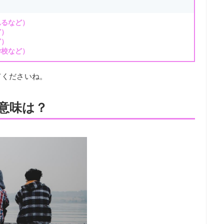
れるなど）
ど）
ど）
学校など）
てくださいね。
意味は？