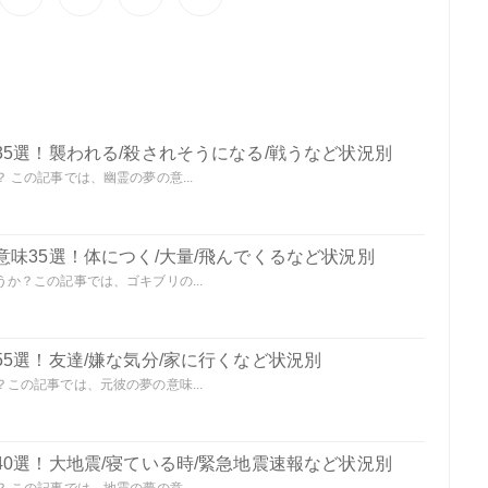
5選！襲われる/殺されそうになる/戦うなど状況別
この記事では、幽霊の夢の意...
味35選！体につく/大量/飛んでくるなど状況別
か？この記事では、ゴキブリの...
5選！友達/嫌な気分/家に行くなど状況別
この記事では、元彼の夢の意味...
0選！大地震/寝ている時/緊急地震速報など状況別
この記事では、地震の夢の意...