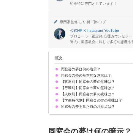
術を特に専門としています！
専門家監修 |
占い師 旧約ヨブ
公式HP
X
Instagram
YouTube
プロヒーラー鑑定師/心理カウンセラー
過去に聖霊教会に属して多くの悪魔や邪
目次
同窓会の夢は何の暗示？
同窓会の夢の基本的な意味は？
【状況別】同窓会の夢の意味は？
現在の対人関係の象徴
状況によって意味が決まる
【行動別】同窓会の夢の意味は？
同窓会をハブられる夢【吉夢】
同窓会でぼっちの夢【警告夢】
同窓会に呼ばれる夢【吉夢】
同窓会に行かない夢【警告夢】
同窓会が楽しくない夢【警告夢】
同窓会が楽しい夢【吉夢】
同窓会でモテる夢【吉夢】
【人物別】同窓会の夢の意味は？
同窓会に行く夢【吉夢】
同窓会の幹事をする夢【警告夢】
同窓会に遅刻する夢【警告夢】
同窓会で愚痴をいう夢【警告夢】
少人数の同窓会に行く夢【警告夢】
同窓会を仕切る夢【吉夢】
同窓会で騒ぐ夢【警告夢】
同窓会でケンカをする【警告夢】
【学生時代別】同窓会の夢の意味は？
同窓会で先生が印象的な夢【警告夢】
同窓会に知らない人がいる夢【警告夢】
同窓会で懐かしい同級生と出会う夢【警告夢】
同窓会で成功した同級生に会う夢【吉夢】
同窓会で憧れの異性に出会う夢【警告夢】
同窓会に芸能人がいる夢【警告夢】
同窓会で疎遠になった人に出会う夢【警告夢】
同窓会の夢を見た時の注意点は？
小学校の同窓会の夢【警告夢】
中学校の同窓会の夢【警告夢】
高校の同窓会の夢【警告夢】
十分な休息を取る
吉夢なら話さず警告夢や凶夢は人に話す
同窓会の夢は何の暗示？