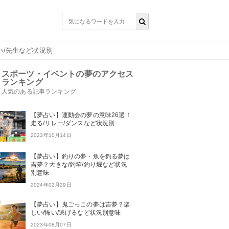
い/先生など状況別
スポーツ・イベントの夢のアクセス
ランキング
人気のある記事ランキング
【夢占い】運動会の夢の意味26選！
走る/リレー/ダンスなど状況別
2023年10月14日
【夢占い】釣りの夢・魚を釣る夢は
吉夢？大きな/釣竿/釣り堀など状況
別意味
2024年02月29日
【夢占い】鬼ごっこの夢は吉夢？楽
しい/怖い/逃げるなど状況別意味
2023年08月07日