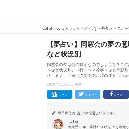
Callat media[カラットメディア]
>
夢占い
>
スポー
【夢占い】同窓会の夢の意味
など状況別
同窓会の夢は何の暗示なのでしょうか？この
＞など状況別、＜行く＞＜幹事＞など行動別
説します。同窓会の夢を見た時の注意点も紹
2023年10月15日 更新
シェア
ツイート
シェア
専門家監修 |
占い師 恋愛占い師💘ルナ
Twitter
鑑定歴10年、累計5000人以上を鑑