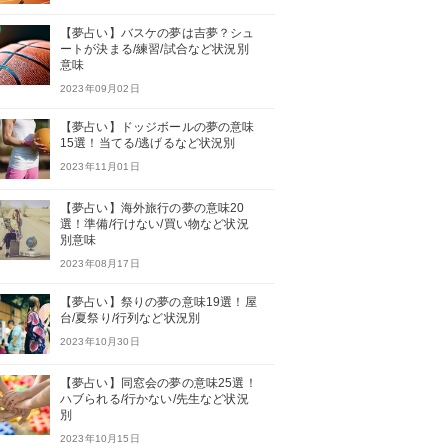
【夢占い】バスケの夢は吉夢？シュ
ートが決まる/練習/試合など状況別
意味
2023年09月02日
【夢占い】ドッジボールの夢の意味
15選！当てる/逃げるなど状況別
2023年11月01日
【夢占い】海外旅行の夢の意味20
選！準備/行けない/買い物など状況
別意味
2023年08月17日
【夢占い】祭りの夢の意味19選！屋
台/夏祭り/行列など状況別
2023年10月30日
【夢占い】同窓会の夢の意味25選！
ハブられる/行かない/先生など状況
別
2023年10月15日