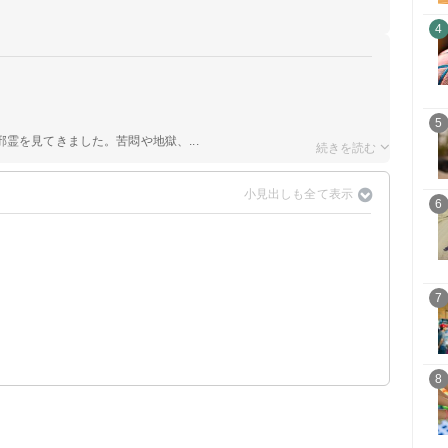
4
5
霊を見てきました。苦悶や地獄、...
6
7
8