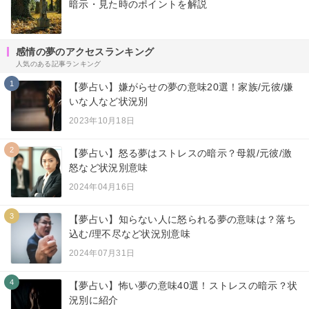
暗示・見た時のポイントを解説
感情の夢のアクセスランキング
人気のある記事ランキング
1
【夢占い】嫌がらせの夢の意味20選！家族/元彼/嫌
いな人など状況別
2023年10月18日
2
【夢占い】怒る夢はストレスの暗示？母親/元彼/激
怒など状況別意味
2024年04月16日
3
【夢占い】知らない人に怒られる夢の意味は？落ち
込む/理不尽など状況別意味
2024年07月31日
4
【夢占い】怖い夢の意味40選！ストレスの暗示？状
況別に紹介