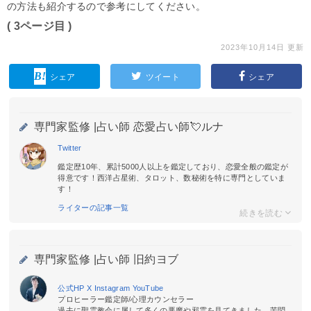
の方法も紹介するので参考にしてください。
( 3ページ目 )
2023年10月14日 更新
シェア
ツイート
シェア
専門家監修 |
占い師 恋愛占い師💘ルナ
Twitter
鑑定歴10年、累計5000人以上を鑑定しており、恋愛全般の鑑定が
得意です！西洋占星術、タロット、数秘術を特に専門としていま
す！
ライターの記事一覧
専門家監修 |
占い師 旧約ヨブ
公式HP
X
Instagram
YouTube
プロヒーラー鑑定師/心理カウンセラー
過去に聖霊教会に属して多くの悪魔や邪霊を見てきました。苦悶