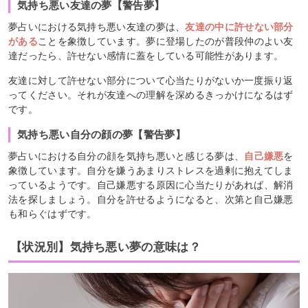
気持ち悪い友達の夢【警告夢】
夢占いにおける気持ち悪い友達の夢は、
友達の中に許せない部分
がある
ことを象徴しています。夢に登場したのが普段仲のよい友
達だったら、許せない感情に蓋をしている可能性があります。
友達に対して許せない部分について心当たりがないか一度振り返
ってください。それが友達への理解を深めるきっかけになるはず
です。
気持ち悪い自分の顔の夢【警告夢】
夢占いにおける自分の顔を気持ち悪いと感じる夢は、
自己嫌悪
を
象徴しています。自分を嫌うあまりストレスを過剰に抱えてしま
っているようです。自己嫌悪する原因に心当たりがあれば、解消
法を探しましょう。自分を許せるようになると、次第と自己嫌悪
も和らぐはずです。
【状況別】気持ち悪い夢の意味は？