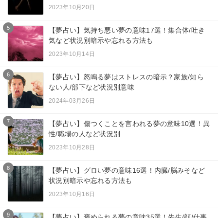
2023年10月20日
5
【夢占い】気持ち悪い夢の意味17選！集合体/吐き
気など状況別暗示や忘れる方法も
2023年10月14日
6
【夢占い】怒鳴る夢はストレスの暗示？家族/知ら
ない人/部下など状況別意味
2024年03月26日
7
【夢占い】傷つくことを言われる夢の意味10選！異
性/職場の人など状況別
2023年10月28日
8
【夢占い】グロい夢の意味16選！内臓/脳みそなど
状況別暗示や忘れる方法も
2023年10月16日
9
【夢占い】褒められる夢の意味35選！先生/顔/仕事