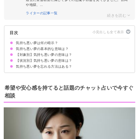
や地獄、...
ライターの記事一覧
目次
気持ち悪い夢は何の暗示？
気持ち悪い夢の基本的な意味は？
【対象別】気持ち悪い夢の意味は？
①ストレスの暗示
②心身の不調の暗示
状況によって意味が決まる
【状況別】気持ち悪い夢の意味は？
気持ち悪い集合体の夢【警告夢】
気持ち悪い虫の夢【凶夢】
気持ち悪い魚の夢【凶夢】
気持ち悪い異性の夢【警告夢】
気持ち悪い恋人の夢【警告夢】
気持ち悪い蜘蛛の夢【凶夢】
性的な気持ち悪い夢【警告夢】
気持ち悪いカエルの夢【凶夢】
気持ち悪い骸骨の夢【凶夢】
気持ち悪い上司の夢【警告夢】
気持ち悪い友達の夢【警告夢】
気持ち悪い自分の顔の夢【警告夢】
気持ち悪い夢を忘れる方法はある？
気持ち悪くて吐き気がする夢【警告夢】
気持ち悪くて鳥肌が立つ夢【警告夢】
グロくて気持ち悪い夢【凶夢】
風邪をひいて気持ち悪い夢【警告夢】
忘れたいくらい気持ち悪い夢【警告夢】
①趣味やスポーツでストレス発散する
②十分な休息を取る
③夢の内容を人に話す
希望や安心感を持てると話題のチャット占いで今すぐ
相談