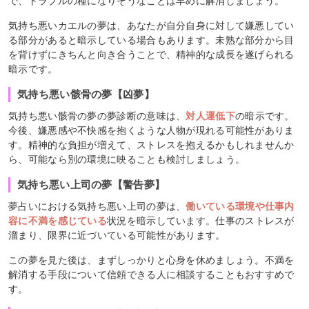
で、トラブルの種になりそうなことは早めに解消しましょう。
気持ち悪いカエルの夢は、あなたが自分自身に対して嫌悪してい
る部分があると暗示している場合もあります。未熟な部分から目
を背けずにきちんと向き合うことで、精神的な成長を遂げられる
暗示です。
気持ち悪い骸骨の夢【凶夢】
気持ち悪い骸骨の夢の夢診断の意味は、
対人運低下
の暗示です。
今後、嫌悪感や不快感を抱くような人物が現れる可能性がありま
す。精神的な負担が増えて、ストレスを抱えるかもしれませんか
ら、可能なら別の環境に映ることも検討しましょう。
気持ち悪い上司の夢【警告夢】
夢占いにおける気持ち悪い上司の夢は、
働いている環境や仕事内
容に不満を感じている
状況を暗示しています。仕事のストレスが
溜まり、限界に近づいている可能性があります。
この夢を見た後は、まずしっかりと心身を休めましょう。不満を
解消する手段について信頼できる人に相談することもおすすめで
す。