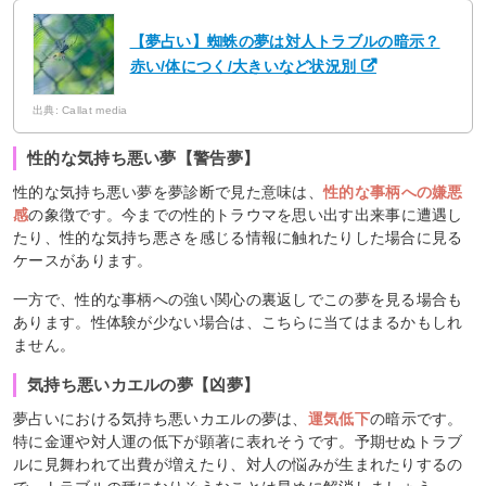
【夢占い】蜘蛛の夢は対人トラブルの暗示？
赤い/体につく/大きいなど状況別
出典: Callat media
性的な気持ち悪い夢【警告夢】
性的な気持ち悪い夢を夢診断で見た意味は、
性的な事柄への嫌悪
感
の象徴です。今までの性的トラウマを思い出す出来事に遭遇し
たり、性的な気持ち悪さを感じる情報に触れたりした場合に見る
ケースがあります。
一方で、性的な事柄への強い関心の裏返しでこの夢を見る場合も
あります。性体験が少ない場合は、こちらに当てはまるかもしれ
ません。
気持ち悪いカエルの夢【凶夢】
夢占いにおける気持ち悪いカエルの夢は、
運気低下
の暗示です。
特に金運や対人運の低下が顕著に表れそうです。予期せぬトラブ
ルに見舞われて出費が増えたり、対人の悩みが生まれたりするの