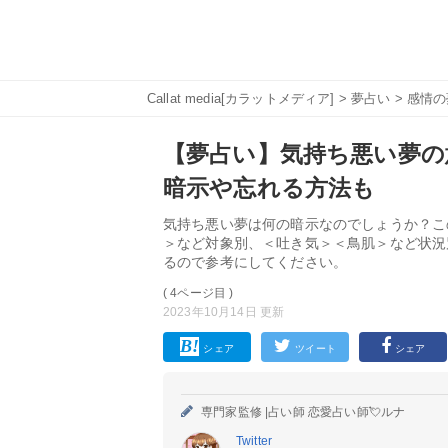
Callat media[カラットメディア]
>
夢占い
>
感情の
【夢占い】気持ち悪い夢の
暗示や忘れる方法も
気持ち悪い夢は何の暗示なのでしょうか？こ
＞など対象別、＜吐き気＞＜鳥肌＞など状況
るので参考にしてください。
( 4ページ目 )
2023年10月14日 更新
シェア
ツイート
シェア
専門家監修 |
占い師 恋愛占い師💘ルナ
Twitter