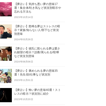
【夢占い】気持ち悪い夢の意味17
選！集合体/吐き気など状況別暗示や
忘れる方法も
2023年10月14日
【夢占い】怒鳴る夢はストレスの暗
示？家族/知らない人/部下など状況
別意味
2024年03月26日
【夢占い】彼氏に怒られる夢は愛さ
れ願望の暗示？説教/罵られる/喧嘩
など状況別意味
2024年08月06日
【夢占い】褒められる夢の意味35
選！先生/顔/仕事など状況別
2023年11月01日
【夢占い】怖い夢の意味40選！スト
レスの暗示？状況別に紹介
2023年10月20日