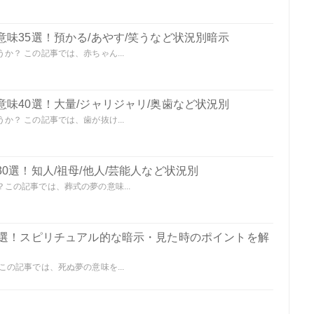
味35選！預かる/あやす/笑うなど状況別暗示
？ この記事では、赤ちゃん...
味40選！大量/ジャリジャリ/奥歯など状況別
？ この記事では、歯が抜け...
0選！知人/祖母/他人/芸能人など状況別
この記事では、葬式の夢の意味...
0選！スピリチュアル的な暗示・見た時のポイントを解
の記事では、死ぬ夢の意味を...