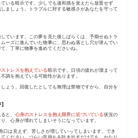
っている暗示です。少しでも違和感を覚えたら放置せず
識しましょう。トラブルに対する敏感さがあなたを守って
徴しています。この夢を見た後しばらくは、予期せぬトラ
スムーズに進んでいた物事に、思わぬ落とし穴が潜んでい
得て、丁寧に物事を進めてくださいね。
】
やストレスを抱えている
暗示です。日頃の疲れが溜まって
に不調を抱えている可能性があります。
ましょう。回復したとしても無理は禁物ですから、自分を
夢】
見ると、
心身のストレスを抱え限界に近づいている
状況の
なり、心身が壊れてしまいそうになっています。
の糸口は見えず、苦しさが増していってしまいます。でき
してください。つらい気持ちを吐き出すだけでも、かなり