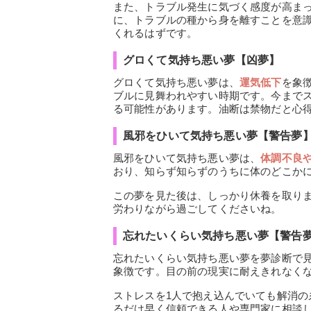
また、トラブル発生に気づく感度が高ま
に、トラブルの種から身を離すことを意
くれるはずです。
グロくて気持ち悪い夢【凶夢】
グロくて気持ち悪い夢は、
運気低下
を象
ブルに見舞われやすい時期です。今まで
る可能性があります。油断は禁物だと心
風邪をひいて気持ち悪い夢【警告夢
風邪をひいて気持ち悪い夢は、
体調不良
おり、知らず知らずのうちに体のどこか
この夢を見た後は、しっかり休養を取り
労わりながら過ごしてくださいね。
忘れたいくらい気持ち悪い夢【警告
忘れたいくらい気持ち悪い夢を夢診断で
象徴です。目の前の現実に耐えきれなく
ストレスを1人で抱え込んでいても解消
るだけ早く信頼できる人や専門家に相談