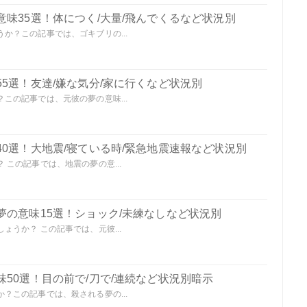
味35選！体につく/大量/飛んでくるなど状況別
か？この記事では、ゴキブリの...
5選！友達/嫌な気分/家に行くなど状況別
この記事では、元彼の夢の意味...
0選！大地震/寝ている時/緊急地震速報など状況別
この記事では、地震の夢の意...
夢の意味15選！ショック/未練なしなど状況別
うか？ この記事では、元彼...
50選！目の前で/刀で/連続など状況別暗示
？この記事では、殺される夢の...