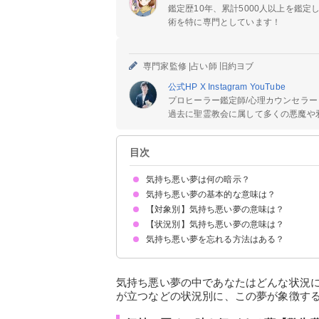
鑑定歴10年、累計5000人以上を鑑
術を特に専門としています！
専門家監修 |
占い師 旧約ヨブ
公式HP
X
Instagram
YouTube
プロヒーラー鑑定師/心理カウンセラー
過去に聖霊教会に属して多くの悪魔や邪
目次
気持ち悪い夢は何の暗示？
気持ち悪い夢の基本的な意味は？
【対象別】気持ち悪い夢の意味は？
①ストレスの暗示
②心身の不調の暗示
状況によって意味が決まる
【状況別】気持ち悪い夢の意味は？
気持ち悪い集合体の夢【警告夢】
気持ち悪い虫の夢【凶夢】
気持ち悪い魚の夢【凶夢】
気持ち悪い異性の夢【警告夢】
気持ち悪い恋人の夢【警告夢】
気持ち悪い蜘蛛の夢【凶夢】
性的な気持ち悪い夢【警告夢】
気持ち悪いカエルの夢【凶夢】
気持ち悪い骸骨の夢【凶夢】
気持ち悪い上司の夢【警告夢】
気持ち悪い友達の夢【警告夢】
気持ち悪い自分の顔の夢【警告夢】
気持ち悪い夢を忘れる方法はある？
気持ち悪くて吐き気がする夢【警告夢】
気持ち悪くて鳥肌が立つ夢【警告夢】
グロくて気持ち悪い夢【凶夢】
風邪をひいて気持ち悪い夢【警告夢】
忘れたいくらい気持ち悪い夢【警告夢】
①趣味やスポーツでストレス発散する
②十分な休息を取る
③夢の内容を人に話す
気持ち悪い夢の中であなたはどんな状況
が立つなどの状況別に、この夢が象徴す