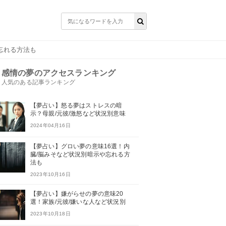
忘れる方法も
感情の夢のアクセスランキング
人気のある記事ランキング
【夢占い】怒る夢はストレスの暗
示？母親/元彼/激怒など状況別意味
2024年04月16日
【夢占い】グロい夢の意味16選！内
臓/脳みそなど状況別暗示や忘れる方
法も
2023年10月16日
【夢占い】嫌がらせの夢の意味20
選！家族/元彼/嫌いな人など状況別
2023年10月18日