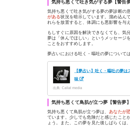
気持ち悪くて吐き気がする夢【警告
気持ち悪くて吐き気がする夢の夢診断の
がある
状況を暗示しています。溜め込ん
れらを放置すると、体調にも悪影響を与
もしすぐに原因を解決できなくても、気
夢は「休んでほしい」というメッセージ
ことをおすすめします。
夢占いにおける吐く・嘔吐の夢について
【夢占い】吐く・嘔吐の夢はス
味
出典: Callat media
気持ち悪くて鳥肌が立つ夢【警告夢
気持ち悪くて鳥肌が立つ夢は、
あなたが
ています。少しでも危険だと感じたこと
ょう。また、この夢を見た後しばらくは