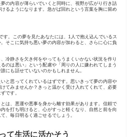
た夢の内容が薄らいでいくと同時に、視野が広がり行き詰
づけるようになります。急がば回れという言葉を胸に留め
です。この夢を見たあなたには、1人で抱え込んでいるス
か。そこに気持ち悪い夢の内容が加わると、さらに心に負
と、冷静さを欠き何をやってもうまくいかない状況を作り
えるのは悪い」という配慮や「周りの人に嫌われてしまう
で誰にも話せていないのかもしれません。
たいと思ってくれているはずです。思いきって夢の内容や
明けてみませんか？きっと温かく受け入れてくれて、必要
はずです。
ことは、悪運や悪事を身から離す効果があります。信頼で
の内を打ち明けると、心がすっと軽くなり、自然と前を向
れて、毎日明るく過ごせるでしょう。
って生活に活かそう