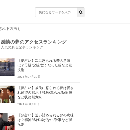
忘れる方法も
感情の夢のアクセスランキング
人気のある記事ランキング
【夢占い】親に怒られる夢の意味
は？母親/父親/亡くなった親など状
況別
2024年07月30日
【夢占い】彼氏に怒られる夢は愛さ
れ願望の暗示？説教/罵られる/喧嘩
など状況別意味
2024年08月06日
【夢占い】追い詰められる夢の意味
は？精神/逃げ場がない/仕事など状
況別