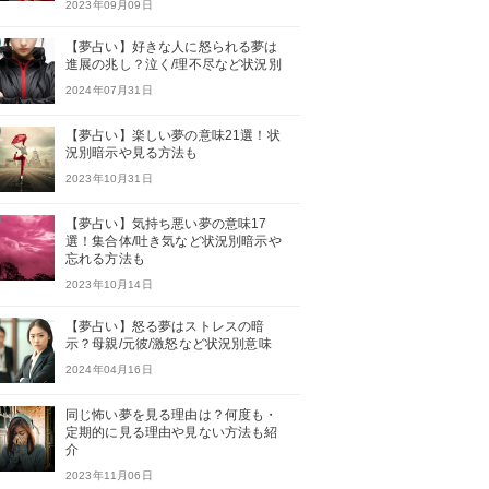
2023年09月09日
【夢占い】好きな人に怒られる夢は
進展の兆し？泣く/理不尽など状況別
2024年07月31日
【夢占い】楽しい夢の意味21選！状
況別暗示や見る方法も
2023年10月31日
【夢占い】気持ち悪い夢の意味17
選！集合体/吐き気など状況別暗示や
忘れる方法も
2023年10月14日
【夢占い】怒る夢はストレスの暗
示？母親/元彼/激怒など状況別意味
2024年04月16日
同じ怖い夢を見る理由は？何度も・
定期的に見る理由や見ない方法も紹
介
2023年11月06日