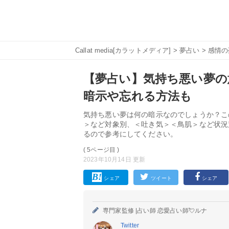
Callat media[カラットメディア]
>
夢占い
>
感情の
【夢占い】気持ち悪い夢の
暗示や忘れる方法も
気持ち悪い夢は何の暗示なのでしょうか？こ
＞など対象別、＜吐き気＞＜鳥肌＞など状況
るので参考にしてください。
( 5ページ目 )
2023年10月14日 更新
シェア
ツイート
シェア
専門家監修 |
占い師 恋愛占い師💘ルナ
Twitter