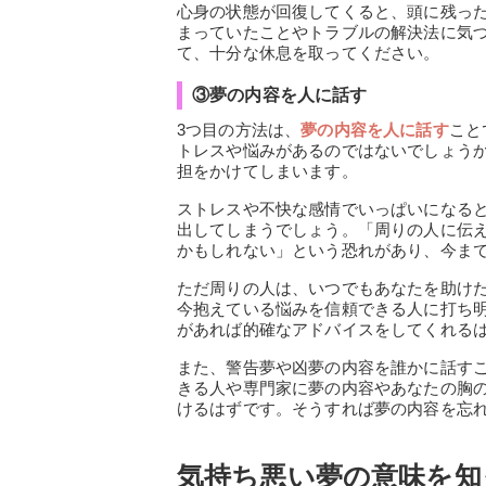
心身の状態が回復してくると、頭に残っ
まっていたことやトラブルの解決法に気
て、十分な休息を取ってください。
③夢の内容を人に話す
3つ目の方法は、
夢の内容を人に話す
こと
トレスや悩みがあるのではないでしょう
担をかけてしまいます。
ストレスや不快な感情でいっぱいになる
出してしまうでしょう。「周りの人に伝
かもしれない」という恐れがあり、今ま
ただ周りの人は、いつでもあなたを助け
今抱えている悩みを信頼できる人に打ち
があれば的確なアドバイスをしてくれる
また、警告夢や凶夢の内容を誰かに話す
きる人や専門家に夢の内容やあなたの胸
けるはずです。そうすれば夢の内容を忘
気持ち悪い夢の意味を知