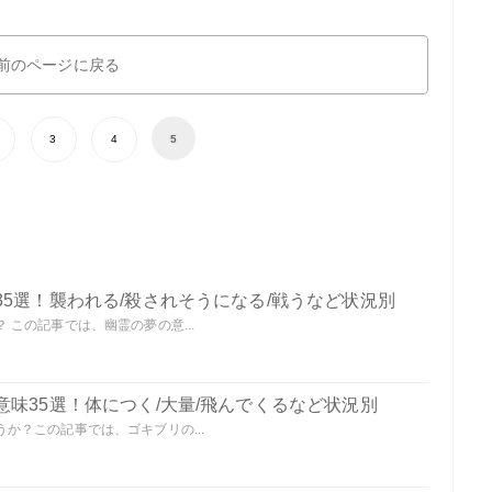
前のページに戻る
3
4
5
5選！襲われる/殺されそうになる/戦うなど状況別
この記事では、幽霊の夢の意...
味35選！体につく/大量/飛んでくるなど状況別
か？この記事では、ゴキブリの...