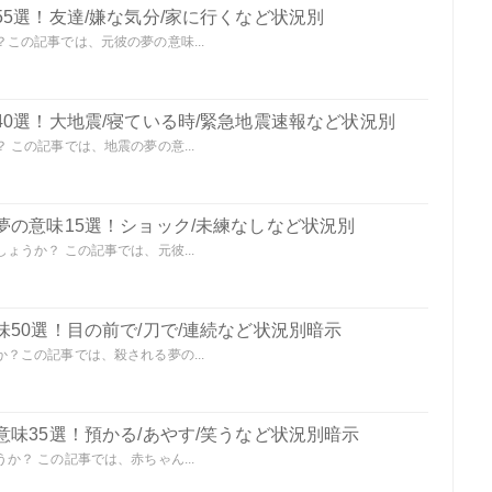
5選！友達/嫌な気分/家に行くなど状況別
この記事では、元彼の夢の意味...
0選！大地震/寝ている時/緊急地震速報など状況別
この記事では、地震の夢の意...
夢の意味15選！ショック/未練なしなど状況別
うか？ この記事では、元彼...
50選！目の前で/刀で/連続など状況別暗示
？この記事では、殺される夢の...
味35選！預かる/あやす/笑うなど状況別暗示
？ この記事では、赤ちゃん...