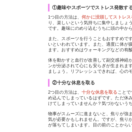
①趣味やスポーツでストレス発散す
1つ目の方法は、
何かに没頭してストレス
り、楽しいという気持ちに集中しましょ
です。趣味にのめり込むうちに頭の中か
また、スポーツを行うこともおすすめで
いといわれています。また、適度に体が
ます。おすすめはウォーキングなどの有
体を動かすと血行が改善して副交感神経
ンが分泌されて心にも安らぎが生まれます
ましょう。リフレッシュできれば、心の
②十分な休息を取る
2つ目の方法は、
十分な休息を取る
ことで
め込んでしまっているはずです。ただ休
けてしまっていませんか？気づかないう
物事がスムーズに進まないと、焦りが強
気が必要かもしれません。ですが、焦り
が落ちてしまいます。目の前のことから