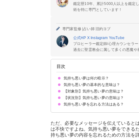
鑑定歴10年、累計5000人以上を鑑
術を特に専門としています！
専門家監修 |
占い師 旧約ヨブ
公式HP
X
Instagram
YouTube
プロヒーラー鑑定師/心理カウンセラー
過去に聖霊教会に属して多くの悪魔や邪
目次
気持ち悪い夢は何の暗示？
気持ち悪い夢の基本的な意味は？
【対象別】気持ち悪い夢の意味は？
①ストレスの暗示
②心身の不調の暗示
状況によって意味が決まる
【状況別】気持ち悪い夢の意味は？
気持ち悪い集合体の夢【警告夢】
気持ち悪い虫の夢【凶夢】
気持ち悪い魚の夢【凶夢】
気持ち悪い異性の夢【警告夢】
気持ち悪い恋人の夢【警告夢】
気持ち悪い蜘蛛の夢【凶夢】
性的な気持ち悪い夢【警告夢】
気持ち悪いカエルの夢【凶夢】
気持ち悪い骸骨の夢【凶夢】
気持ち悪い上司の夢【警告夢】
気持ち悪い友達の夢【警告夢】
気持ち悪い自分の顔の夢【警告夢】
気持ち悪い夢を忘れる方法はある？
気持ち悪くて吐き気がする夢【警告夢】
気持ち悪くて鳥肌が立つ夢【警告夢】
グロくて気持ち悪い夢【凶夢】
風邪をひいて気持ち悪い夢【警告夢】
忘れたいくらい気持ち悪い夢【警告夢】
①趣味やスポーツでストレス発散する
②十分な休息を取る
③夢の内容を人に話す
ただ、必要なメッセージを伝えていると
は不快ですよね。気持ち悪い夢をできる
持ち悪い夢の内容を忘れるための方法を