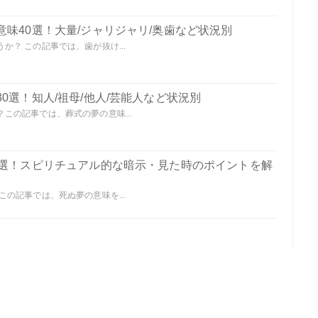
味40選！大量/ジャリジャリ/奥歯など状況別
？ この記事では、歯が抜け...
0選！知人/祖母/他人/芸能人など状況別
この記事では、葬式の夢の意味...
0選！スピリチュアル的な暗示・見た時のポイントを解
の記事では、死ぬ夢の意味を...