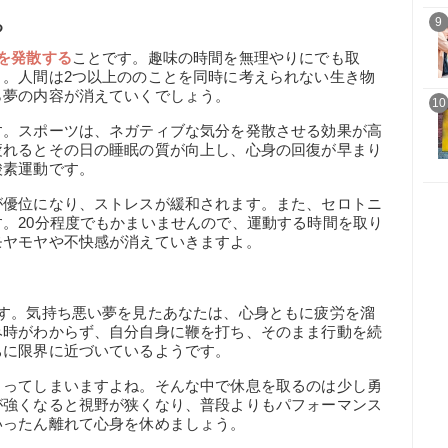
9
る
を発散する
ことです。趣味の時間を無理やりにでも取
う。人間は2つ以上ののことを同時に考えられない生き物
ら夢の内容が消えていくでしょう。
10
す。スポーツは、ネガティブな気分を発散させる効果が高
疲れるとその日の睡眠の質が向上し、心身の回復が早まり
酸素運動です。
が優位になり、ストレスが緩和されます。また、セロトニ
。20分程度でもかまいませんので、運動する時間を取り
モヤモヤや不快感が消えていきますよ。
す。気持ち悪い夢を見たあなたは、心身ともに疲労を溜
み時がわからず、自分自身に鞭を打ち、そのまま行動を続
ちに限界に近づいているようです。
まってしまいますよね。そんな中で休息を取るのは少し勇
が強くなると視野が狭くなり、普段よりもパフォーマンス
いったん離れて心身を休めましょう。