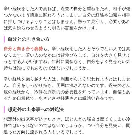
辛い経験をした人であれば、過去の自分と重ねるため、相手が傷
つかないよう慎重に関わろうとします。自分の経験や知識を相手
に押しつけるようなことはしません。黙って見守り、必要があれ
ば気を紛らわせるような明るい言葉をかけます。
自分との向き合い方
自分と向き合う姿勢
も、辛い経験をした人とそうでない人では異
なります。若い人のなかには背伸びをして、自分を大きく見せよ
うとする人がいますね。年齢に関係なく、自分をよく見せたい気
持ちは誰にでもあるのではないでしょうか。
辛い経験を乗り越えた人は、周囲からよく思われようとはしませ
ん。自分をしっかり持ち、周囲に流されないのです。過去のどん
底の経験から、冷静な判断力の必要性を知っています。自信もあ
るため自然体で、あざとさや軽薄さとは縁遠い存在です。
想定外の出来事への対処法
想定外の出来事が起きたとき、ほとんどの場合は慌ててしまい冷
静ではいられないのではないでしょうか。つい自分を見失い、間
違った方向に流される人もいるでしょう。