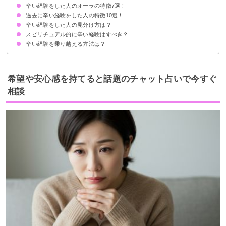
辛い経験をした人のオーラの特徴7選！
過去に辛い経験をした人の特徴10選！
オーラが明るい
包み込むようなオーラ
オーラから自信があふれている
オーラに落ち着きがある
オーラがくすんでいる
ポジティブなオーラ
オーラの色が緑
辛い経験をした人の見分け方は？
優しい
落ち着いている
色気があり大人っぽい
顔つきが穏やか
説得力がある
前向き
真面目
謙虚
努力家
周りに感謝する
スピリチュアル的に辛い経験はすべき？
他者への寄り添い方
自分との向き合い方
想定外の出来事への対処法
辛い経験を乗り越える方法は？
過去世のカルマにより不可避的に経験することも
辛い経験は自分を大きく成長させる
頼れる他者を見つける
気持ちを紙に書く
趣味に打ち込む
思いっきり笑う
休みを取る
スッキリするまで泣く
希望や安心感を持てると話題のチャット占いで今すぐ
相談