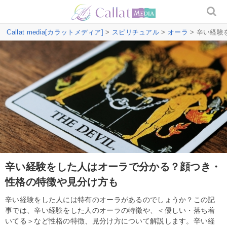
Callat media[カラットメディア]
>
スピリチュアル
>
オーラ
> 辛い経
辛い経験をした人はオーラで分かる？顔つき・
性格の特徴や見分け方も
辛い経験をした人には特有のオーラがあるのでしょうか？この記
事では、辛い経験をした人のオーラの特徴や、＜優しい・落ち着
いてる＞など性格の特徴、見分け方について解説します。辛い経