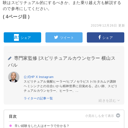
験はスピリチュアル的にするべきか、また乗り越え方も解説する
ので参考にしてください。
( 4ページ目 )
2023年12月26日 更新
シェア
ツイート
シェア
専門家監修 |
スピリチュアルカウンセラー 横山ス
バル
公式HP
X
Instagram
スピリチュアル覚醒ヒーラー/ヒプノセラピスト/カタカムナ講師
ヘミシンクとの出合いから精神世界に目覚める。占い師、スピリ
チュアルカウンセラー、ヒーラー、...
ライターの記事一覧
目次
辛い経験をした人はオーラで分かる？