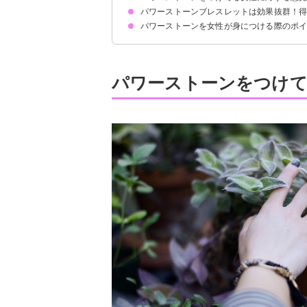
パワーストーンブレスレットは効果抜群！
ダサいと思う人が27%
おばさんらしさや胡散臭い印象を受ける
ファッションの一環だと思う
自分もパワーストーンが好き
スピチュアルで縁起が良く色合いも綺麗
パワーストーンを女性が身につける際のポ
恋愛運上昇
仕事運上昇
金運上昇
精神安定・ストレス緩和
魔除け・邪気払い
ワンピースなどのシンプルなコーデに合わせる
小粒のブレスレットを選ぶ
身につけるときは1つだけにする
パワーストーンをつけ