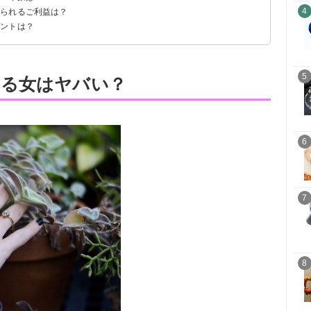
4
得られるご利益は？
イントは？
5
てる女はヤバい？
6
7
8