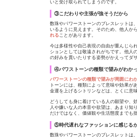
いと受け取られてしまうのです。
③こだわりや主張が強そうだから
数珠やパワーストーンのブレスレットは
いるように見えます。そのため、他人か
れる
ことがあります。
今は多様性や自己表現の自由が重んじら
ションとしては敬遠されがちです。他人
の好みを貫いたりする姿勢がかえってダ
④パワストーンの種類で望みがわか
パワーストーンの種類で望みが周囲にわ
トーンには、種類によって意味や効果が
金運を上げるシトリンなどは、とくに意
どうしても身に着けている人の願望や、
人や嫌いな人の本音や欲望は、あまり知
だけではなく、価値観や生活態度までも
⑤時代遅れなファッションに感じる
数珠やパワーストーンのブレスレットは