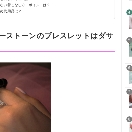
くない着こなし方・ポイントは？
ら
から
すめ代用品は？
4
ーストーンのブレスレットはダサ
5
6
7
8