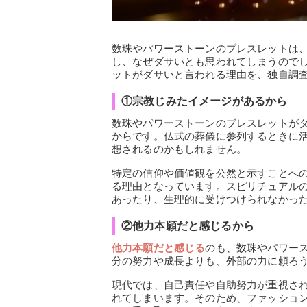
数珠やパワーストーンのブレスレットは
し、なぜダサいとも思われてしまうので
ットがダサいと言われる理由を、独自調
①宗教じみたイメージがあるから
数珠やパワーストーンのブレスレットが
からです。仏式の葬儀に参列するときに
想されるのかもしれません。
特定の信仰や価値観を公然と示すことへ
る理由となっています。スピリチュアル
あったり、生理的に受けつけられなかっ
②他力本願だと感じるから
他力本願だと感じる
のも、数珠やパワー
分の努力や成長よりも、外部の力に頼ろ
現代では、自己責任や自助努力が重視さ
れてしまいます。そのため、ファッショ