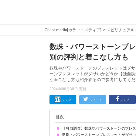
Callat media[カラットメディア]
>
スピリチュアル
数珠・パワーストーンブレ
別の評判と着こなし方も
数珠やパワーストーンのブレスレットはダサ
ーンブレスレットがダサいかどうか【独自調
な着こなし方も紹介するので参考にしてくだ
2024年08月30日 更新
シェア
ツイート
シェア
目次
【独自調査】数珠やパワーストーンのブレ
数珠・パワーストーンブレスレットがダサ
パワーストーンブレスレットをつけている男性が
パワーストーンブレスレットをつけている女性が