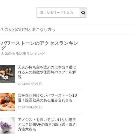
れ？男女別の評判と着こなし方も
パワーストーンのアクセスランキン
グ
人気のある記事ランキング
天珠が持ち主を選ぶのは本当？選ば
れる人の特徴や使用時のタブーを解
説
2024年07月26日
霊を寄せ付けないパワーストーン10
選！除霊効果のある組み合わせも
2024年09月06日
アメジストを置いてはいけない場所
とは？効果UPの置き場所7選・置き
方注意点も