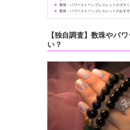
数珠・パワーストーンブレスレットのダサ
①宗教じみたイメージがあるから
②他力本願だと感じるから
③こだわりや主張が強そうだから
④パワストーンの種類で望みがわかってしまうか
⑤時代遅れなファッションに感じるから
⑥服装と合っていないように見えるから
⑦やんちゃで幼い人が身につけるイメージがある
数珠・パワーストーンブレスレットのおす
小粒のブレスレットを選ぶ
服のコーデはシンプルなものにする
身につけるときは1つだけにする
【男性】シルバーブレスレット
【女性】細めの金色ブレスレット
【男女共通】バングル
【独自調査】数珠やパワ
い？