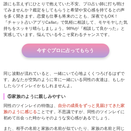
誰にも言えずにひとりで抱えていた不安、プロ占い師に打ち明け
てみませんか？鑑定をしてもらうと希望や安心感を持てるとの声
を多く聞きます。恋愛も仕事も将来のことも、深夜でもOK！
『チャット占いアプリCallat』で気軽に相談して、モヤモヤした気
持ちをスッキリ晴らしましょう。98%が『相談して良かった』と
実感しています。悩んでいる今こそ変わるチャンスです。
今すぐプロに占ってもらう
同じ波動が流れていると、一緒にいて心地よくくつろげるはずで
す。あなたが空気のように常に一緒にいる同性の友達は、もしか
したらツインレイかもしれませんよ。
⑤家族のように親しみやすい
同性のツインレイの特徴は、
自分の成長をずっと見届けてきた家
族のように感じる
ことです。不思議ですが、同性のツインレイに
初めて出会った時からそのような安心感があるでしょう。
また、相手の名前と家族の名前が似ていたり、家族の名前と同じ