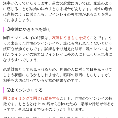
漢字が入っていたりします。男女の恋愛においては、家族のよう
に感じることが結婚の決め手となる場合があります。同性の場合
に家族のように感じたら、ツインレイの可能性があることを覚え
ておきましょう。
⑥友達にやきもちを焼く
同性のツインレイの特徴は、
友達にやきもちを焼く
ことです。や
っと出会えた同性のツインレイを、誰にも奪われたくないという
嫉妬心が湧くからです。試練を乗り越えた結果、魂のレベルを上
げたツインレイの魅力はツインレイ以外の人にも伝わり人気者に
なりやすいでしょう。
恋愛対象としても見られるため、周囲の人に対して目を光らせて
しまう状態になるかもしれません。喧嘩の原因にもなりますが、
相手を大切に想っているが故の結果なのです。
⑦よくシンクロする
同じタイミングで同じ行動をする
ことも、同性のツインレイの特
徴です。もともとは1つの魂から別れたため、思考や行動が似るか
らです。それはまるで双子のようだと言います。