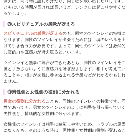
例えば、同じ時に話しかけたり、同じ歌を歌い出したりします。
ともにいる時間が長ければ長いほど、シンクロは起こりやすくな
るでしょう。
⑧スピリチュアルの感覚が冴える
スピリチュアルの感覚が冴える
のも、同性のツインレイの特徴に
なります。同性のツインレイが出会うためには、魂のレベルを上
げて引き合う力が必要です。よって、同性のツインレイは必然的
に霊的力や直感力が冴え渡るといいます。
ツインレイと無事に統合ができたあとも、同性のツインレイを二
度と手放さないように直感力を研ぎ澄まします。相手が考えてい
ることや、相手が災難に巻き込まれる予感などがわかるかもしれ
ません。
⑨男性側と女性側の役割に分かれる
男女の役割に分かれる
ことも、同性のツインレイの特徴です。同
性であっても、男女のツインレイのように相手を引っ張っていく
男性側と、情緒的な女性側に分かれます。
女性側のツインレイは相手に嫉妬しやすいため、トラブルの原因
になりがち。そのような時は、男性側と女性側の役割が変わるこ