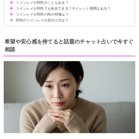
ツインレイが同性のこともある？
ツインレイが同性でも統合できる？サイレント期間はある？
ツインレイが同性や友達のこともある
ツインレイが同性でも異性でも意味は同じ
ツインレイの性別を気にする必要はない
ツインレイが同性の時の特徴は？
ツインレイが同性でも統合できる
ツインレイが同性でもサイレント期間はある
ツインレイが同性でも性エネルギーの交流もある
同性のツインレイの見分け方は？
①心のつながりを重視する
②外出先で頻繁に会う
③育った環境が似ている
④オーラが似ている
⑤家族のように親しみやすい
⑥友達にやきもちを焼く
⑦よくシンクロする
⑧スピリチュアルの感覚が冴える
⑨男性側と女性側の役割に分かれる
⑩強い恋愛感情がある
⑪それぞれの試練を乗り越える
⑫2人で生きる意味を見つける
⑬価値観が変わる
⑭お互いの成長を促進させる
①名前や誕生日に似ている部分がある
②見た目に似ている部分がある
③なぜか気が合う
希望や安心感を持てると話題のチャット占いで今すぐ
相談