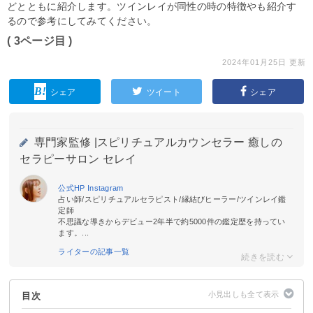
どとともに紹介します。ツインレイが同性の時の特徴やも紹介す
るので参考にしてみてください。
( 3ページ目 )
2024年01月25日 更新
シェア
ツイート
シェア
専門家監修 |
スピリチュアルカウンセラー 癒しの
セラピーサロン セレイ
公式HP
Instagram
占い師/スピリチュアルセラピスト/縁結びヒーラー/ツインレイ鑑
定師
不思議な導きからデビュー2年半で約5000件の鑑定歴を持ってい
ます。...
ライターの記事一覧
目次