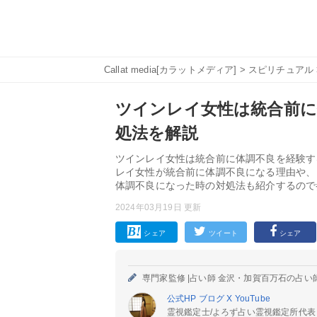
Callat media[カラットメディア]
>
スピリチュアル
ツインレイ女性は統合前に
処法を解説
ツインレイ女性は統合前に体調不良を経験す
レイ女性が統合前に体調不良になる理由や、
体調不良になった時の対処法も紹介するので
2024年03月19日 更新
シェア
ツイート
シェア
専門家監修 |
占い師 金沢・加賀百万石の占い
公式HP
ブログ
X
YouTube
霊視鑑定士/よろず占い霊視鑑定所代表