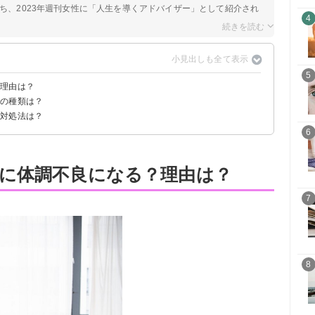
持ち、2023年週刊女性に「人生を導くアドバイザー」として紹介され
4
5
？理由は？
良の種類は？
の対処法は？
6
に体調不良になる？理由は？
7
8