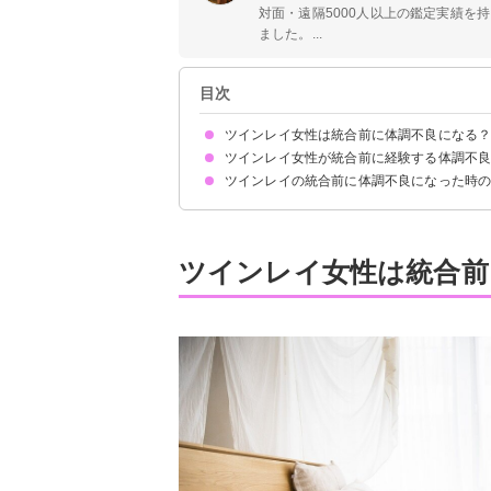
対面・遠隔5000人以上の鑑定実績を
ました。...
目次
ツインレイ女性は統合前に体調不良になる
ツインレイ女性が統合前に経験する体調不
魂の成長に伴う好転反応
魂の成長に伴うエネルギー消費による疲労
ツインレイ男性との性エネルギー交流の影響
波動が低下している
ツインレイの統合前に体調不良になった時
風邪を引く・熱が出る
不眠・過眠などの睡眠障害
頭痛・目眩
胸の痛み・動悸
子宮が疼く
医療機関を受診する
チャクラのバランスを整える
波動を上げる
十分な休息を取る
ツインレイ男性と統合できる未来を信じる
ツインレイ女性は統合前