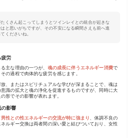
がたくさん起こってしまうとツインレイとの統合が起きな
ではと思いがちですが、その不安になる瞬間さえも前へ進
みてくださいね。
る疲労
じる主な理由の一つが、
魂の成長に伴うエネルギー消費
で
、その過程で肉体的な疲労を感じます。
解放、またはスピリチュアルな学びが深まることで、魂は
の意識の拡大と魂の浄化を促進するものですが、同時に大
良の形でその影響が表れます。
流の影響
イ男性との性エネルギーの交流が特に強まり
、体調不良の
エネルギー交換は両者間の深い愛と結びついており、女性