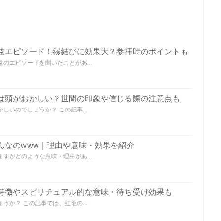
益エピソード！縁結びに効果大？参拝時のポイントも
のエピソードを聞いたことがあ...
は頭がおかしい？世間の印象や信じる際の注意点も
いのでしょうか？ この記事...
んなのwww｜理由や意味・効果を紹介
すがどのような意味・理由があ...
特徴やスピリチュアル的な意味・待ち受け効果も
か？ この記事では、虹龍の...