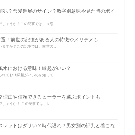
前兆？恋愛進展のサイン？数字別意味や見た時のポイ
しょうか？この記事では、＜恋...
7選！前世の記憶がある人の特徴やメリデメも
ますか？この記事では、前世の...
風水における意味！縁起がいい？
れており縁起がいいのを知って...
？理由や信頼できるヒーラーを選ぶポイントも
ょうか？ この記事では、レ...
スレットはダサい？時代遅れ？男女別の評判と着こな