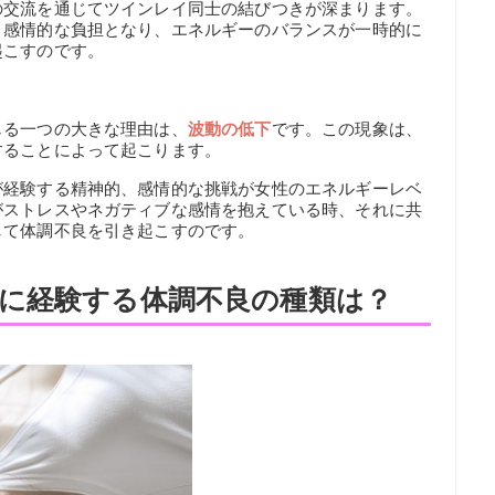
の交流を通じてツインレイ同士の結びつきが深まります。
、感情的な負担となり、エネルギーのバランスが一時的に
起こすのです。
じる一つの大きな理由は、
波動の低下
です。この現象は、
することによって起こります。
が経験する精神的、感情的な挑戦が女性のエネルギーレベ
がストレスやネガティブな感情を抱えている時、それに共
して体調不良を引き起こすのです。
に経験する体調不良の種類は？