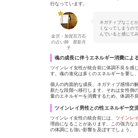
行なっています。
ネガティブなこと
くなってしまうの
んでいると感じて
金沢・加賀百万石
の占い師 星影月
子
魂の成長に伴うエネルギー消費によ
ツインレイ女性が統合前に体調不良を感
す。魂の進化は多くのエネルギーを要し
個人の内面的な成長、ネガティブ感情の
新たな段階へ移行します。それは女性側
量のエネルギーを消費するため、体調不
ツインレイ男性との性エネルギー交
ツインレイ女性の統合前には、
ツインレ
理由になることがあります。この強力な
の体調にも強い影響を及ぼすでしょう。