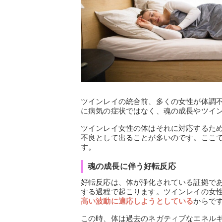
ツインレイの統合前、多くの女性が体調
に病気の症状ではなく、魂の成長やツイ
ツインレイ女性の体はそれに対応するた
不良として出ることが多いのです。ここ
す。
魂の成長に伴う好転反応
好転反応は、体が浄化されている証拠で
する過程で起こります。ツインレイの女
高い波動に適応しようとしている
からで
この時、体は過去のネガティブなエネル