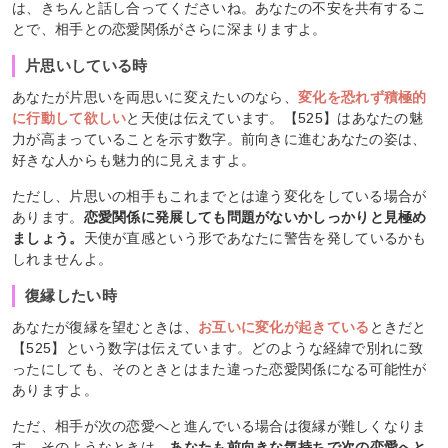
は、きちんと話し合ってくださいね。あなたの不安を共有するこ
とで、相手との恋愛関係がさらに深まりますよ。
片思いしている時
あなたが片思いを両思いに変えたいのなら、
変化を恐れず積極的
に行動して欲しい
と天使は伝えています。【525】はあなたの魅
力が高まっていることを示す数字。前向きに進むあなたの姿は、
好きな人からも魅力的に見えますよ。
ただし、片思いの相手もこれまでとは違う変化をしている場合が
あります。
恋愛関係に発展しても問題がないかしっかりと見極め
ましょう。
天使が直感という形であなたに警告を発しているかも
しれませんよ。
復縁したい時
あなたが復縁を望むときは、
お互いに変化が起きている
ときだと
【525】という数字は伝えています。どのような経緯で別れに致
ったにしても、そのときとはまた違った恋愛関係になる可能性が
ありますよ。
ただ、相手が次の恋愛へと進んでいる場合は復縁が難しくなりま
す。そのようなときは、
あなたも前向きな気持ちで次の恋愛へと