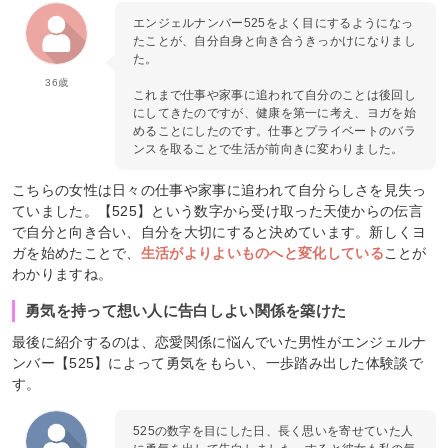
エンジェルナンバー525をよく目にするようになっ
たことが、自分自身と向き合うきっかけになりまし
た。
36歳
これまで仕事や家事に追われて自分のことは後回し
にしてきたのですが、健康を第一に考え、ヨガを始
めることにしたのです。仕事とプライベートのバラ
ンスを取ることで生活が前向きに変わりました。
こちらの女性は日々の仕事や家事に追われて自分らしさを見失っ
ていました。【525】という数字から受け取った天使からの伝言
で自分と向き合い、自分を大切にすると決めています。新しくヨ
ガを始めたことで、
生活がよりよいものへと変化している
ことが
わかりますね。
勇気を持って想い人に告白しよい関係を築けた
最後に紹介するのは、恋愛関係に悩んでいた男性がエンジェルナ
ンバー【525】によって勇気をもらい、一歩踏み出した体験談で
す。
525の数字を目にした日、長く思いを寄せていた人