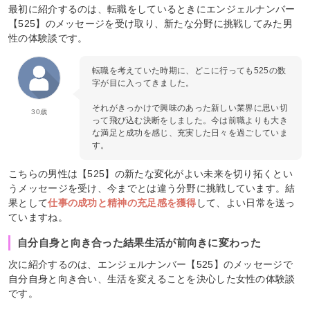
最初に紹介するのは、転職をしているときにエンジェルナンバー
【525】のメッセージを受け取り、新たな分野に挑戦してみた男
性の体験談です。
転職を考えていた時期に、どこに行っても525の数
字が目に入ってきました。
それがきっかけで興味のあった新しい業界に思い切
30歳
って飛び込む決断をしました。今は前職よりも大き
な満足と成功を感じ、充実した日々を過ごしていま
す。
こちらの男性は【525】の新たな変化がよい未来を切り拓くとい
うメッセージを受け、今までとは違う分野に挑戦しています。結
果として
仕事の成功と精神の充足感を獲得
して、よい日常を送っ
ていますね。
自分自身と向き合った結果生活が前向きに変わった
次に紹介するのは、エンジェルナンバー【525】のメッセージで
自分自身と向き合い、生活を変えることを決心した女性の体験談
です。