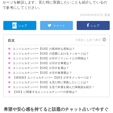
セージを解説します。見た時に実践したいことも紹介しているの
で参考にしてください。
2024年09月07日 更新
シェア
ツイート
シェア
目次
エンジェルナンバー【525】の基本的な意味は？
エンジェルナンバー【525】の恋愛におけるメッセージは？
経済的な自立を迎えます
変化に適応してください
周りにエネルギーを与えてください
エンジェルナンバー【525】が示すツインレイとの関係は？
片思いしている時
復縁したい時
恋人との関係について
エンジェルナンバー【525】が示す仕事運は？
焦ると悪い方向に進むので注意しましょう
サイレント期間の場合
エンジェルナンバー【525】が示す金運は？
エンジェルナンバー【525】が示す健康運は？
【状況別】エンジェルナンバー【525】が示すメッセージは？
エンジェルナンバー【525】を見た時に実践したいことは？
何度も【525】を見る場合
時計で【525】を見る場合
エンジェルナンバー【525】を見て幸運を掴んだ体験談を紹介！
新しいことに挑戦する
流行に乗ってみる
色々な人と出会う
【525】に関連するエンジェルナンバーの意味は？
転職を機に新しい業界へ入り成功した
自分自身と向き合った結果生活が前向きに変わった
勇気を持って想い人に告白しよい関係を築けた
エンジェルナンバー【2525】
エンジェルナンバー【523】
エンジェルナンバー【533】
エンジェルナンバー【535】
エンジェルナンバー【545】
希望や安心感を持てると話題のチャット占いで今すぐ