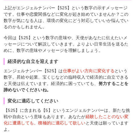
上記がエンジェルナンバー【525】という数字の示すメッセージ
です。仕事や恋愛関係などに変化が起き始めていませんか？この
数字が気になる人は、環境の変化にどう対応していいか悩んでい
るのかもしれません。
今回は【525】という数字の意味や、天使があなたに伝えたいメ
ッセージについて解説していきます。よりよい日常生活を送るた
めに、数字の意味やメッセージを理解しましょう。
経済的な自立を迎えます
エンジェルナンバー【525】は
仕事がよい方向に変化する
という
数字。昇給や起業、宝くじなどの臨時収入で経済的に自立できる
と天使は伝えています。経済的に困っていても、
努力することを
諦めないでくださいね。
変化に適応してください
【525】に含まれる【5】というエンジェルナンバーは、新たな挑
戦や自由という意味もあります。あなたが
経験したことのない変
化に遭遇しても、積極的に適応して欲しい
と天使は願っています
よ。