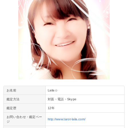
お名前
Laila☆
鑑定方法
対面・電話・Skype
鑑定歴
12年
お問い合わせ・鑑定ペー
http://www.tarot-laila.com/
ジ