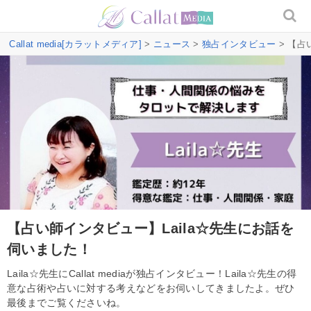
Callat media[カラットメディア]
>
ニュース
>
独占インタビュー
> 【占
【占い師インタビュー】Laila☆先生にお話を
伺いました！
Laila☆先生にCallat mediaが独占インタビュー！Laila☆先生の得
意な占術や占いに対する考えなどをお伺いしてきましたよ。ぜひ
最後までご覧くださいね。