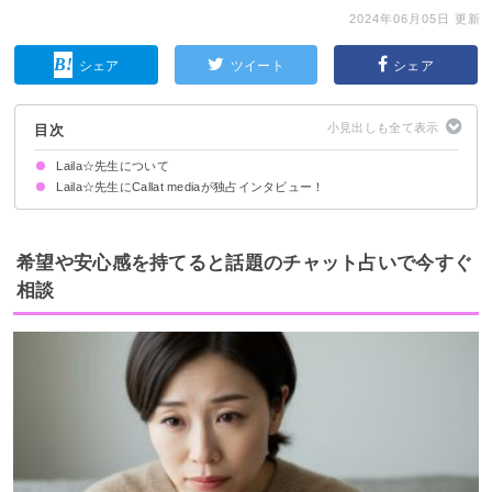
2024年06月05日 更新
シェア
ツイート
シェア
目次
Laila☆先生について
Laila☆先生にCallat mediaが独占インタビュー！
占い師として活動を始めたきっかけ
お客様はどんな方が多いですか？
使用する占術や鑑定の流れ・特徴を教えてください！
鑑定に際して気をつけていることや、心がけていることは何ですか？
先生が得意な相談内容は何ですか？
お客様に言われて嬉しかった言葉・心に残るエピソードについて教えてくだ
さい！
希望や安心感を持てると話題のチャット占いで今すぐ
相談