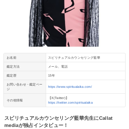
お名前
スピリチュアルカウンセリング藍華
鑑定方法
メール、電話
鑑定歴
15年
お問い合わせ・鑑定ペー
https://www.spiritualaika.com/
ジ
【X(Twitter)】
その他情報
https://twitter.com/spiritualaika
スピリチュアルカウンセリング藍華先生にCallat
mediaが独占インタビュー！