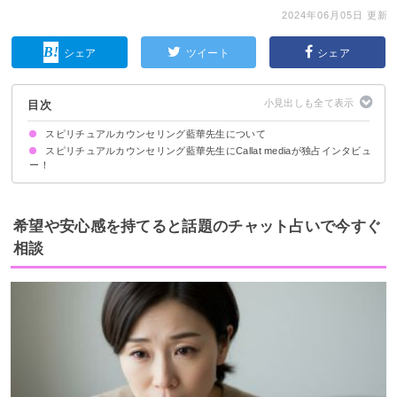
2024年06月05日 更新
シェア
ツイート
シェア
目次
スピリチュアルカウンセリング藍華先生について
スピリチュアルカウンセリング藍華先生にCallat mediaが独占インタビュ
ー！
占い師として活動を始めたきっかけ
お客様はどんな方が多いですか？
使用する占術や鑑定の流れ・特徴を教えてください！
鑑定に際して気をつけていることや、心がけていることは何ですか？
先生が得意な相談内容は何ですか？
お客様に言われて嬉しかった言葉・心に残るエピソードについて教えてくだ
さい！
希望や安心感を持てると話題のチャット占いで今すぐ
相談