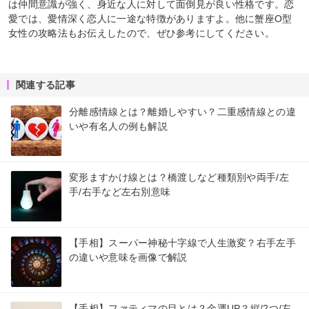
は仲間意識が強く、身近な人に対して面倒見が良い性格です。恋
愛では、愛情深く恋人に一途な特徴がありますよ。他に蟹座O型
女性の攻略法もお伝えしたので、ぜひ参考にしてください。
関連する記事
分離感情線とは？離婚しやすい？二重感情線との違
いや有名人の例も解説
変形ますかけ線とは？橋渡しなど種類別や両手/左
手/右手など左右別意味
【手相】スーパー神秘十字線で人生激変？右手左手
の違いや意味を画像で解説
【手相】ファティマの目とは？金運UP？縦/2つ/左