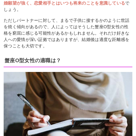
婚願望が強く、恋愛相手とはいつも将来のことを意識している
で
しょう。
ただしパートナーに対して、まるで子供に接するかのように世話
を焼く傾向があるので、人によってはそうした蟹座O型女性の性
格を窮屈に感じる可能性があるかもしれません。それだけ好きな
人への愛情が深い証拠ではありますが、結婚後は適度な距離感を
保つことも大切です。
蟹座O型女性の適職は？