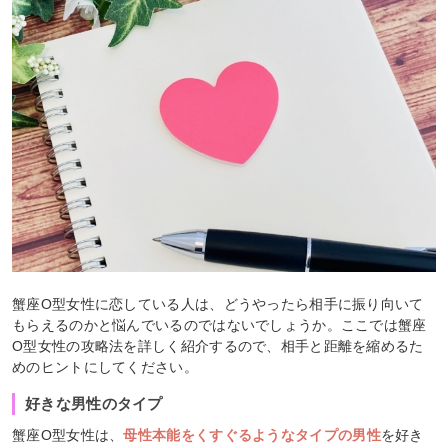
蟹座O型女性に恋している人は、どうやったら相手に振り向いて
もらえるのかと悩んでいるのではないでしょうか。ここでは蟹座
O型女性の攻略法を詳しく紹介するので、相手と距離を縮めるた
めのヒントにしてください。
好きな男性のタイプ
蟹座O型女性は、
母性本能をくすぐるようなタイプの男性
を好き