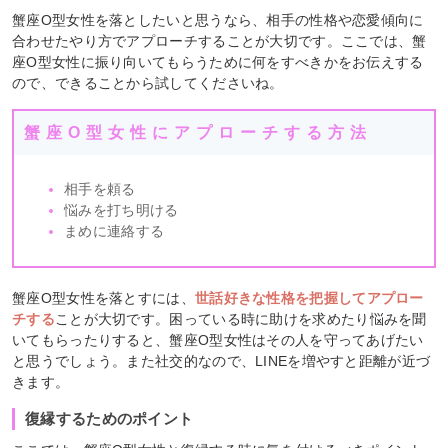
蟹座O型女性を落としたいと思うなら、相手の性格や恋愛傾向に
合わせたやり方でアプローチすることが大切です。ここでは、蟹
座O型女性に振り向いてもらうために何をすべきかをお伝えする
ので、できることから試してくださいね。
蟹座O型女性にアプローチする方法
相手を頼る
悩みを打ち明ける
まめに連絡する
蟹座O型女性を落とすには、
世話好きな性格を把握してアプロー
チする
ことが大切です。困っている時に助けを求めたり悩みを聞
いてもらったりすると、蟹座O型女性はその人を守ってあげたい
と思うでしょう。また社交的なので、LINEを増やすと距離が近づ
きます。
復縁するためのポイント