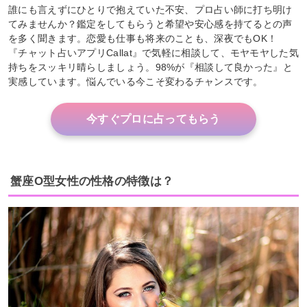
誰にも言えずにひとりで抱えていた不安、プロ占い師に打ち明け
てみませんか？鑑定をしてもらうと希望や安心感を持てるとの声
を多く聞きます。恋愛も仕事も将来のことも、深夜でもOK！
『チャット占いアプリCallat』で気軽に相談して、モヤモヤした気
持ちをスッキリ晴らしましょう。98%が『相談して良かった』と
実感しています。悩んでいる今こそ変わるチャンスです。
今すぐプロに占ってもらう
蟹座O型女性の性格の特徴は？