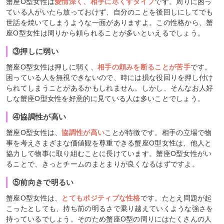
蟹座O型女性は
愛情深く、相手に尽くすタイプ
です。周りに困っ
ている人がいたら放っておけず、自分のことを後回しにしてでも
世話を焼いてしまうような一面がありますよ。この性格から、蟹
座O型女性は周りから頼られることが多いといえるでしょう。
③押しに弱い
蟹座O型女性は押しに弱く、
相手の頼みを断ることが苦手
です。
困っている人を無視できないので、時には損な役回りを押し付け
られてしまうことがあるかもしれません。しかし、そんなお人好
しな蟹座O型女性を好意的に見ている人は多いことでしょう。
④協調性が高い
蟹座O型女性は、
協調性が高い
ことが特徴です。相手の立場で物
事を考えさまざまな価値観を尊重できる蟹座O型女性は、他人と
協力して物事に取り組むことに長けています。蟹座O型女性がい
ることで、きっとチームのまとまりが良くなるはずですよ。
⑤前向きで明るい
蟹座O型女性は、
とてもポジティブな性格
です。たとえ問題が起
こったとしても、持ち前の明るさで乗り越えていくような強さを
持っているでしょう。そのため蟹座O型の周りにはたくさんの人