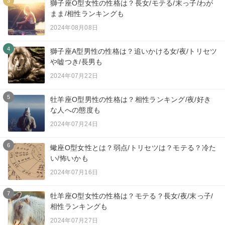
3
獅子座O型女性の性格は？長女/モテる/末っ子/わが
まま/相性ランキングも
2024年08月08日
4
獅子座A型男性の性格は？追いかける女/夜/トリセツ
や嘘つき/長男も
2024年07月22日
5
牡羊座O型男性の性格は？相性ランキング/夜/好き
な人への態度も
2024年07月24日
6
蠍座O型女性とは？弱点/トリセツは？モテる？冷た
い/怖いかも
2024年07月16日
7
牡羊座O型女性の性格は？モテる？長女/夜/末っ子/
相性ランキングも
2024年07月27日