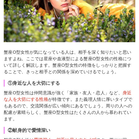
蟹座O型女性が気になっている人は、相手を深く知りたいと思い
ますよね。ここでは星座や血液型による蟹座O型女性の性格につ
いて詳しく解説します。蟹座O型女性の特徴をしっかりと把握す
ることで、きっと相手との関係を深めていけるでしょう。
①身近な人を大切にする
蟹座O型女性は仲間意識が強く「家族・友人・恋人」など、
身近
な人を大切にする性格
が特徴です。また義理人情に厚いタイプで
もあるので、交流関係が広い傾向にあるでしょう。周りの人への
配慮が素晴らしく、蟹座O型女性はたくさんの人から慕われてい
ます。
②献身的で愛情深い