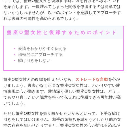
ここでは、蟹座O型女性と復縁する時に気を付けるべきポイント
を紹介します。一度壊れてしまった関係を修復するのは簡単では
ないかもしれませんが、以下のポイントを意識してアプローチす
れば復縁の可能性を高められるでしょう。
蟹座O型女性と復縁するためのポイント
愛情をわかりやすく伝える
積極的にアプローチする
駆け引きをしない
蟹座O型女性との復縁を叶えたいなら、
ストレートな言動
を心が
けましょう。裏表がなく正直な蟹座O型女性は、わかりやすい愛
情表現に心が動きます。愛情深く優しい蟹座O型女性は、どうし
てもやり直したいと誠意を持って伝えれば復縁できる可能性が高
いでしょう。
ただし蟹座O型女性を振り向かせたいからといって、下手な駆け
引きをしてはいけません。相手の気持ちを試そうとしたり他の女
性の存在を匂わせたりすると、蟹座O型女性の心が離れる恐れが