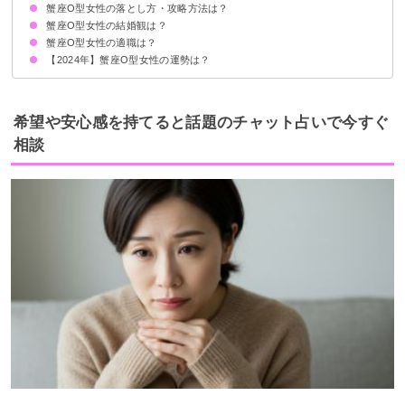
蟹座O型女性の落とし方・攻略方法は？
第5位：山羊座AB型男性
第4位：蟹座B型男性
第3位：牡牛座O型男性
第2位：魚座AB型男性
第1位：蠍座O型男性
蟹座O型女性の結婚観は？
好きな男性のタイプ
好きな人・本気で脈がある人に取る態度
おすすめのアプローチ方法
復縁するためのポイント
蟹座O型女性の適職は？
【2024年】蟹座O型女性の運勢は？
希望や安心感を持てると話題のチャット占いで今すぐ
相談