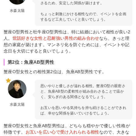
さるため、安定した関係が築けます。
水森太陽
ちょっと刺激にかける相性なので、イベントを企画
するなど工夫していくと良いでしょう。
蟹座O型男性と牡牛座O型男性は、特に結婚において相性が良い2
人。
世話好きな女性と忍耐強い男性の組み合わせ
なら、きっと理
想の家庭が築けます。マンネリ化を防ぐためには、イベントや記
念日を大切にすると良いでしょう。
第2位：魚座AB型男性
蟹座O型女性との相性第2位は、魚座AB型男性です。
思いやりと優しさが溢れる相性。蟹座O型の親密さ
と、魚座AB型の柔軟性が組み合わさることで温か
く、安らぎのある関係となるでしょう。
水森太陽
お互いを思いやる気持ちを持ち続けることができれ
ば、幸せな関係を築いていけるでしょう。
蟹座O型女性と魚座AB型男性は、どちらも穏やかで優しい性格が
特徴です。
お互いを広い心で受け入れられる相性
なので、大きな