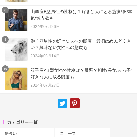
8
山羊座B型男性の性格は？好きな人にとる態度/夜/本
気/独占欲も
2024年07月26日
9
獅子座男性の好きな人への態度！最初はめんどくさ
い？興味ない女性への態度も
2024年08月14日
10
双子座AB型女性の性格は？最悪？相性/長女/末っ子/
好きな人に取る態度も
2024年07月27日
カテゴリー一覧
夢占い
ニュース