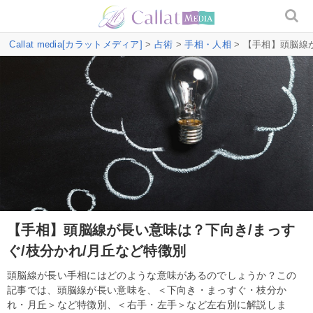
Callat media[カラットメディア]
>
占術
>
手相・人相
> 【手相】頭脳線
【手相】頭脳線が長い意味は？下向き/まっす
ぐ/枝分かれ/月丘など特徴別
頭脳線が長い手相にはどのような意味があるのでしょうか？この
記事では、頭脳線が長い意味を、＜下向き・まっすぐ・枝分か
れ・月丘＞など特徴別、＜右手・左手＞など左右別に解説しま