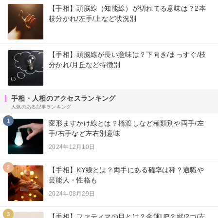
【手相】頭脳線（知能線）が切れてる意味は？2本
枝分かれ/左手/上など状況別
【手相】頭脳線が長い意味は？下向き/まっすぐ/枝
分かれ/月丘など特徴別
手相・人相のアクセスランキング
人気のある記事ランキング
1
変形ますかけ線とは？橋渡しなど種類別や両手/左
手/右手など左右別意味
2024年12月10日
2
【手相】KY線とは？両手にある確率は稀？適職や
芸能人・性格も
2024年08月29日
3
【手相】ファティマの目とは？金運UP？縦/2つ/左