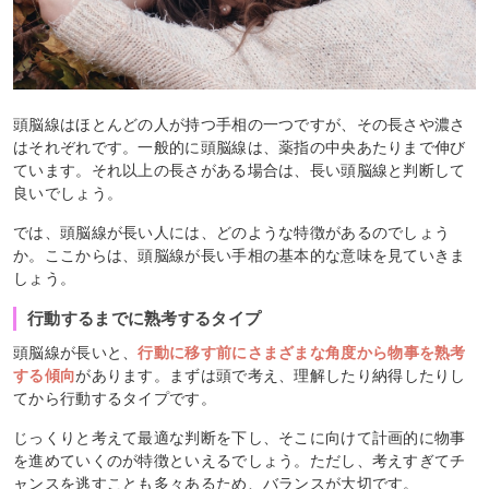
頭脳線はほとんどの人が持つ手相の一つですが、その長さや濃さ
はそれぞれです。一般的に頭脳線は、薬指の中央あたりまで伸び
ています。それ以上の長さがある場合は、長い頭脳線と判断して
良いでしょう。
では、頭脳線が長い人には、どのような特徴があるのでしょう
か。ここからは、頭脳線が長い手相の基本的な意味を見ていきま
しょう。
行動するまでに熟考するタイプ
頭脳線が長いと、
行動に移す前にさまざまな角度から物事を熟考
する傾向
があります。まずは頭で考え、理解したり納得したりし
てから行動するタイプです。
じっくりと考えて最適な判断を下し、そこに向けて計画的に物事
を進めていくのが特徴といえるでしょう。ただし、考えすぎてチ
ャンスを逃すことも多々あるため、バランスが大切です。