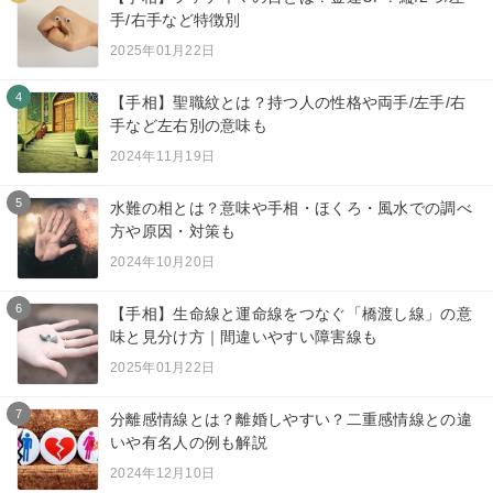
手/右手など特徴別
2025年01月22日
4
【手相】聖職紋とは？持つ人の性格や両手/左手/右
手など左右別の意味も
2024年11月19日
5
水難の相とは？意味や手相・ほくろ・風水での調べ
方や原因・対策も
2024年10月20日
6
【手相】生命線と運命線をつなぐ「橋渡し線」の意
味と見分け方｜間違いやすい障害線も
2025年01月22日
7
分離感情線とは？離婚しやすい？二重感情線との違
いや有名人の例も解説
2024年12月10日