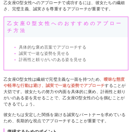
乙女座O型女性へのアプローチで成功するには、彼女たちの繊細
さ、完璧主義、誠実さを尊重するアプローチが重要です。
乙女座O型女性へのおすすめのアプロー
チ方法
具体的な褒め言葉でアプローチする
誠実で一途な姿勢を見せる
計画性と頼りがいのある姿を見せる
乙女座O型女性は繊細で完璧主義な一面を持つため、
曖昧な態度
や軽率な行動は避け、誠実で一途な姿勢でアプローチ
することが
大切です。彼女たちの努力や内面を具体的に褒め、計画性と頼り
がいのある姿を見せることで、乙女座O型女性の心を掴むことが
できるでしょう。
彼女たちは安定した関係を築ける誠実なパートナーを求めている
ため、長期的な視点でアプローチすることが重要です。
復縁するためのポイント