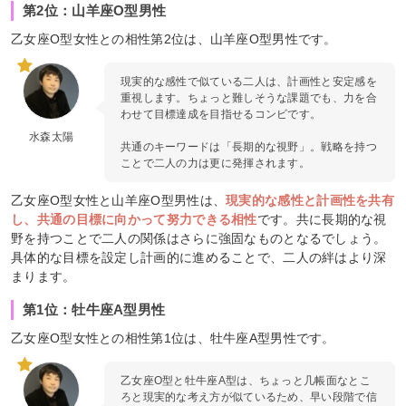
第2位：山羊座O型男性
乙女座O型女性との相性第2位は、山羊座O型男性です。
現実的な感性で似ている二人は、計画性と安定感を
重視します。ちょっと難しそうな課題でも、力を合
わせて目標達成を目指せるコンビです。
水森太陽
共通のキーワードは「長期的な視野」。戦略を持つ
ことで二人の力は更に発揮されます。
乙女座O型女性と山羊座O型男性は、
現実的な感性と計画性を共有
し、共通の目標に向かって努力できる相性
です。共に長期的な視
野を持つことで二人の関係はさらに強固なものとなるでしょう。
具体的な目標を設定し計画的に進めることで、二人の絆はより深
まります。
第1位：牡牛座A型男性
乙女座O型女性との相性第1位は、牡牛座A型男性です。
乙女座O型と牡牛座A型は、ちょっと几帳面なとこ
ろと現実的な考え方が似ているため、早い段階で信