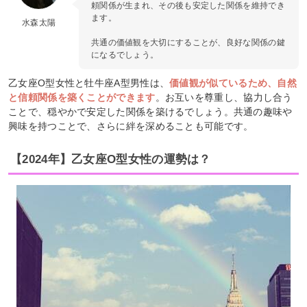
頼関係が生まれ、その後も安定した関係を維持でき
ます。
水森太陽
共通の価値観を大切にすることが、良好な関係の鍵
になるでしょう。
乙女座O型女性と牡牛座A型男性は、
価値観が似ているため、自然
と信頼関係を築くことができます
。お互いを尊重し、協力し合う
ことで、穏やかで安定した関係を築けるでしょう。共通の趣味や
興味を持つことで、さらに絆を深めることも可能です。
【2024年】乙女座O型女性の運勢は？