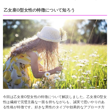
乙女座O型女性の特徴について知ろう
今回は乙女座O型女性の特徴について解説しました。乙女座O型女
性は繊細で完璧主義な一面を持ちながらも、誠実で思いやりのあ
る性格が特徴です。好きな男性のタイプや効果的なアプローチ方