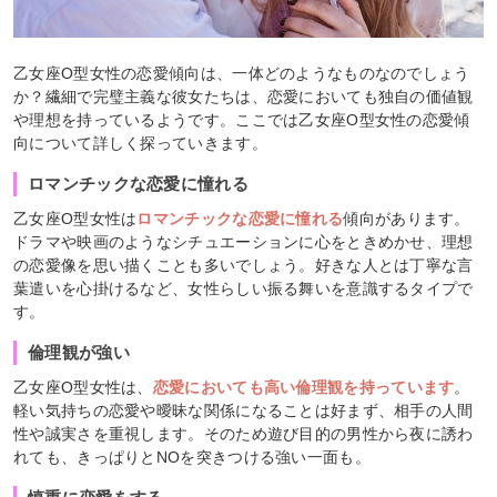
乙女座O型女性の恋愛傾向は、一体どのようなものなのでしょう
か？繊細で完璧主義な彼女たちは、恋愛においても独自の価値観
や理想を持っているようです。ここでは乙女座O型女性の恋愛傾
向について詳しく探っていきます。
ロマンチックな恋愛に憧れる
乙女座O型女性は
ロマンチックな恋愛に憧れる
傾向があります。
ドラマや映画のようなシチュエーションに心をときめかせ、理想
の恋愛像を思い描くことも多いでしょう。好きな人とは丁寧な言
葉遣いを心掛けるなど、女性らしい振る舞いを意識するタイプで
す。
倫理観が強い
乙女座O型女性は、
恋愛においても高い倫理観を持っています
。
軽い気持ちの恋愛や曖昧な関係になることは好まず、相手の人間
性や誠実さを重視します。そのため遊び目的の男性から夜に誘わ
れても、きっぱりとNOを突きつける強い一面も。