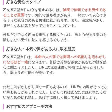
好きな男性のタイプ
乙女座O型女性の心を射止めるには、
誠実で信頼できる男性であ
ることが重要
です。知的で落ち着きがあり、一緒にいて安心でき
るような包容力のある男性に惹かれます。また、清潔感があり、
身だしなみに気を配っていることもポイント。
外見だけでなく内面を重視する彼女たちは、向上心があり努力を
惜しまない男性に魅力を感じるでしょう。
好きな人・本気で脈がある人に取る態度
乙女座O型女性は、
本命の人の前では周囲への気配りを忘れがち
になるほど一途
になります。普段は冷静な彼女があなたの話を熱
心に聞こうとしたり、LINEの返信速度が格段に上がったりした
ら、脈ありの可能性が高いです。
ただし恥ずかしがり屋な一面もあるので、LINEの内容がそっけな
い時もあるかもしれません。しかしそれはあなたに嫌われたくな
いがための照れ隠し。めげずに優しく接してあげましょう。
おすすめのアプローチ方法