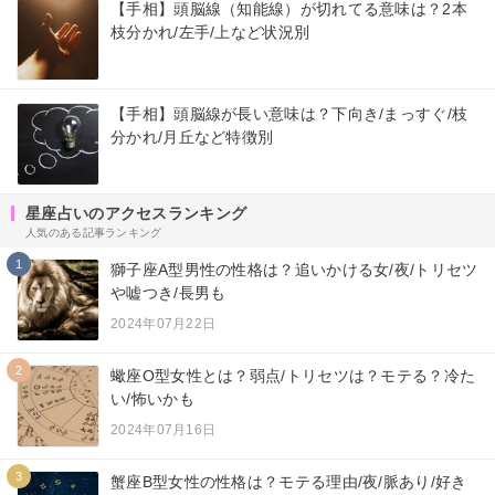
【手相】頭脳線（知能線）が切れてる意味は？2本
枝分かれ/左手/上など状況別
【手相】頭脳線が長い意味は？下向き/まっすぐ/枝
分かれ/月丘など特徴別
星座占いのアクセスランキング
人気のある記事ランキング
1
獅子座A型男性の性格は？追いかける女/夜/トリセツ
や嘘つき/長男も
2024年07月22日
2
蠍座O型女性とは？弱点/トリセツは？モテる？冷た
い/怖いかも
2024年07月16日
3
蟹座B型女性の性格は？モテる理由/夜/脈あり/好き