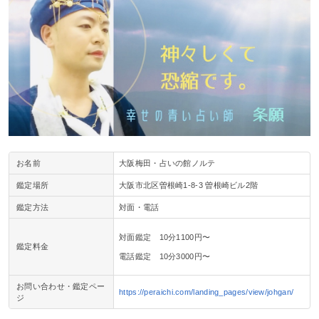
お名前
大阪梅田・占いの館ノルテ
鑑定場所
大阪市北区曽根崎1-8-3 曽根崎ビル2階
鑑定方法
対面・電話
対面鑑定 10分1100円〜
鑑定料金
電話鑑定 10分3000円〜
お問い合わせ・鑑定ペー
https://peraichi.com/landing_pages/view/johgan/
ジ