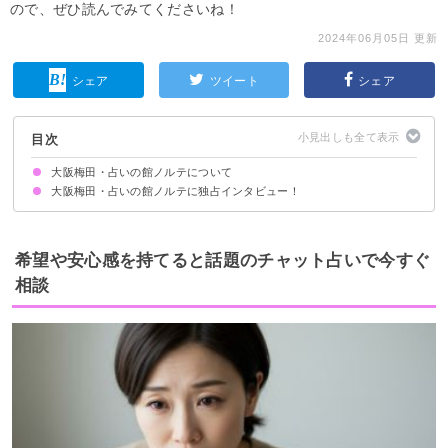
ので、ぜひ読んでみてくださいね！
2024年06月05日 更新
シェア
ツイート
シェア
目次
大阪梅田・占いの館ノルテについて
大阪梅田・占いの館ノルテに独占インタビュー！
占い館としての理念やビジョンを教えてください
理念やビジョンのために占い館として取り組んでいることはありますか？
占い館のサービス内容やコースの概要を教えてください
利用者はどのような方が多いですか？
「これだけは他社のサービスに負けない」といった強みや魅力を教えてくだ
占い館に在籍している先生について教えてください！
先生が人気な理由を教えてください！
さい。
希望や安心感を持てると話題のチャット占いで今すぐ
相談