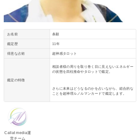
お名前
条願
鑑定歴
11年
得意な占術
超神感タロット
相談者様の周りを取り巻く目に見えないエネルギー
の状態を四柱推命やタロットで鑑定。
鑑定の特徴
さらに未来はどうなるのかを占いながら、総合的な
ことを超神理ルノルマンカードで鑑定します。
Callat media運
営チーム