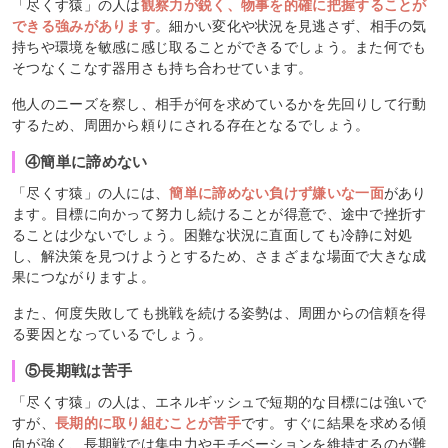
「尽くす猿」の人は
観察力が鋭く、物事を的確に把握することが
できる強みがあります
。細かい変化や状況を見逃さず、相手の気
持ちや環境を敏感に感じ取ることができるでしょう。また何でも
そつなくこなす器用さも持ち合わせています。
他人のニーズを察し、相手が何を求めているかを先回りして行動
するため、周囲から頼りにされる存在となるでしょう。
④簡単に諦めない
「尽くす猿」の人には、
簡単に諦めない負けず嫌いな一面
があり
ます。目標に向かって努力し続けることが得意で、途中で挫折す
ることは少ないでしょう。困難な状況に直面しても冷静に対処
し、解決策を見つけようとするため、さまざまな場面で大きな成
果につながりますよ。
また、何度失敗しても挑戦を続ける姿勢は、周囲からの信頼を得
る要因となっているでしょう。
⑤長期戦は苦手
「尽くす猿」の人は、エネルギッシュで短期的な目標には強いで
すが、
長期的に取り組むことが苦手
です。すぐに結果を求める傾
向が強く、長期戦では集中力やモチベーションを維持するのが難