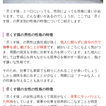
「尽くす猿」と一口にいっても、性別によっても性格に違いがあ
ります。では、どんな違いがあるのでしょうか。ここでは「尽く
す猿」の男女別の性格の特徴についてご紹介します。
尽くす猿の男性の性格の特徴
「尽くす猿」の男性は責任感が強く、
他人に頼らずに自分の力で
物事を成し遂げることが得意
です。細かいところにもよく気がつ
き、周囲の状況を冷静に分析する力を持っています。また他人に
対しては警戒心を持ちながらも競争心を燃やす一面があり、負け
ず嫌いな性格です。
そのため、仕事でも家庭でも頼りにされることが多いでしょう。
しかし感情を表に出すことが少なく、周囲には「クールな人」と
の印象を与えることもありますよ。
尽くす猿の女性の性格の特徴
「尽くす猿」の女性は明るくて屈折がなく、
非常にサッパリとし
た性格
をしています。家事や仕事を効率的にこなすことが得意