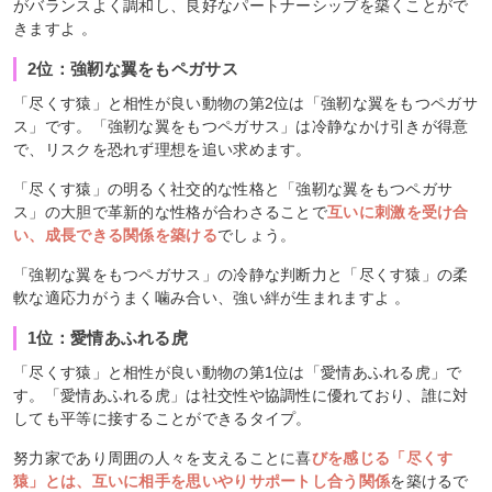
がバランスよく調和し、良好なパートナーシップを築くことがで
きますよ 。
2位：強靭な翼をもペガサス
「尽くす猿」と相性が良い動物の第2位は「強靭な翼をもつペガサ
ス」です。「強靭な翼をもつペガサス」は冷静なかけ引きが得意
で、リスクを恐れず理想を追い求めます。
「尽くす猿」の明るく社交的な性格と「強靭な翼をもつペガサ
ス」の大胆で革新的な性格が合わさることで
互いに刺激を受け合
い、成長できる関係を築ける
でしょう。
「強靭な翼をもつペガサス」の冷静な判断力と「尽くす猿」の柔
軟な適応力がうまく噛み合い、強い絆が生まれますよ 。
1位：愛情あふれる虎
「尽くす猿」と相性が良い動物の第1位は「愛情あふれる虎」で
す。「愛情あふれる虎」は社交性や協調性に優れており、誰に対
しても平等に接することができるタイプ。
努力家であり周囲の人々を支えることに喜
びを感じる「尽くす
猿」とは、互いに相手を思いやりサポートし合う関係
を築けるで