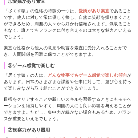
①愛嬌があり素直
「尽くす猿」の性格の特徴の一つは、
愛嬌があり素直
であること
です。他人に対して常に優しく接し、自然に笑顔を振りまくこと
ができるため、周囲の人々から好かれ信頼されます。気取ること
もなく、誰とでもフランクに付き合えるのは大きな魅力といえる
でしょう。
素直な性格から他人の意見や助言を素直に受け入れることがで
き、人間関係を円滑に保つことができますよ。
②ゲーム感覚で楽しむ
「尽くす猿」の人は、
どんな物事でもゲーム感覚で楽しむ傾向
が
あります。日常のさまざまな課題や仕事に対して、遊び心を持っ
て楽しみながら取り組むことができるでしょう。
目標をクリアすることや新しいスキルを習得するときにもモチベ
ーションを維持しやすく、周囲の人にも良い影響を与えることが
できますよ。ただし、集中力が続かない場合もあるため、バラン
スが重要といえるでしょう。
③観察力があり器用