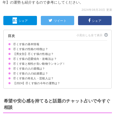
年】の運勢も紹介するので参考にしてください。
2024年08月20日 更新
シェア
ツイート
シェア
目次
尽くす猿の基本情報
尽くす猿の性格の特徴は？
【男女別】尽くす猿の性格は？
①愛嬌があり素直
②ゲーム感覚で楽しむ
③観察力があり器用
④簡単に諦めない
⑤長期戦は苦手
尽くす猿の恋愛傾向・攻略法は？
尽くす猿の男性の性格の特徴
尽くす猿の女性の性格の特徴
尽くす猿と相性が良い動物ランキング！
好きなタイプ
攻略法・落とし方
尽くす猿の人の適職は？
5位：統率力のあるライオン
4位：穏やかな狼
3位：サービス精神旺盛な子守熊
2位：強靭な翼をもペガサス
1位：愛情あふれる虎
尽くす猿の人の結婚運は？
尽くす猿の有名人・芸能人は？
【2024】尽くす猿の今年の運勢は？
希望や安心感を持てると話題のチャット占いで今すぐ
相談