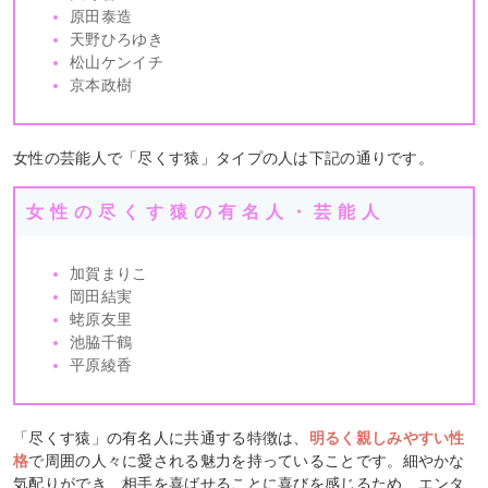
原田泰造
天野ひろゆき
松山ケンイチ
京本政樹
女性の芸能人で「尽くす猿」タイプの人は下記の通りです。
女性の尽くす猿の有名人・芸能人
加賀まりこ
岡田結実
蛯原友里
池脇千鶴
平原綾香
「尽くす猿」の有名人に共通する特徴は、
明るく親しみやすい性
格
で周囲の人々に愛される魅力を持っていることです。細やかな
気配りができ、相手を喜ばせることに喜びを感じるため、エンタ