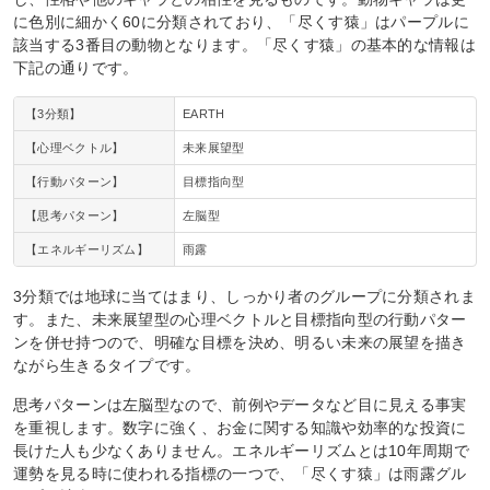
に色別に細かく60に分類されており、「尽くす猿」はパープルに
該当する3番目の動物となります。「尽くす猿」の基本的な情報は
下記の通りです。
【3分類】
EARTH
【心理ベクトル】
未来展望型
【行動パターン】
目標指向型
【思考パターン】
左脳型
【エネルギーリズム】
雨露
3分類では地球に当てはまり、しっかり者のグループに分類されま
す。また、未来展望型の心理ベクトルと目標指向型の行動パター
ンを併せ持つので、明確な目標を決め、明るい未来の展望を描き
ながら生きるタイプです。
思考パターンは左脳型なので、前例やデータなど目に見える事実
を重視します。数字に強く、お金に関する知識や効率的な投資に
長けた人も少なくありません。エネルギーリズムとは10年周期で
運勢を見る時に使われる指標の一つで、「尽くす猿」は雨露グル