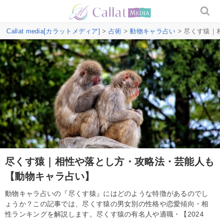
Callat media[カラットメディア]
>
占術
>
動物キャラ占い
> 尽くす猿
尽くす猿｜相性や落とし方・攻略法・芸能人も
【動物キャラ占い】
動物キャラ占いの『尽くす猿』にはどのような特徴があるのでし
ょうか？この記事では、尽くす猿の男女別の性格や恋愛傾向・相
性ランキングを解説します。尽くす猿の有名人や適職・【2024