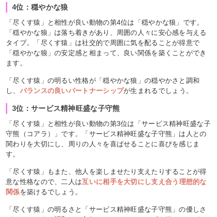
4位：穏やかな狼
「尽くす猿」と相性が良い動物の第4位は「穏やかな狼」です。
「穏やかな狼」は落ち着きがあり、周囲の人々に安心感を与える
タイプ。「尽くす猿」は社交的で周囲に気を配ることが得意で
「穏やかな狼」の安定感と相まって、良い関係を築くことができ
ます。
「尽くす猿」の明るい性格が「穏やかな狼」の穏やかさと調和
し、
バランスの良いパートナーシップ
が生まれるでしょう。
3位：サービス精神旺盛な子守熊
「尽くす猿」と相性が良い動物の第3位は「サービス精神旺盛な子
守熊（コアラ）」です。「サービス精神旺盛な子守熊」は人との
関わりを大切にし、周りの人々を喜ばせることに喜びを感じま
す。
「尽くす猿」もまた、他人を楽しませたり支えたりすることが得
意な性格なので、二人は
互いに相手を大切にし支え合う理想的な
関係
を築けるでしょう。
「尽くす猿」の明るさと「サービス精神旺盛な子守熊」の優しさ