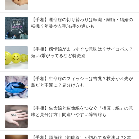
【手相】運命線の切り替わりは転職・離婚・結婚の
転機？年齢や左手/右手の違いも
【手相】感情線がまっすぐな意味は？サイコパス？
短い/繋がってるなど特徴別
【手相】生命線のフィッシュは吉兆？枝分かれ先が
島だと不運に？見分け方も
【手相】生命線と運命線をつなぐ「橋渡し線」の意
味と見分け方｜間違いやすい障害線も
【手相】頭脳線（知能線）が切れてる意味は？2本