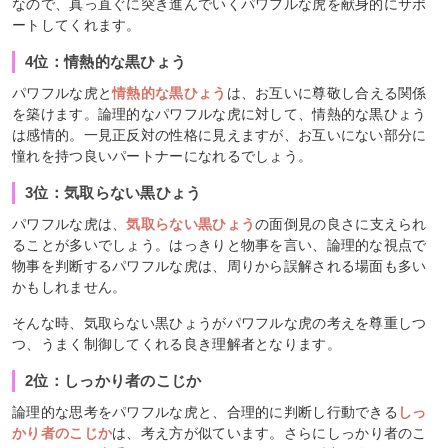
なので、真っ直ぐに突き進んでいくパワフルな虎を献身的にサポ
ートしてくれます。
4位：情熱的な黒ひょう
パワフルな虎と
情熱的な黒ひょう
は、お互いに尊敬し合える関係
を築けます。論理的なパワフルな虎に対して、情熱的な黒ひょう
は感情的。一見正反対の性格に見えますが、お互いにない部分に
憧れを持つ良いパートナーになれるでしょう。
3位：気取らない黒ひょう
パワフルな虎は、
気取らない黒ひょう
の面倒見の良さに支えられ
ることが多いでしょう。はっきりと物事を言い、論理的な視点で
物事を判断するパワフルな虎は、周りから誤解される場面も多い
かもしれません。
そんな時、気取らない黒ひょうがパワフルな虎の考えを尊重しつ
つ、うまく制御してくれる良き理解者となります。
2位：しっかり者のこじか
論理的な思考をパワフルな虎と、合理的に判断し行動できる
しっ
かり者のこじか
は、考え方が似ています。さらにしっかり者のこ