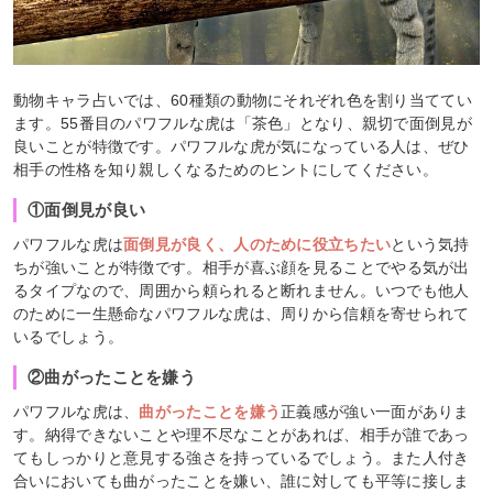
動物キャラ占いでは、60種類の動物にそれぞれ色を割り当ててい
ます。55番目のパワフルな虎は「茶色」となり、親切で面倒見が
良いことが特徴です。パワフルな虎が気になっている人は、ぜひ
相手の性格を知り親しくなるためのヒントにしてください。
①面倒見が良い
パワフルな虎は
面倒見が良く、人のために役立ちたい
という気持
ちが強い
ことが特徴です。相手が喜ぶ顔を見ることでやる気が出
るタイプなので、周囲から頼られると断れません。いつでも他人
のために一生懸命なパワフルな虎は、周りから信頼を寄せられて
いるでしょう。
②曲がったことを嫌う
パワフルな虎は、
曲がったことを嫌う
正義感が強い一面がありま
す。納得できないことや理不尽なことがあれば、相手が誰であっ
てもしっかりと意見する強さを持っているでしょう。また人付き
合いにおいても曲がったことを嫌い、誰に対しても平等に接しま