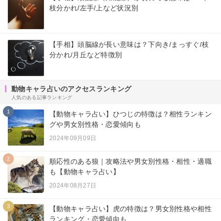
枝分かれ/左手/上など状況別
【手相】頭脳線が長い意味は？下向き/まっすぐ/枝
分かれ/月丘など特徴別
動物キャラ占いのアクセスランキング
人気のある記事ランキング
1
【動物キャラ占い】ひつじの特徴は？相性ランキン
グや男女別性格・恋愛傾向も
2024年09月09日
2
順応性のある狼｜攻略法や男女別性格・相性・適職
も【動物キャラ占い】
2024年08月27日
3
【動物キャラ占い】虎の特徴は？男女別性格や相性
ランキング・恋愛傾向も