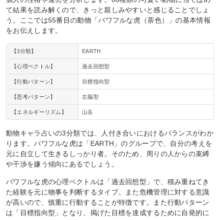
て結果を読み解くので、きっと親しみやすいと感じることでしょ
う。ここでは55番目の動物「パワフルな虎（茶色）」の基本情報
をお伝えします。
【3分類】
EARTH
【心理ベクトル】
過去回想型
【行動パターン】
目標指向型
【思考パターン】
左脳型
【エネルギーリズム】
山岳
動物キャラ占いの3分類では、人付き合いにおけるバランスがわか
ります。パワフルな虎は「EARTH」のグループで、自分の考えを
元に自立して生きるしっかり者。そのため、周りの人からの束縛
や干渉を嫌う傾向にあるでしょう。
パワフルな虎の心理ベクトルは「過去回想型」で、積み重ねてき
た経験を元に物事を判断するタイプ。また危機管理に対する意識
が高いので、慎重に行動することが特徴です。また行動パターン
は「目標指向型」となり、掲げた目標を達成するために自発的に