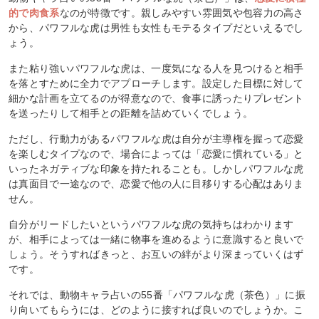
的で肉食系
なのが特徴です。親しみやすい雰囲気や包容力の高さ
から、パワフルな虎は男性も女性もモテるタイプだといえるでし
ょう。
また粘り強いパワフルな虎は、一度気になる人を見つけると相手
を落とすために全力でアプローチします。設定した目標に対して
細かな計画を立てるのが得意なので、食事に誘ったりプレゼント
を送ったりして相手との距離を詰めていくでしょう。
ただし、行動力があるパワフルな虎は自分が主導権を握って恋愛
を楽しむタイプなので、場合によっては「恋愛に慣れている」と
いったネガティブな印象を持たれることも。しかしパワフルな虎
は真面目で一途なので、恋愛で他の人に目移りする心配はありま
せん。
自分がリードしたいというパワフルな虎の気持ちはわかります
が、相手によっては一緒に物事を進めるように意識すると良いで
しょう。そうすればきっと、お互いの絆がより深まっていくはず
です。
それでは、動物キャラ占いの55番「パワフルな虎（茶色）」に振
り向いてもらうには、どのように接すれば良いのでしょうか。こ