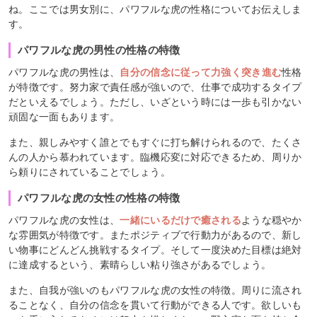
ね。ここでは男女別に、パワフルな虎の性格についてお伝えしま
す。
パワフルな虎の男性の性格の特徴
パワフルな虎の男性は、
自分の信念に従って力強く突き進む
性格
が特徴です。努力家で責任感が強いので、仕事で成功するタイプ
だといえるでしょう。ただし、いざという時には一歩も引かない
頑固な一面もあります。
また、親しみやすく誰とでもすぐに打ち解けられるので、たくさ
んの人から慕われています。臨機応変に対応できるため、周りか
ら頼りにされていることでしょう。
パワフルな虎の女性の性格の特徴
パワフルな虎の女性は、
一緒にいるだけで癒される
ような穏やか
な雰囲気が特徴です。またポジティブで行動力があるので、新し
い物事にどんどん挑戦するタイプ。そして一度決めた目標は絶対
に達成するという、素晴らしい粘り強さがあるでしょう。
また、自我が強いのもパワフルな虎の女性の特徴。周りに流され
ることなく、自分の信念を貫いて行動ができる人です。欲しいも