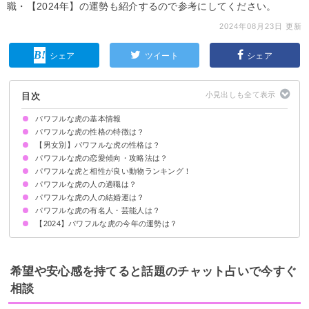
職・【2024年】の運勢も紹介するので参考にしてください。
2024年08月23日 更新
シェア
ツイート
シェア
目次
パワフルな虎の基本情報
パワフルな虎の性格の特徴は？
【男女別】パワフルな虎の性格は？
①面倒見が良い
②曲がったことを嫌う
③粘り強い
④包容力がある
⑤芯が強い
パワフルな虎の恋愛傾向・攻略法は？
パワフルな虎の男性の性格の特徴
パワフルな虎の女性の性格の特徴
パワフルな虎と相性が良い動物ランキング！
好きなタイプ
攻略法・落とし方
パワフルな虎の人の適職は？
5位：物静かなひつじ
4位：情熱的な黒ひょう
3位：気取らない黒ひょう
2位：しっかり者のこじか
1位：磨き上げられたたぬき
パワフルな虎の人の結婚運は？
パワフルな虎の有名人・芸能人は？
【2024】パワフルな虎の今年の運勢は？
希望や安心感を持てると話題のチャット占いで今すぐ
相談