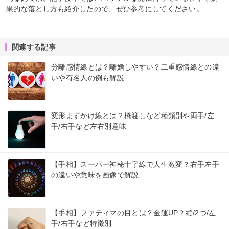
果的な落とし方も紹介したので、ぜひ参考にしてください。
関連する記事
分離感情線とは？離婚しやすい？二重感情線との違
いや有名人の例も解説
変形ますかけ線とは？橋渡しなど種類別や両手/左
手/右手など左右別意味
【手相】スーパー神秘十字線で人生激変？右手左手
の違いや意味を画像で解説
【手相】ファティマの目とは？金運UP？縦/2つ/左
手/右手など特徴別