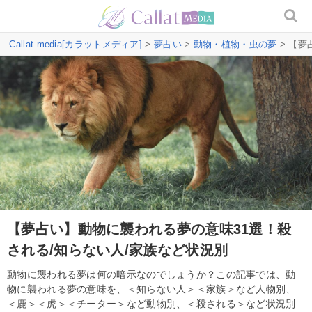
Callat media[カラットメディア]
>
夢占い
>
動物・植物・虫の夢
> 【夢
【夢占い】動物に襲われる夢の意味31選！殺
される/知らない人/家族など状況別
動物に襲われる夢は何の暗示なのでしょうか？この記事では、動
物に襲われる夢の意味を、＜知らない人＞＜家族＞など人物別、
＜鹿＞＜虎＞＜チーター＞など動物別、＜殺される＞など状況別