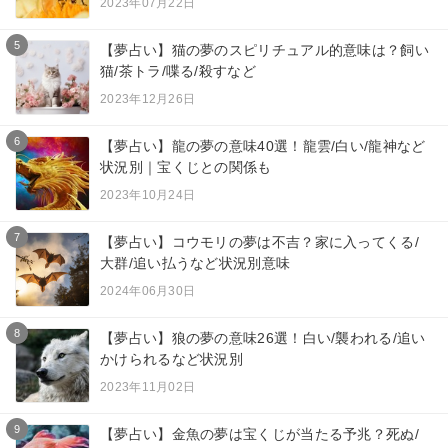
2023年07月22日
5
【夢占い】猫の夢のスピリチュアル的意味は？飼い
猫/茶トラ/喋る/殺すなど
2023年12月26日
6
【夢占い】龍の夢の意味40選！龍雲/白い/龍神など
状況別｜宝くじとの関係も
2023年10月24日
7
【夢占い】コウモリの夢は不吉？家に入ってくる/
大群/追い払うなど状況別意味
2024年06月30日
8
【夢占い】狼の夢の意味26選！白い/襲われる/追い
かけられるなど状況別
2023年11月02日
9
【夢占い】金魚の夢は宝くじが当たる予兆？死ぬ/