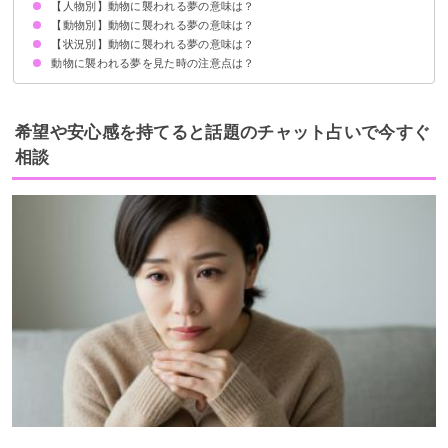
【人物別】動物に襲われる夢の意味は？
不安やストレスを抱えている暗示
状況によって意味が決まる
【動物別】動物に襲われる夢の意味は？
知らない人・他人が動物に襲われる夢【警告夢】
家族が動物に襲われる夢【凶夢】
子供が動物に襲われる夢【警告夢】
友達が動物に襲われる夢【警告夢】
芸能人が動物に襲われる夢【警告夢】
【状況別】動物に襲われる夢の意味は？
ライオンに襲われる夢【凶夢】
虎に襲われる夢【凶夢】
ゴリラに襲われる夢【警告夢】
猿に襲われる夢【警告夢】
蛇に襲われる夢【凶夢】
ワニに襲われる夢【凶夢】
熊に襲われる夢【警告夢】
ヒョウに襲われる夢【凶夢】
鹿に襲われる夢【警告夢】
イノシシに襲われる夢【警告夢】
チーターに襲われる夢【凶夢】
牛に襲われる夢【警告夢】
鳥に襲われる夢【凶夢】
ネズミに襲われる夢【警告夢】
犬に襲われる夢【凶夢】
猫に襲われる夢【凶夢】
蜘蛛に襲われる夢【凶夢】
ゴキブリに襲われる夢【警告夢】
カエルに襲われる夢【吉夢】
トンボに襲われる夢【警告夢】
蜂に襲われる夢【凶夢】
動物に襲われる夢を見た時の注意点は？
動物に襲われて殺される夢【吉夢】
動物に襲われて怪我する夢【凶夢】
動物に襲われて逃げ切る夢【吉夢】
動物に襲われて助かる夢【吉夢】
動物に襲われて撃退する夢【吉夢】
十分な休息を取る
警告夢や凶夢の内容を人に話す
希望や安心感を持てると話題のチャット占いで今すぐ
相談