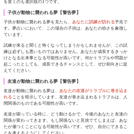
を置くのも選択肢の1つです。
子供が動物に襲われる夢【警告夢】
子供が動物に襲われる夢を見たら、
あなたに試練が訪れる
予兆で
す。夢占いにおいて、この場合の子供は、あなたの幼さを象徴し
ています。
試練が来ると聞くと怖くなってしまうかもしれませんが、この試
練は必ずしも悪いものではありません。あなたが成長するきっか
けとなる出来事となる可能性が高いです。何かトラブルや問題が
起こったとしても、成長できるチャンスとして、ぜひ前向きに捉
えてください。
友達が動物に襲われる夢【警告夢】
友達が動物に襲われる夢は、
あなたの友達がトラブルに巻き込ま
れる
ことを暗示しています。友達が巻き込まれるトラブルは、人
間関係のものである可能性が高いです。
友達が困っている時に、どう動けるかで、今後のあなたと友達の
関係が変わってきます。もし関係ないと見捨ててしまえば、あな
たが傷つくことになる可能性が高いです。ぜひ、自分にできるこ
とを考えるようにしてください。