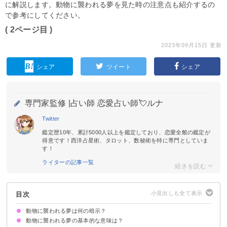
に解説します。動物に襲われる夢を見た時の注意点も紹介するの
で参考にしてください。
( 2ページ目 )
2023年09月15日 更新
シェア
ツイート
シェア
専門家監修 |
占い師 恋愛占い師💘ルナ
Twitter
鑑定歴10年、累計5000人以上を鑑定しており、恋愛全般の鑑定が
得意です！西洋占星術、タロット、数秘術を特に専門としていま
す！
ライターの記事一覧
目次
動物に襲われる夢は何の暗示？
動物に襲われる夢の基本的な意味は？