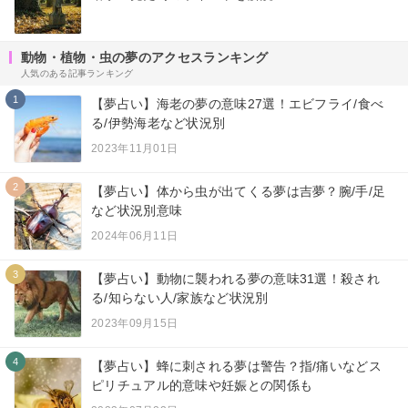
動物・植物・虫の夢のアクセスランキング
人気のある記事ランキング
1
【夢占い】海老の夢の意味27選！エビフライ/食べ
る/伊勢海老など状況別
2023年11月01日
2
【夢占い】体から虫が出てくる夢は吉夢？腕/手/足
など状況別意味
2024年06月11日
3
【夢占い】動物に襲われる夢の意味31選！殺され
る/知らない人/家族など状況別
2023年09月15日
4
【夢占い】蜂に刺される夢は警告？指/痛いなどス
ピリチュアル的意味や妊娠との関係も