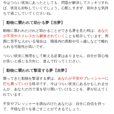
今はつらい状況にあったとしても、問題が解決してスッキリすれ
ば、状況も好転していくでしょう。心配しすぎず、前向きな気持
ちで過ごしていてくださいね。
動物に襲われて助かる夢【吉夢】
動物に襲われたけれど助かることができる夢を見た時は、
あなた
が不安やストレスから解放されていく
ことを暗示しています。周
囲に苦手な人がいる場合は、職場内の異動や引っ越しなどで離れ
られる可能性が高いです。
つらい状況に無理をして耐える必要はありません。自分が居心地
が良いと感じる方向に、進んで行ってください。
動物に襲われて撃退する夢【吉夢】
襲ってきた動物を撃退する夢は、
あなたが不安やプレッシャーに
打ち勝っていける
暗示です。今はつらい状況にあるかもしれませ
んが、あなたの力で道を切り開いていけることを、夢が伝えてく
れています。
不安やプレッシャーを跳ねのけたあなたは、自分に自信を持っ
て、平穏な日々を過ごすことができるでしょう。