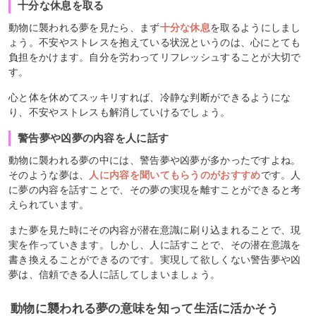
十分な休息を取る
動物に襲われる夢を見たら、まず
十分な休息
を取るようにしまし
ょう。不安やストレスを抱えている状況というのは、心にとても
負担をかけます。自分を労わってリフレッシュすることが大切で
す。
心と体を休めてスッキリすれば、冷静な判断ができるようにな
り、不安やストレスも解消していけるでしょう。
警告夢や凶夢の内容を人に話す
動物に襲われる夢の中には、警告夢や凶夢が多かったですよね。
そのような夢は、
人に内容を聞いてもらうのがおすすめ
です。人
に夢の内容を話すことで、その夢の実現を離すことができると考
えられています。
また夢を見た時にその内容が潜在意識に刷り込まれることで、現
実を作っていきます。しかし、人に話すことで、その潜在意識を
書き換えることができるのです。実現して欲しくない警告夢や凶
夢は、信頼できる人に話してしまいましょう。
動物に襲われる夢の意味を知って生活に活かそう