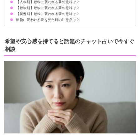
【人物別】動物に襲われる夢の意味は？
不安やストレスを抱えている暗示
状況によって意味が決まる
【動物別】動物に襲われる夢の意味は？
知らない人・他人が動物に襲われる夢【警告夢】
家族が動物に襲われる夢【凶夢】
子供が動物に襲われる夢【警告夢】
友達が動物に襲われる夢【警告夢】
芸能人が動物に襲われる夢【警告夢】
【状況別】動物に襲われる夢の意味は？
ライオンに襲われる夢【凶夢】
虎に襲われる夢【凶夢】
ゴリラに襲われる夢【警告夢】
猿に襲われる夢【警告夢】
蛇に襲われる夢【凶夢】
ワニに襲われる夢【凶夢】
熊に襲われる夢【警告夢】
ヒョウに襲われる夢【凶夢】
鹿に襲われる夢【警告夢】
イノシシに襲われる夢【警告夢】
チーターに襲われる夢【凶夢】
牛に襲われる夢【警告夢】
鳥に襲われる夢【凶夢】
ネズミに襲われる夢【警告夢】
犬に襲われる夢【凶夢】
猫に襲われる夢【凶夢】
蜘蛛に襲われる夢【凶夢】
ゴキブリに襲われる夢【警告夢】
カエルに襲われる夢【吉夢】
トンボに襲われる夢【警告夢】
蜂に襲われる夢【凶夢】
動物に襲われる夢を見た時の注意点は？
動物に襲われて殺される夢【吉夢】
動物に襲われて怪我する夢【凶夢】
動物に襲われて逃げ切る夢【吉夢】
動物に襲われて助かる夢【吉夢】
動物に襲われて撃退する夢【吉夢】
十分な休息を取る
警告夢や凶夢の内容を人に話す
希望や安心感を持てると話題のチャット占いで今すぐ
相談