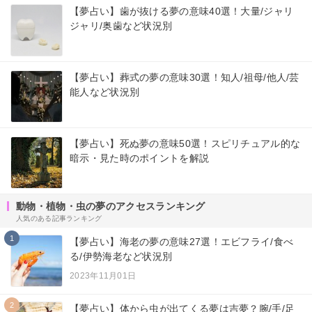
【夢占い】歯が抜ける夢の意味40選！大量/ジャリ
ジャリ/奥歯など状況別
【夢占い】葬式の夢の意味30選！知人/祖母/他人/芸
能人など状況別
【夢占い】死ぬ夢の意味50選！スピリチュアル的な
暗示・見た時のポイントを解説
動物・植物・虫の夢のアクセスランキング
人気のある記事ランキング
1
【夢占い】海老の夢の意味27選！エビフライ/食べ
る/伊勢海老など状況別
2023年11月01日
2
【夢占い】体から虫が出てくる夢は吉夢？腕/手/足