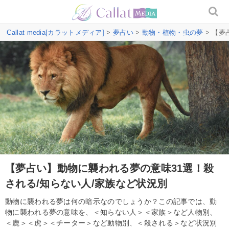
Callat media[カラットメディア]
>
夢占い
>
動物・植物・虫の夢
> 【夢
【夢占い】動物に襲われる夢の意味31選！殺
される/知らない人/家族など状況別
動物に襲われる夢は何の暗示なのでしょうか？この記事では、動
物に襲われる夢の意味を、＜知らない人＞＜家族＞など人物別、
＜鹿＞＜虎＞＜チーター＞など動物別、＜殺される＞など状況別