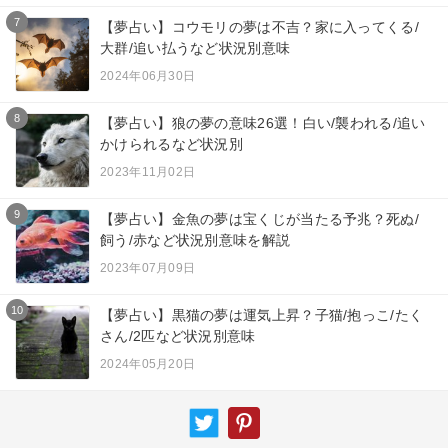
7
【夢占い】コウモリの夢は不吉？家に入ってくる/
大群/追い払うなど状況別意味
2024年06月30日
8
【夢占い】狼の夢の意味26選！白い/襲われる/追い
かけられるなど状況別
2023年11月02日
9
【夢占い】金魚の夢は宝くじが当たる予兆？死ぬ/
飼う/赤など状況別意味を解説
2023年07月09日
10
【夢占い】黒猫の夢は運気上昇？子猫/抱っこ/たく
さん/2匹など状況別意味
2024年05月20日