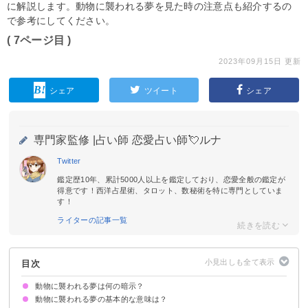
に解説します。動物に襲われる夢を見た時の注意点も紹介するの
で参考にしてください。
( 7ページ目 )
2023年09月15日 更新
シェア
ツイート
シェア
専門家監修 |
占い師 恋愛占い師💘ルナ
Twitter
鑑定歴10年、累計5000人以上を鑑定しており、恋愛全般の鑑定が
得意です！西洋占星術、タロット、数秘術を特に専門としていま
す！
ライターの記事一覧
目次
動物に襲われる夢は何の暗示？
動物に襲われる夢の基本的な意味は？