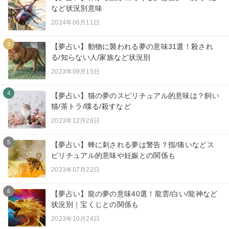
など状況別意味
2024年06月11日
3
【夢占い】動物に襲われる夢の意味31選！殺され
る/知らない人/家族など状況別
2023年09月15日
4
【夢占い】猫の夢のスピリチュアル的意味は？飼い
猫/茶トラ/喋る/殺すなど
2023年12月26日
5
【夢占い】蜂に刺される夢は警告？指/痛いなどス
ピリチュアル的意味や妊娠との関係も
2023年07月22日
6
【夢占い】龍の夢の意味40選！龍雲/白い/龍神など
状況別｜宝くじとの関係も
2023年10月24日