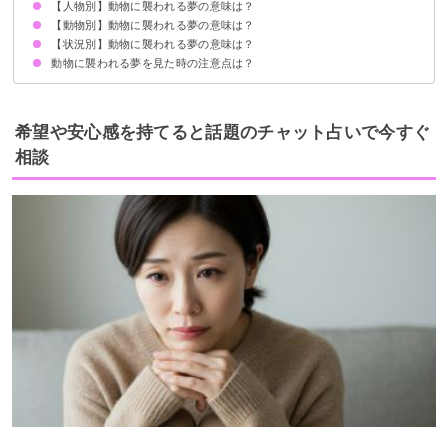
【人物別】動物に襲われる夢の意味は？
不安やストレスを抱えている暗示
状況によって意味が決まる
【動物別】動物に襲われる夢の意味は？
知らない人・他人が動物に襲われる夢【警告夢】
家族が動物に襲われる夢【凶夢】
子供が動物に襲われる夢【警告夢】
友達が動物に襲われる夢【警告夢】
芸能人が動物に襲われる夢【警告夢】
【状況別】動物に襲われる夢の意味は？
ライオンに襲われる夢【凶夢】
虎に襲われる夢【凶夢】
ゴリラに襲われる夢【警告夢】
猿に襲われる夢【警告夢】
蛇に襲われる夢【凶夢】
ワニに襲われる夢【凶夢】
熊に襲われる夢【警告夢】
ヒョウに襲われる夢【凶夢】
鹿に襲われる夢【警告夢】
イノシシに襲われる夢【警告夢】
チーターに襲われる夢【凶夢】
牛に襲われる夢【警告夢】
鳥に襲われる夢【凶夢】
ネズミに襲われる夢【警告夢】
犬に襲われる夢【凶夢】
猫に襲われる夢【凶夢】
蜘蛛に襲われる夢【凶夢】
ゴキブリに襲われる夢【警告夢】
カエルに襲われる夢【吉夢】
トンボに襲われる夢【警告夢】
蜂に襲われる夢【凶夢】
動物に襲われる夢を見た時の注意点は？
動物に襲われて殺される夢【吉夢】
動物に襲われて怪我する夢【凶夢】
動物に襲われて逃げ切る夢【吉夢】
動物に襲われて助かる夢【吉夢】
動物に襲われて撃退する夢【吉夢】
十分な休息を取る
警告夢や凶夢の内容を人に話す
希望や安心感を持てると話題のチャット占いで今すぐ
相談