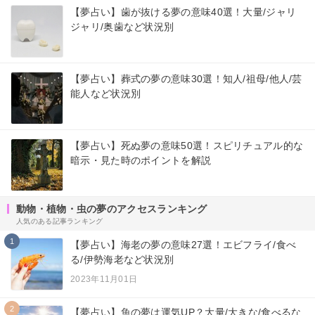
【夢占い】歯が抜ける夢の意味40選！大量/ジャリ
ジャリ/奥歯など状況別
【夢占い】葬式の夢の意味30選！知人/祖母/他人/芸
能人など状況別
【夢占い】死ぬ夢の意味50選！スピリチュアル的な
暗示・見た時のポイントを解説
動物・植物・虫の夢のアクセスランキング
人気のある記事ランキング
1
【夢占い】海老の夢の意味27選！エビフライ/食べ
る/伊勢海老など状況別
2023年11月01日
2
【夢占い】魚の夢は運気UP？大量/大きな/食べるな