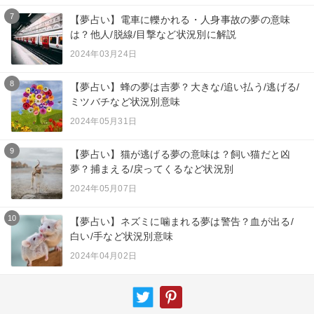
7
【夢占い】電車に轢かれる・人身事故の夢の意味
は？他人/脱線/目撃など状況別に解説
2024年03月24日
8
【夢占い】蜂の夢は吉夢？大きな/追い払う/逃げる/
ミツバチなど状況別意味
2024年05月31日
9
【夢占い】猫が逃げる夢の意味は？飼い猫だと凶
夢？捕まえる/戻ってくるなど状況別
2024年05月07日
10
【夢占い】ネズミに噛まれる夢は警告？血が出る/
白い/手など状況別意味
2024年04月02日