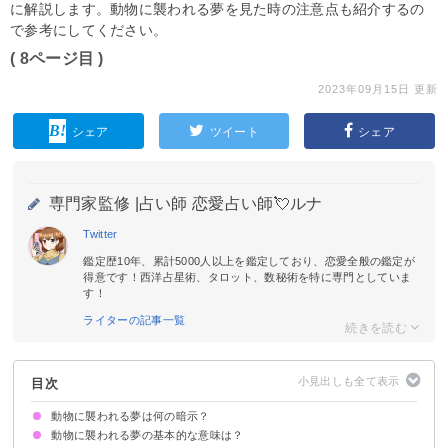
に解説します。動物に襲われる夢を見た時の注意点も紹介するの
で参考にしてください。
( 8ページ目 )
2023年09月15日 更新
シェア
ツイート
シェア
専門家監修 |
占い師 恋愛占い師💘ルナ
Twitter
鑑定歴10年、累計5000人以上を鑑定しており、恋愛全般の鑑定が
得意です！西洋占星術、タロット、数秘術を特に専門としていま
す！
ライターの記事一覧
目次
動物に襲われる夢は何の暗示？
動物に襲われる夢の基本的な意味は？