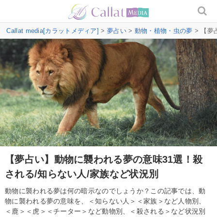
Callat media[カラットメディア]
>
夢占い
>
動物・植物・虫の夢
> 【夢
【夢占い】動物に襲われる夢の意味31選！殺
される/知らない人/家族など状況別
動物に襲われる夢は何の暗示なのでしょうか？この記事では、動
物に襲われる夢の意味を、＜知らない人＞＜家族＞など人物別、
＜鹿＞＜虎＞＜チーター＞など動物別、＜殺される＞など状況別