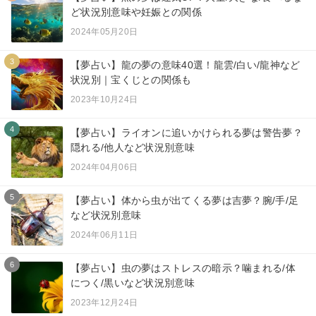
ど状況別意味や妊娠との関係
2024年05月20日
3
【夢占い】龍の夢の意味40選！龍雲/白い/龍神など
状況別｜宝くじとの関係も
2023年10月24日
4
【夢占い】ライオンに追いかけられる夢は警告夢？
隠れる/他人など状況別意味
2024年04月06日
5
【夢占い】体から虫が出てくる夢は吉夢？腕/手/足
など状況別意味
2024年06月11日
6
【夢占い】虫の夢はストレスの暗示？噛まれる/体
につく/黒いなど状況別意味
2023年12月24日