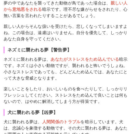
夢の中であなたを襲ってきた動物が鳥であった場合は、
親しい人
から意地悪をされる
暗示です。理不尽な嫌がらせをされたり、心
無い言葉を言われたりすることがあるでしょう。
親しい人からそんな扱いを受けたら、悲しくなってしまいますよ
ね。この場合は、遠慮はいりません。自分を優先して、しっかり
あなた自身を守ってください。
ネズミに襲われる夢【警告夢】
ネズミに襲われる夢は、
あなたがストレスをため込んでいる
暗示
です。ネズミは小さい動物ですが、襲われると怖いでうしょね。
小さなストレスであっても、どんどんため込んでは、あなたにと
って大きな脅威となります。
楽しいことをしたり、おいしいものを食べたりして、しっかりリ
フレッシュしてください。ストレスをため込んで良いことは何も
ないので、はやめに解消してしまう方が得策です。
犬に襲われる夢【凶夢】
犬に襲われる夢は、
人間関係のトラブル
を暗示しています。犬
は、忠誠心を象徴する動物です。その犬に襲われる夢は、あなた