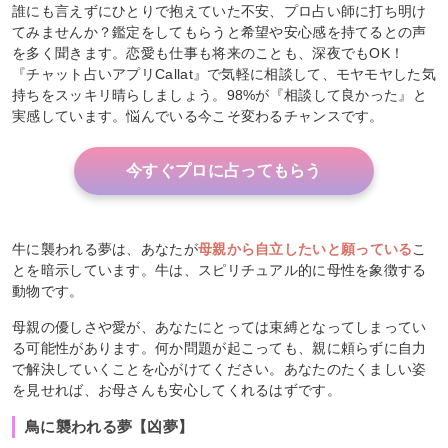
誰にも言えずにひとりで抱えていた不安、プロ占い師に打ち明け
てみませんか？鑑定をしてもらうと希望や安心感を持てるとの声
を多く聞きます。恋愛も仕事も将来のことも、深夜でもOK！
『チャット占いアプリCallat』で気軽に相談して、モヤモヤした気
持ちをスッキリ晴らしましょう。98%が『相談して良かった』と
実感しています。悩んでいる今こそ変わるチャンスです。
今すぐプロに占ってもらう
牛に襲われる夢は、あなたが
母親から自立したいと願っている
こ
とを暗示しています。牛は、スピリチュアル的に母性を象徴する
動物です。
母親の優しさや愛が、あなたにとっては束縛となってしまってい
る可能性があります。何か問題が起こっても、親に頼らずに自力
で解決していくことを心がけてください。あなたのたくましい姿
を見せれば、お母さんも安心してくれるはずです。
鳥に襲われる夢【凶夢】