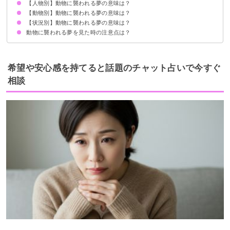
【人物別】動物に襲われる夢の意味は？
不安やストレスを抱えている暗示
状況によって意味が決まる
【動物別】動物に襲われる夢の意味は？
知らない人・他人が動物に襲われる夢【警告夢】
家族が動物に襲われる夢【凶夢】
子供が動物に襲われる夢【警告夢】
友達が動物に襲われる夢【警告夢】
芸能人が動物に襲われる夢【警告夢】
【状況別】動物に襲われる夢の意味は？
ライオンに襲われる夢【凶夢】
虎に襲われる夢【凶夢】
ゴリラに襲われる夢【警告夢】
猿に襲われる夢【警告夢】
蛇に襲われる夢【凶夢】
ワニに襲われる夢【凶夢】
熊に襲われる夢【警告夢】
ヒョウに襲われる夢【凶夢】
鹿に襲われる夢【警告夢】
イノシシに襲われる夢【警告夢】
チーターに襲われる夢【凶夢】
牛に襲われる夢【警告夢】
鳥に襲われる夢【凶夢】
ネズミに襲われる夢【警告夢】
犬に襲われる夢【凶夢】
猫に襲われる夢【凶夢】
蜘蛛に襲われる夢【凶夢】
ゴキブリに襲われる夢【警告夢】
カエルに襲われる夢【吉夢】
トンボに襲われる夢【警告夢】
蜂に襲われる夢【凶夢】
動物に襲われる夢を見た時の注意点は？
動物に襲われて殺される夢【吉夢】
動物に襲われて怪我する夢【凶夢】
動物に襲われて逃げ切る夢【吉夢】
動物に襲われて助かる夢【吉夢】
動物に襲われて撃退する夢【吉夢】
十分な休息を取る
警告夢や凶夢の内容を人に話す
希望や安心感を持てると話題のチャット占いで今すぐ
相談