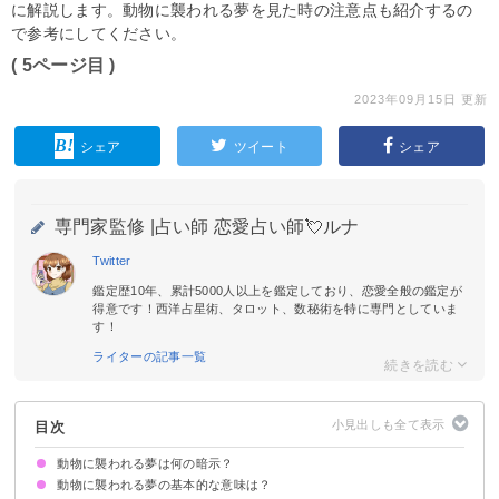
に解説します。動物に襲われる夢を見た時の注意点も紹介するの
で参考にしてください。
( 5ページ目 )
2023年09月15日 更新
シェア
ツイート
シェア
専門家監修 |
占い師 恋愛占い師💘ルナ
Twitter
鑑定歴10年、累計5000人以上を鑑定しており、恋愛全般の鑑定が
得意です！西洋占星術、タロット、数秘術を特に専門としていま
す！
ライターの記事一覧
目次
動物に襲われる夢は何の暗示？
動物に襲われる夢の基本的な意味は？