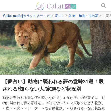
Callat media[カラットメディア]
>
夢占い
>
動物・植物・虫の夢
> 【夢
【夢占い】動物に襲われる夢の意味31選！殺
される/知らない人/家族など状況別
動物に襲われる夢は何の暗示なのでしょうか？この記事では、動
物に襲われる夢の意味を、＜知らない人＞＜家族＞など人物別、
＜鹿＞＜虎＞＜チーター＞など動物別、＜殺される＞など状況別