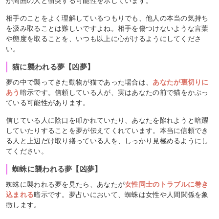
が周囲の人と衝突する可能性を示しています。
相手のことをよく理解しているつもりでも、他人の本当の気持ち
を汲み取ることは難しいですよね。相手を傷つけないような言葉
や態度を取ることを、いつも以上に心がけるようにしてくださ
い。
猫に襲われる夢【凶夢】
夢の中で襲ってきた動物が猫であった場合は、
あなたが裏切りに
あう
暗示です。信頼している人が、実はあなたの前で猫をかぶっ
ている可能性があります。
信じている人に陰口を叩かれていたり、あなたを陥れようと暗躍
していたりすることを夢が伝えてくれています。本当に信頼でき
る人と上辺だけ取り繕っている人を、しっかり見極めるようにし
てください。
蜘蛛に襲われる夢【凶夢】
蜘蛛に襲われる夢を見たら、あなたが
女性同士のトラブルに巻き
込まれる
暗示です。夢占いにおいて、蜘蛛は女性や人間関係を象
徴します。