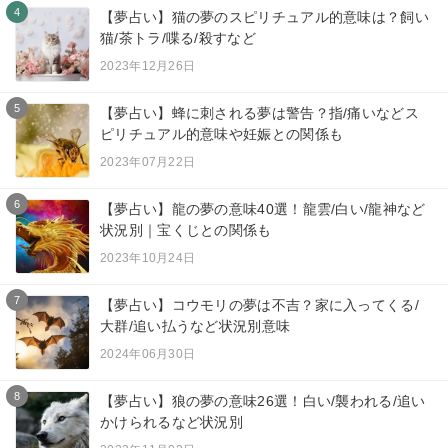
4
【夢占い】猫の夢のスピリチュアル的意味は？飼い
猫/茶トラ/喋る/殺すなど
2023年12月26日
5
【夢占い】蜂に刺される夢は警告？指/痛いなどス
ピリチュアル的意味や妊娠との関係も
2023年07月22日
6
【夢占い】龍の夢の意味40選！龍雲/白い/龍神など
状況別｜宝くじとの関係も
2023年10月24日
7
【夢占い】コウモリの夢は不吉？家に入ってくる/
大群/追い払うなど状況別意味
2024年06月30日
8
【夢占い】狼の夢の意味26選！白い/襲われる/追い
かけられるなど状況別