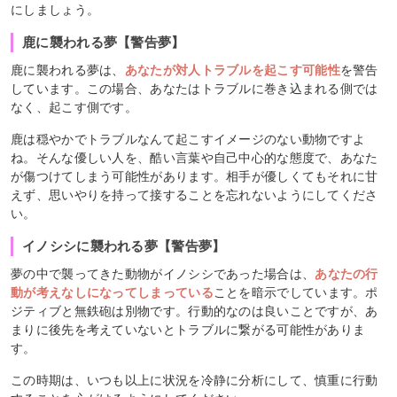
にしましょう。
鹿に襲われる夢【警告夢】
鹿に襲われる夢は、
あなたが対人トラブルを起こす可能性
を警告
しています。この場合、あなたはトラブルに巻き込まれる側では
なく、起こす側です。
鹿は穏やかでトラブルなんて起こすイメージのない動物ですよ
ね。そんな優しい人を、酷い言葉や自己中心的な態度で、あなた
が傷つけてしまう可能性があります。相手が優しくてもそれに甘
えず、思いやりを持って接することを忘れないようにしてくださ
い。
イノシシに襲われる夢【警告夢】
夢の中で襲ってきた動物がイノシシであった場合は、
あなたの行
動が考えなしになってしまっている
ことを暗示でしています。ポ
ジティブと無鉄砲は別物です。行動的なのは良いことですが、あ
まりに後先を考えていないとトラブルに繋がる可能性がありま
す。
この時期は、いつも以上に状況を冷静に分析にして、慎重に行動