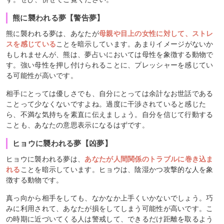
熊に襲われる夢【警告夢】
熊に襲われる夢は、あなたが
母親や目上の女性に対して、ストレ
スを感じている
ことを暗示しています。あまりイメージがないか
もしれませんが、熊は、夢占いにおいては母性を象徴する動物で
す。強い母性を押し付けられることに、プレッシャーを感じてい
る可能性が高いです。
相手にとっては優しさでも、自分にとっては余計なお世話である
ことって少なくないですよね。過度に干渉されていると感じた
ら、不満な気持ちを素直に伝えましょう。自分を信じて行動する
ことも、あなたの意思表示になるはずです。
ヒョウに襲われる夢【凶夢】
ヒョウに襲われる夢は、
あなたが人間関係のトラブルに巻き込ま
れる
ことを暗示しています。ヒョウは、陰湿かつ攻撃的な人を象
徴する動物です。
真っ向から相手をしても、なかなか上手くいかないでしょう。巧
みに利用されて、あなたが損をしてしまう可能性が高いです。こ
の時期に近づいてくる人は警戒して、できるだけ距離を取るよう