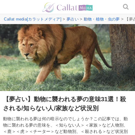
Callat media[カラットメディア]
>
夢占い
>
動物・植物・虫の夢
> 【夢
【夢占い】動物に襲われる夢の意味31選！殺
される/知らない人/家族など状況別
動物に襲われる夢は何の暗示なのでしょうか？この記事では、動
物に襲われる夢の意味を、＜知らない人＞＜家族＞など人物別、
＜鹿＞＜虎＞＜チーター＞など動物別、＜殺される＞など状況別