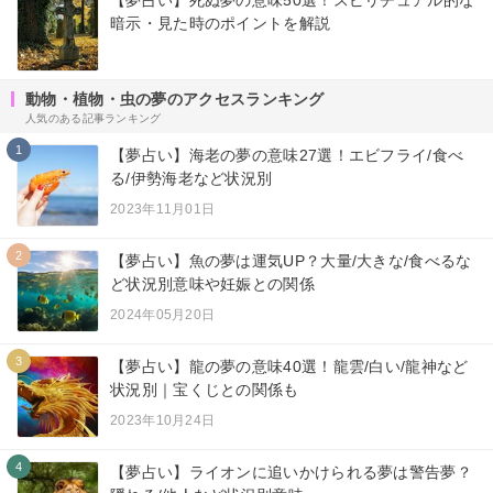
暗示・見た時のポイントを解説
動物・植物・虫の夢のアクセスランキング
人気のある記事ランキング
1
【夢占い】海老の夢の意味27選！エビフライ/食べ
る/伊勢海老など状況別
2023年11月01日
2
【夢占い】魚の夢は運気UP？大量/大きな/食べるな
ど状況別意味や妊娠との関係
2024年05月20日
3
【夢占い】龍の夢の意味40選！龍雲/白い/龍神など
状況別｜宝くじとの関係も
2023年10月24日
4
【夢占い】ライオンに追いかけられる夢は警告夢？