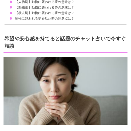
【人物別】動物に襲われる夢の意味は？
不安やストレスを抱えている暗示
状況によって意味が決まる
【動物別】動物に襲われる夢の意味は？
知らない人・他人が動物に襲われる夢【警告夢】
家族が動物に襲われる夢【凶夢】
子供が動物に襲われる夢【警告夢】
友達が動物に襲われる夢【警告夢】
芸能人が動物に襲われる夢【警告夢】
【状況別】動物に襲われる夢の意味は？
ライオンに襲われる夢【凶夢】
虎に襲われる夢【凶夢】
ゴリラに襲われる夢【警告夢】
猿に襲われる夢【警告夢】
蛇に襲われる夢【凶夢】
ワニに襲われる夢【凶夢】
熊に襲われる夢【警告夢】
ヒョウに襲われる夢【凶夢】
鹿に襲われる夢【警告夢】
イノシシに襲われる夢【警告夢】
チーターに襲われる夢【凶夢】
牛に襲われる夢【警告夢】
鳥に襲われる夢【凶夢】
ネズミに襲われる夢【警告夢】
犬に襲われる夢【凶夢】
猫に襲われる夢【凶夢】
蜘蛛に襲われる夢【凶夢】
ゴキブリに襲われる夢【警告夢】
カエルに襲われる夢【吉夢】
トンボに襲われる夢【警告夢】
蜂に襲われる夢【凶夢】
動物に襲われる夢を見た時の注意点は？
動物に襲われて殺される夢【吉夢】
動物に襲われて怪我する夢【凶夢】
動物に襲われて逃げ切る夢【吉夢】
動物に襲われて助かる夢【吉夢】
動物に襲われて撃退する夢【吉夢】
十分な休息を取る
警告夢や凶夢の内容を人に話す
希望や安心感を持てると話題のチャット占いで今すぐ
相談