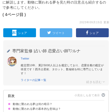
に解説します。動物に襲われる夢を見た時の注意点も紹介するの
で参考にしてください。
( 4ページ目 )
2023年09月15日 更新
シェア
ツイート
シェア
専門家監修 |
占い師 恋愛占い師💘ルナ
Twitter
鑑定歴10年、累計5000人以上を鑑定しており、恋愛全般の鑑定が
得意です！西洋占星術、タロット、数秘術を特に専門としていま
す！
ライターの記事一覧
目次
動物に襲われる夢は何の暗示？
動物に襲われる夢の基本的な意味は？