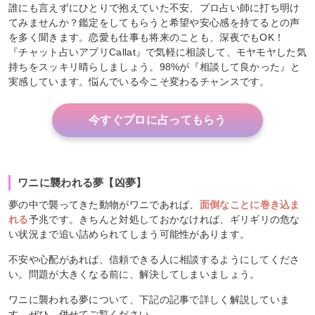
誰にも言えずにひとりで抱えていた不安、プロ占い師に打ち明け
てみませんか？鑑定をしてもらうと希望や安心感を持てるとの声
を多く聞きます。恋愛も仕事も将来のことも、深夜でもOK！
『チャット占いアプリCallat』で気軽に相談して、モヤモヤした気
持ちをスッキリ晴らしましょう。98%が『相談して良かった』と
実感しています。悩んでいる今こそ変わるチャンスです。
今すぐプロに占ってもらう
ワニに襲われる夢【凶夢】
夢の中で襲ってきた動物がワニであれば、
面倒なことに巻き込ま
れる
予兆です。きちんと対処しておかなければ、ギリギリの危な
い状況まで追い詰められてしまう可能性があります。
不安や心配があれば、信頼できる人に相談するようにしてくださ
い。問題が大きくなる前に、解決してしまいましょう。
ワニに襲われる夢について、下記の記事で詳しく解説していま
す。ぜひ、併せてご覧ください。